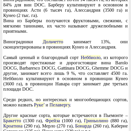
84% для вин DOC. Барберу культивируют в основном в
провинциях Асти (6 тысяч га), Алессандрия (3500 га) и
Кунео (2 тыс. га).
Вина из Барберы получаются фруктовыми, свежими, с
мягкими танинами, их часто называют дружелюбными и
приятными.
Виноградники
Дольчетто
занимает 13%, они
сконцентрированы в провинциях Кунео и Алессандрия.
Самый ценный и благородный сорт
Неббиоло
, из которого
производят престижные и дорогостоящие вина Barolo
DOCG, Barbaresco DOCG, Gattinara DOCG, Ghemme DOCG и
другие, занимает всего лишь 9 %, что составляет 4500 га.
Неббиоло культивируют в основном в провинции Кунео
(3600 га), в провинции Навара сорт занимает две третьих
площади DOC.
Среди редких, но интересных и многообещающих сортов,
можно назвать
Руке’
и
Пелавергу
.
Другие красные сорта, которые встречаются в Пьемонте –
Бракетто
(1300 га),
Фрейза
(1000 га),
Гриньолино
(880 га),
Кроатина
(290 га), Мерло (270 га),
Бонарда
(260 га), Каберне