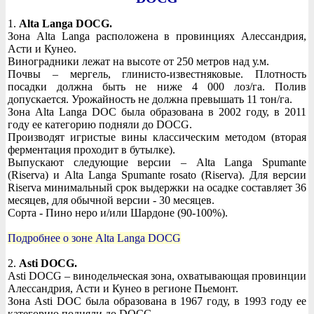
1.
Alta Langa DOCG.
Зона Alta Langa расположена в провинциях Алессандрия,
Асти и Кунео.
Виноградники лежат на высоте от 250 метров над у.м.
Почвы – мергель, глинисто-известняковые. Плотность
посадки должна быть не ниже 4 000 лоз/га. Полив
допускается. Урожайность не должна превышать 11 тон/га.
Зона Alta Langa DOC была образована в 2002 году, в 2011
году ее категорию подняли до DOCG.
Производят игристые вины классическим методом (вторая
ферментация проходит в бутылке).
Выпускают следующие версии – Alta Langa Spumante
(Riserva) и Alta Langa Spumante rosato (Riserva). Для версии
Riserva минимальный срок выдержки на осадке составляет 36
месяцев, для обычной версии - 30 месяцев.
Сорта - Пино неро и/или Шардоне (90-100%).
Подробнее о зоне Alta Langa DOCG
2.
Asti DOCG.
Asti DOCG – винодельческая зона, охватывающая провинции
Алессандрия, Асти и Кунео в регионе Пьемонт.
Зона Asti DOC была образована в 1967 году, в 1993 году ее
категорию подняли до DOCG.