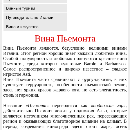
Винный туризм
Путеводитель по Италии
Вино и искусство
Вина Пьемонта
Вина Пьемонта являются, безусловно, великими винами
Италии. Этот регион хорошо знает каждый любитель вина.
Особой популярность и любовью пользуются красные вина
Пьемонта, среди которых культовые Barolo и Barbaresco.
Самое распространенное и широко известное – сладкое
игристое Asti.
Вина Пьемонта часто сравнивают с бургундскими, в них
чувствует терруарность, особенности пьемонтской земли,
здесь нет ярких красок жаркого юга, но есть элегантность,
стиль и гармония.
Название
«Пьемонт»
переводится как
«подножие гор»
,
действительно Пьемонт лежит у подножия Альп, которые
являются источником многочисленных рек, пересекающих
регион и оказывающих благотворное влияние на климат. В
период созревания винограда здесь стоит жара, осень