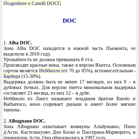
Подробнее о Canelli DOCG
DOC
1.
Alba DOC.
Зона Alba DOC находится в южной часть Пьемонта, ее
выделили в 2010 году.
Урожайность не должна превышать 8 т/га.
Производят красные вина, также в версии Riserva. Основным
сортом является
Неббиоло
(от 70 до 85%), вспомогательным -
Барбера
(15-30%).
Выдержка должна быть не менее 17 месяцев, из них 9 – в
дубовых бочках. Для версии riserva минимальная выдержка
составляет 23 месяца, из них 12 – в дубе.
Неббиоло из Ланге называют младшим братом Barolo и
Barbaresco, вино созревает раньше и имеет более мягкие
танины.
2.
Albugnano DOC.
Зона Albugnano охватывает коммуны Альбуньяно, Пино
д'Асти, Кастельнуово Дон Боско и Пассерана-Марморито, в
провинции Асти. Она образовалась в 1997 году.