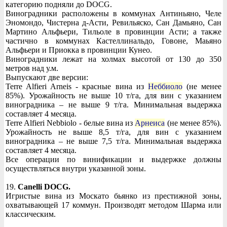
категорию подняли до DOCG.
Виноградники расположены в коммунах Антиньяно, Челе
Эномондо, Чистерна д-Асти, Ревильяско, Сан Дамьяно, Сан
Мартино Альфьери, Тильоле в провинции Асти; а также
частично в коммунах Кастеллинальдо, Говоне, Маьяно
Альфьери и Приокка в провинции Кунео.
Виноградники лежат на холмах высотой от 130 до 350
метров над у.м.
Выпускают две версии:
Terre Alfieri Arneis - красные вина из
Неббиоло
(не менее
85%). Урожайность не выше 10 т/га, для вин с указанием
виноградника – не выше 9 т/га. Минимальная выдержка
составляет 4 месяца.
Terre Alfieri Nebbiolo - белые вина из
Арнеиса
(не менее 85%).
Урожайность не выше 8,5 т/га, для вин с указанием
виноградника – не выше 7,5 т/га. Минимальная выдержка
составляет 4 месяца.
Все операции по винификации и выдержке должны
осуществляться внутри указанной зоны.
19.
Canelli DOCG.
Игристые вина из Москато бьянко из престижной зоны,
охватывающей 17 коммун. Производят методом Шарма или
классическим.