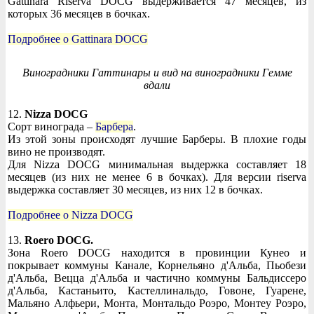
Gattinara Riserva DOCG выдерживается 47 месяцев, из
которых 36 месяцев в бочках.
Подробнее о Gattinara DOCG
Виноградники Гаттинары и вид на виноградники Гемме
вдали
12.
Nizza DOCG
Сорт винограда –
Барбера
.
Из этой зоны происходят лучшие Барберы. В плохие годы
вино не производят.
Для Nizza DOCG минимальная выдержка составляет 18
месяцев (из них не менее 6 в бочках). Для версии riserva
выдержка составляет 30 месяцев, из них 12 в бочках.
Подробнее о Nizza DOCG
13.
Roero DOCG.
Зона Roero DOCG находится в провинции Кунео и
покрывает коммуны Канале, Корнельяно д'Альба, Пьобези
д'Альба, Вецца д'Альба и частично коммуны Бальдиссеро
д'Альба, Кастаньито, Кастеллинальдо, Говоне, Гуарене,
Мальяно Алфьери, Монта, Монтальдо Роэро, Монтеу Роэро,