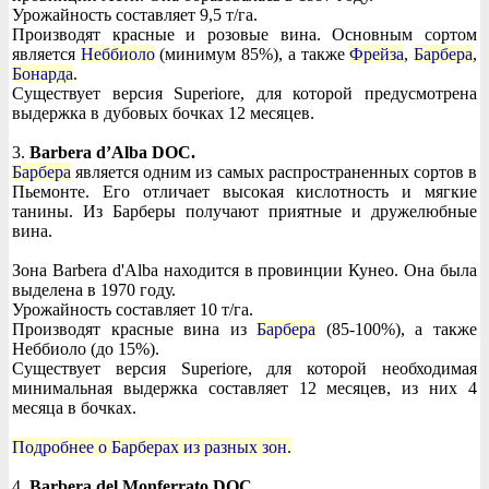
Урожайность составляет 9,5 т/га.
Производят красные и розовые вина. Основным сортом
является
Неббиоло
(минимум 85%), а также
Фрейза
,
Барбера
,
Бонарда
.
Существует версия Superiore, для которой предусмотрена
выдержка в дубовых бочках 12 месяцев.
3.
Barbera d’Alba DOC.
Барбера
является одним из самых распространенных сортов в
Пьемонте. Его отличает высокая кислотность и мягкие
танины. Из Барберы получают приятные и дружелюбные
вина.
Зона Barbera d'Alba находится в провинции Кунео. Она была
выделена в 1970 году.
Урожайность составляет 10 т/га.
Производят красные вина из
Барбера
(85-100%), а также
Неббиоло (до 15%).
Существует версия Superiore, для которой необходимая
минимальная выдержка составляет 12 месяцев, из них 4
месяца в бочках.
Подробнее о Барберах из разных зон.
4.
Barbera del Monferrato DOC.