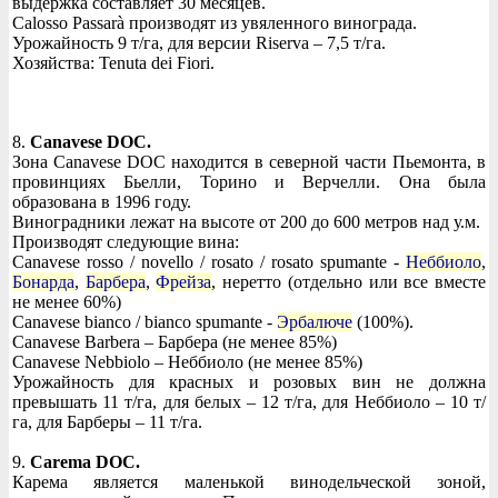
выдержка составляет 30 месяцев.
Calosso Passarà производят из увяленного винограда.
Урожайность 9 т/га, для версии Riserva – 7,5 т/га.
Хозяйства: Tenuta dei Fiori.
8.
Canavese DOC.
Зона Canavese DOC находится в северной части Пьемонта, в
провинциях Бьелли, Торино и Верчелли. Она была
образована в 1996 году.
Виноградники лежат на высоте от 200 до 600 метров над у.м.
Производят следующие вина:
Canavese rosso / novello / rosato / rosato spumante -
Неббиоло
,
Бонарда
,
Барбера
,
Фрейза
, неретто (отдельно или все вместе
не менее 60%)
Canavese bianco / bianco spumante -
Эрбалюче
(100%).
Canavese Barbera – Барбера (не менее 85%)
Canavese Nebbiolo – Неббиоло (не менее 85%)
Урожайность для красных и розовых вин не должна
превышать 11 т/га, для белых – 12 т/га, для Неббиоло – 10 т/
га, для Барберы – 11 т/га.
9.
Carema DOC.
Карема является маленькой винодельческой зоной,