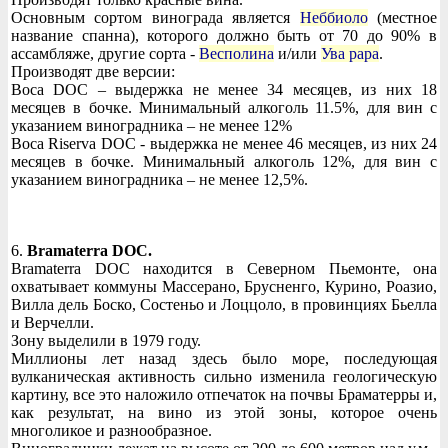
Основным сортом винограда является
Неббиоло
(местное
название спанна), которого должно быть от 70 до 90% в
ассамбляже, другие сорта -
Весполина
и/или
Ува рара
.
Производят две версии:
Boca DOC – выдержка не менее 34 месяцев, из них 18
месяцев в бочке. Минимальный алкоголь 11.5%, для вин с
указанием виноградника – не менее 12%
Boca Riserva DOC - выдержка не менее 46 месяцев, из них 24
месяцев в бочке. Минимальный алкоголь 12%, для вин с
указанием виноградника – не менее 12,5%.
6.
Bramaterra DOC.
Bramaterra DOC находится в Северном Пьемонте, она
охватывает коммуны Массерано, Брусненго, Курино, Роазио,
Вилла дель Боско, Состеньо и Лоццоло, в провинциях Бьелла
и Верчелли.
Зону выделили в 1979 году.
Миллионы лет назад здесь было море, последующая
вулканическая активность сильно изменила геологическую
картину, все это наложило отпечаток на почвы Браматерры и,
как результат, на вино из этой зоны, которое очень
многоликое и разнообразное.