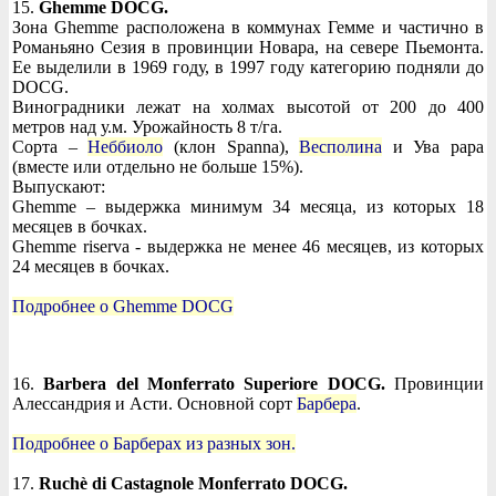
15.
Ghemme DOCG.
Зона Ghemme расположена в коммунах Гемме и частично в
Романьяно Сезия в провинции Новара, на севере Пьемонта.
Ее выделили в 1969 году, в 1997 году категорию подняли до
DOCG.
Виноградники лежат на холмах высотой от 200 до 400
метров над у.м. Урожайность 8 т/га.
Сорта –
Неббиоло
(клон Spanna),
Весполина
и Ува рара
(вместе или отдельно не больше 15%).
Выпускают:
Ghemme – выдержка минимум 34 месяца, из которых 18
месяцев в бочках.
Ghemme riserva - выдержка не менее 46 месяцев, из которых
24 месяцев в бочках.
Подробнее о Ghemme DOCG
16.
Barbera del Monferrato Superiore DOCG.
Провинции
Алессандрия и Асти. Основной сорт
Барбера
.
Подробнее о Барберах из разных зон.
17.
Ruchè di Castagnole Monferrato DOCG.