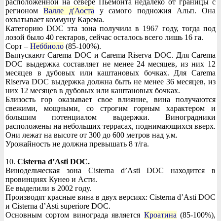
расположенной на севере Пьемонта недалеко от границы с
регионом
Валле д'Аоста
у самого подножия Альп. Она
охватывает коммуну Карема.
Категорию DOC эта зона получила в 1967 году, тогда под
лозой было 40 гектаров, сейчас осталось всего лишь 16 га.
Сорт –
Неббиоло
(85-100%).
Выпускают Carema DOC и Carema Riserva DOC. Для Carema
DOC выдержка составляет не менее 24 месяцев, из них 12
месяцев в дубовых или каштановых бочках. Для Carema
Riserva DOC выдержка должна быть не менее 36 месяцев, из
них 12 месяцев в дубовых или каштановых бочках.
Близость гор оказывает свое влияние, вина получаются
свежими, мощными, со строгим горным характером и
большим потенциалом выдержки. Виноградники
расположены на небольших террасах, поднимающихся вверх.
Они лежат на высоте от 300 до 600 метров над у.м.
Урожайность не должна превышать 8 т/га.
10.
Cisterna d’Asti DOC.
Винодельческая зона Cisterna d’Asti DOC находится в
провинциях Кунео и Асти.
Ее выделили в 2002 году.
Производят красные вина в двух версиях: Cisterna d’Asti DOC
и Cisterna d’Asti superiore DOC.
Основным сортом винограда является
Кроатина
(85-100%),