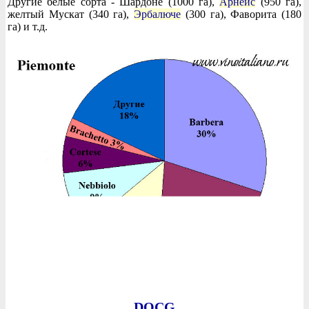
Другие белые сорта - Шардоне (1000 га),
Арнеис
(950 га),
желтый Мускат (340 га),
Эрбалюче
(300 га), Фаворита (180
га) и т.д.
DOCG