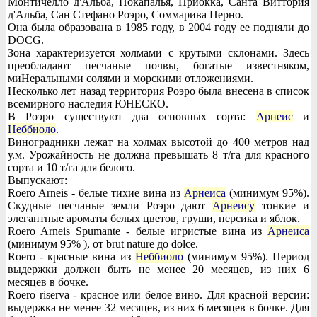
Монтичелло д'Альба, Покапалья, Приокка, Санта Виттория
д'Альба, Сан Стефано Роэро, Соммарива Перно.
Она была образована в 1985 году, в 2004 году ее подняли до
DOCG.
Зона характеризуется холмами с крутыми склонами. Здесь
преобладают песчаные почвы, богатые известняком,
миНеральными солями и морскими отложениями.
Несколько лет назад территория Роэро была внесена в список
всемирного наследия ЮНЕСКО.
В Роэро существуют два основных сорта:
Арнеис
и
Неббиоло
.
Виноградники лежат на холмах высотой до 400 метров над
у.м. Урожайность не должна превышать 8 т/га для красного
сорта и 10 т/га для белого.
Выпускают:
Roero Arneis - белые тихие вина из
Арнеиса
(минимум 95%).
Скудные песчаные земли Роэро дают
Арнеису
тонкие и
элегантные ароматы белых цветов, груши, персика и яблок.
Roero Arneis Spumante - белые игристые вина из
Арнеиса
(минимум 95% ), от brut nature до dolce.
Roero - красные вина из
Неббиоло
(минимум 95%). Период
выдержки должен быть не менее 20 месяцев, из них 6
месяцев в бочке.
Roero riserva - красное или белое вино. Для красной версии:
выдержка не менее 32 месяцев, из них 6 месяцев в бочке. Для