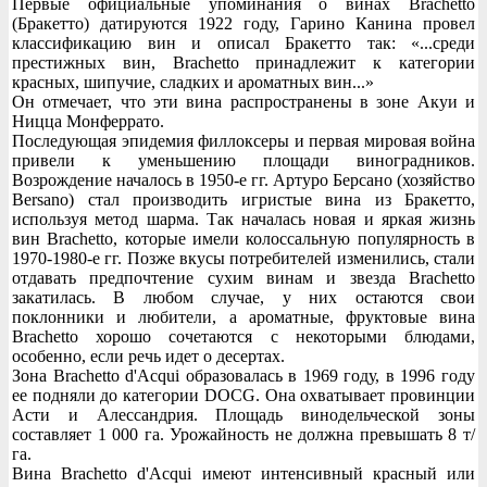
Первые официальные упоминания о винах Brachetto
(Бракетто) датируются 1922 году, Гарино Канина провел
классификацию вин и описал Бракетто так: «...среди
престижных вин, Brachetto принадлежит к категории
красных, шипучие, сладких и ароматных вин...»
Он отмечает, что эти вина распространены в зоне Акуи и
Ницца Монферрато.
Последующая эпидемия филлоксеры и первая мировая война
привели к уменьшению площади виноградников.
Возрождение началось в 1950-е гг. Артуро Берсано (хозяйство
Bersano) стал производить игристые вина из Бракетто,
используя метод шарма. Так началась новая и яркая жизнь
вин Brachetto, которые имели колоссальную популярность в
1970-1980-е гг. Позже вкусы потребителей изменились, стали
отдавать предпочтение сухим винам и звезда Brachetto
закатилась. В любом случае, у них остаются свои
поклонники и любители, а ароматные, фруктовые вина
Brachetto хорошо сочетаются с некоторыми блюдами,
особенно, если речь идет о десертах.
Зона Brachetto d'Acqui образовалась в 1969 году, в 1996 году
ее подняли до категории DOCG. Она охватывает провинции
Асти и Алессандрия. Площадь винодельческой зоны
составляет 1 000 га. Урожайность не должна превышать 8 т/
га.
Вина Brachetto d'Acqui имеют интенсивный красный или