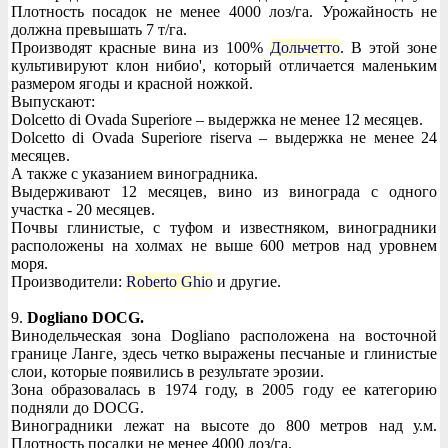
Плотность посадок не менее 4000 лоз/га. Урожайность не
должна превышать 7 т/га.
Производят красные вина из 100%
Дольчетто
. В этой зоне
культивируют клон нибио', который отличается маленьким
размером ягоды и красной ножкой.
Выпускают:
Dolcetto di Ovada Superiore – выдержка не менее 12 месяцев.
Dolcetto di Ovada Superiore riserva – выдержка не менее 24
месяцев.
А также с указанием виноградника.
Выдерживают 12 месяцев, вино из винограда с одного
участка - 20 месяцев.
Почвы глинистые, с туфом и известняком, виноградники
расположены на холмах не выше 600 метров над уровнем
моря.
Производители:
Roberto Ghio
и другие.
9.
Dogliano DOCG.
Винодельческая зона Dogliano расположена на восточной
границе Ланге, здесь четко выражены песчаные и глинистые
слои, которые появились в результате эрозии.
Зона образовалась в 1974 году, в 2005 году ее категорию
подняли до DOCG.
Виноградники лежат на высоте до 800 метров над у.м.
Плотность посадки не менее 4000 лоз/га.