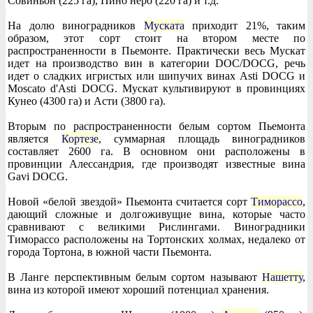
Совиньон (225 га), Пино неро (220 га) и т.д.
На долю виноградников
Муската
приходит 21%, таким
образом, этот сорт стоит на втором месте по
распространенности в Пьемонте. Практически весь Мускат
идет на производство вин в категории DOC/DOCG, речь
идет о сладких игристых или шипучих винах Asti DOCG и
Moscato d'Asti DOCG. Мускат культивируют в провинциях
Кунео (4300 га) и Асти (3800 га).
Вторым по распространенности белым сортом Пьемонта
является
Кортезе
, суммарная площадь виноградников
составляет 2600 га. В основном они расположены в
провинции Алессандрия, где производят известные вина
Gavi DOCG.
Новой «белой звездой» Пьемонта считается сорт
Тиморассо
,
дающий сложные и долгоживущие вина, которые часто
сравнивают с великими Рислингами. Виноградники
Тиморассо расположены на Тортонских холмах, недалеко от
города Тортона, в южной части Пьемонта.
В Ланге перспективным белым сортом называют
Нашетту
,
вина из которой имеют хороший потенциал хранения.