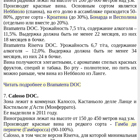
Виноградники лежат на высоте от 200 до 600 метров над у.м.
Производят красные вина. Основным сортом является
Неббиоло
(спанна), на его долю в ассамбляже приходится 50-
80%, другие сорта -
Кроатина
(до 30%),
Бонарда
и
Весполина
(отдельно или вместе до 20%).
Bramaterra DOC. Урожайность 7,5 т/га, содержание алкоголя –
11,5%. Выдержка должна быть не менее 22 месяцев, из них
18 месяцев в бочке.
Bramaterra Riserva DOC. Урожайность 6,7 т/га, содержание
алкоголя – 12,0%. Выдержка должна быть не менее 34
месяцев, из них 24 в бочке.
Вина получаются элегантными, с ароматами спелых красных
фруктов, специй и табака. Во рту - полнотелое, но пить их
можно раньше, чем вина из Неббиоло из Ланге.
Читать подробнее о Bramaterra DOC
7.
Calosso DOC.
Зона лежит в коммунах Калоссо, Кастаньоло делле Ланце и
Костильоле д'Асти (Монферрато).
Ее выделили в 2011 году.
Виноградники лежат на высоте от 150 до 450 метров над у.м.
Производят красные вина из редкого сорта -
Гамба ди
перниче (Гамбаросса)
(90-100%).
Calosso, в том числе версия Riserva, для которой минимальная