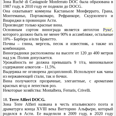
Зона Ruchè di Castagnole Monferrato DOC была образована в
1987 году, в 2010 году ее подняли до DOCG.
Она охватывает коммуны Кастаньоле Монферрато, Грана,
Монтеманьо, Портакомаро, Рефранкоре, Скурзоленго и
Виариджи в провинции Асти.
Производят только красные вина.
Основным сортом винограда является автохтон
Руке'
,
которого должно быть не менее 90% в ассамбляже, остальные
10% - Барбера и/или Бракетто.
Почвы – глина, мергель, песок и известняк, а также их
комбинации.
Виноградники расположены на высоте от 120 до 400 метров
над у.м. Полив допускается.
Урожайность не должна превышать 9 т/га, минимальное
содержание алкоголя – 11,5%.
Выдержка не оговорена дисциплиной. Используют как чаны
из нержавеющей стали, так и бочки.
Вина получаются прозрачные, элегантные, с ароматами
красных ягод и лепестков роз.
Некоторые хозяйства: Montalbera, Ferraris, Crivelli.
18.
Terre Alfieri DOCG.
Зона Terre Alfieri названа в честь итальянского поэта и
драматурга конца XVIII века Витторию Альфьери, который
родился в Асти. Ее выделили в 2009 году, в 2020 году