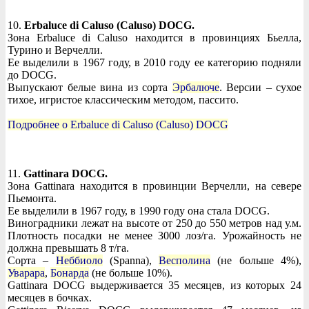
10.
Erbaluce di Caluso (Caluso) DOCG.
Зона Erbaluce di Caluso находится в провинциях Бьелла,
Турино и Верчелли.
Ее выделили в 1967 году, в 2010 году ее категорию подняли
до DOCG.
Выпускают белые вина из сорта
Эрбалюче
. Версии – сухое
тихое, игристое классическим методом, пассито.
Подробнее о Erbaluce di Caluso (Caluso) DOCG
11.
Gattinara DOCG.
Зона Gattinara находится в провинции Верчелли, на севере
Пьемонта.
Ее выделили в 1967 году, в 1990 году она стала DOCG.
Виноградники лежат на высоте от 250 до 550 метров над у.м.
Плотность посадки не менее 3000 лоз/га. Урожайность не
должна превышать 8 т/га.
Сорта –
Неббиоло
(Spanna),
Весполина
(не больше 4%),
Уварара
,
Бонарда
(не больше 10%).
Gattinara DOCG выдерживается 35 месяцев, из которых 24
месяцев в бочках.