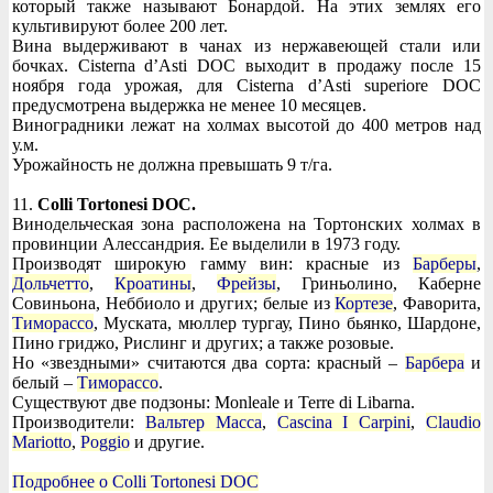
который также называют Бонардой. На этих землях его
культивируют более 200 лет.
Вина выдерживают в чанах из нержавеющей стали или
бочках. Cisterna d’Asti DOC выходит в продажу после 15
ноября года урожая, для Cisterna d’Asti superiore DOC
предусмотрена выдержка не менее 10 месяцев.
Виноградники лежат на холмах высотой до 400 метров над
у.м.
Урожайность не должна превышать 9 т/га.
11.
Colli Tortonesi DOC.
Винодельческая зона расположена на Тортонских холмах в
провинции Алессандрия. Ее выделили в 1973 году.
Производят широкую гамму вин: красные из
Барберы
,
Дольчетто
,
Кроатины
,
Фрейзы
, Гриньолино, Каберне
Совиньона, Неббиоло и других; белые из
Кортезе
, Фаворита,
Тиморассо
, Муската, мюллер тургау, Пино бьянко, Шардоне,
Пино гриджо, Рислинг и других; а также розовые.
Но «звездными» считаются два сорта: красный –
Барбера
и
белый –
Тиморассо
.
Существуют две подзоны: Monleale и Terre di Libarna.
Производители:
Вальтер Масса
,
Cascina I Carpini
,
Claudio
Mariotto
,
Poggio
и другие.
Подробнее о Colli Tortonesi DOC