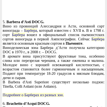
5.
Barbera d’Asti DOCG.
Вино из провинций Алессандрия и Асти, основной сорт
винограда –
Барбера
, который известен с XVII в. В в 1798 г.
сорт
Барбера
вошел в официальный список пьемонстских
сортов винограда в первой Ампелографии. Сейчас
Барбера
является основным красным сортом в
Пьемонте
.
Винодельческая зона Барбера д’Асти получила категорию
DOC в 1970 г., в 2008 г. – DOCG.
В аромате вина присутствуют фруктовые тона, особенно
слива или перезрелая черешня, а также ежевика и малина.
Молодое вино с хорошей освежающей кислотностью, с
возрастом становится более гармоничным и насыщенным.
Подают при температуре 18-20 градусов к мясным блюдам,
дичи и сырам.
В Barbera d'Asti Superiore существует несколько подзон:
Tinella, Colli Astiani (или Astiano).
Подробнее о Барберах из разных зон.
6.
Brachetto d’Acqui DOCG.