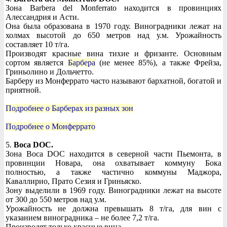
Зона Barbera del Monferrato находится в провинциях
Алессандрия и Асти.
Она была образована в 1970 году. Виноградники лежат на
холмах высотой до 650 метров над у.м. Урожайность
составляет 10 т/га.
Производят красные вина тихие и фризанте. Основным
сортом является
Барбера
(не менее 85%), а также Фрейза,
Гриньолино и Дольчетто.
Барберу из Монферрато часто называют бархатной, богатой и
приятной.
Подробнее о Барберах из разных зон
Подробнее о Монферрато
5.
Boca DOC.
Зона Boca DOC находится в северной части Пьемонта, в
провинции Новара, она охватывает коммуну Бока
полностью, а также частично коммуны Маджора,
Каваллирио, Прато Сезия и Гриньяско.
Зону выделили в 1969 году. Виноградники лежат на высоте
от 300 до 550 метров над у.м.
Урожайность не должна превышать 8 т/га, для вин с
указанием виноградника – не более 7,2 т/га.
Производят только красные вина.