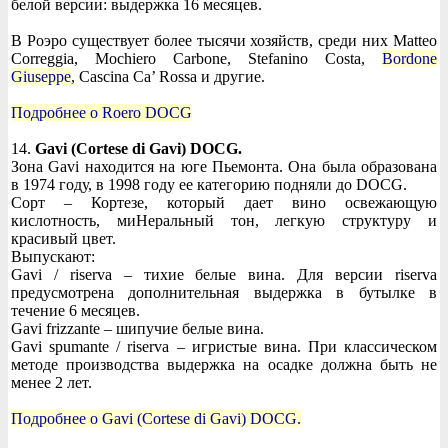
белой версии: выдержка 16 месяцев.
В Роэро существует более тысячи хозяйств, среди них Matteo
Correggia, Mochiero Carbone, Stefanino Costa,
Bordone
Giuseppe
, Cascina Ca’ Rossa и другие.
Подробнее о Roero DOCG
14.
Gavi (Cortese di Gavi) DOCG.
Зона Gavi находится на юге Пьемонта. Она была образована
в 1974 году, в 1998 году ее категорию подняли до DOCG.
Сорт – Кортезе, который дает вино освежающую
кислотность, миНеральный тон, легкую структуру и
красивый цвет.
Выпускают:
Gavi / riserva – тихие белые вина. Для версии riserva
предусмотрена дополнительная выдержка в бутылке в
течение 6 месяцев.
Gavi frizzante – шипучие белые вина.
Gavi spumante / riserva – игристые вина. При классическом
методе производства выдержка на осадке должна быть не
менее 2 лет.
Подробнее о Gavi (Cortese di Gavi) DOCG.