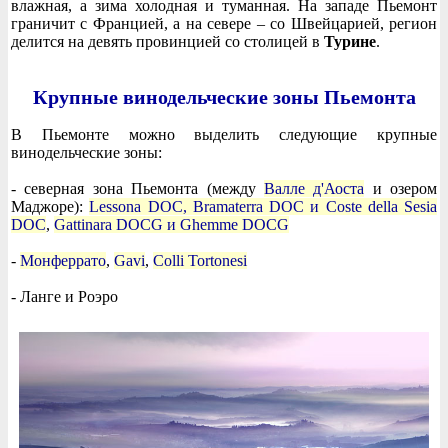
влажная, а зима холодная и туманная. На западе Пьемонт
граничит с Францией, а на севере – со Швейцарией, регион
делится на девять провинцией со столицей в
Турине
.
Крупные винодельческие зоны Пьемонта
В Пьемонте можно выделить следующие крупные
винодельческие зоны:
- северная зона Пьемонта (между
Валле д'Аоста
и озером
Маджоре):
Lessona DOC, Bramaterra DOC и Coste della Sesia
DOC
,
Gattinara DOCG и Ghemme DOCG
-
Монферрато
,
Gavi
,
Colli Tortonesi
- Ланге и Роэро