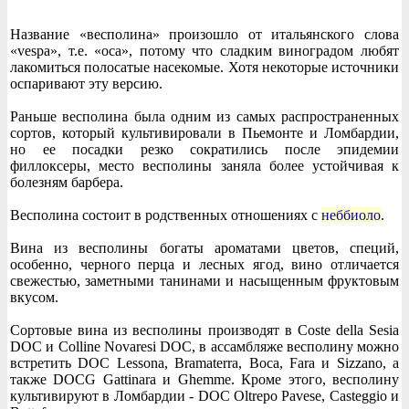
Название «весполина» произошло от итальянского слова
«vespa», т.е. «оса», потому что сладким виноградом любят
лакомиться полосатые насекомые. Хотя некоторые источники
оспаривают эту версию.
Раньше весполина была одним из самых распространенных
сортов, который культивировали в Пьемонте и Ломбардии,
но ее посадки резко сократились после эпидемии
филлоксеры, место весполины заняла более устойчивая к
болезням барбера.
Весполина состоит в родственных отношениях с
неббиоло
.
Вина из весполины богаты ароматами цветов, специй,
особенно, черного перца и лесных ягод, вино отличается
свежестью, заметными танинами и насыщенным фруктовым
вкусом.
Сортовые вина из весполины производят в Coste della Sesia
DOC и Colline Novaresi DOC, в ассамбляже весполину можно
встретить DOC Lessona, Bramaterra, Boca, Fara и Sizzano, а
также DOCG Gattinara и Ghemme. Кроме этого, весполину
культивируют в Ломбардии - DOC Oltrepo Pavese, Casteggio и