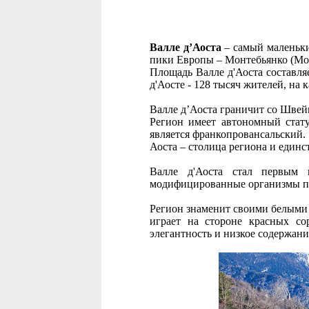
Валле д’Аоста
– самый маленьк
пики Европы – Монтебьянко (Мон
Площадь Валле д'Аоста составля
д'Аосте - 128 тысяч жителей, на
Валле д’Аоста граничит со Шве
Регион имеет автономный стату
является франкопровансальский.
Аоста – столица региона и един
Валле д'Аоста стал первым и
модифицированные организмы пр
Регион знаменит своими белыми 
играет на стороне красных со
элегантность и низкое содержани