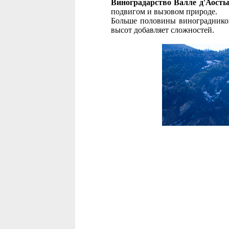
Виноградарство Валле д'Аосты
подвигом и вызовом природе.
Больше половины виноградников
высот добавляет сложностей.