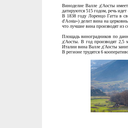
Виноделие Валле д'Аосты имеет
датируются 515 годом, речь идет
В 1838 году Лоренцо Гатта в свое
d'Aosta») делит вина на церковн
что лучшие вина производят из 
Площадь виноградников по данны
д'Аосты. В год производят 2,5 
Италии вина Валле д'Аосты зани
В регионе трудятся 6 кооперативо