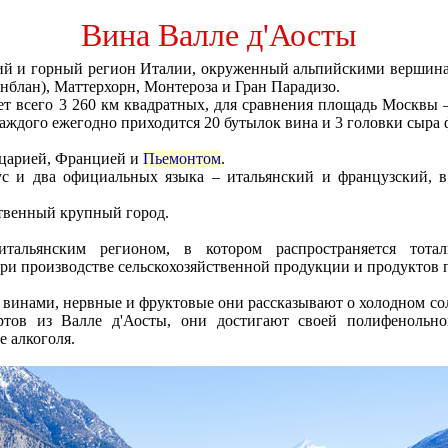
Вина Валле д'Аосты
ий и горный регион Италии, окруженный альпийскими вершина
блан), Маттерхорн, Монтероза и Гран Парадизо.
ет всего 3 260 км квадратных, для сравнения площадь Москвы 
 каждого ежегодно приходится 20 бутылок вина и 3 головки сыра
йцарией, Францией и
Пьемонтом
.
с и два официальных языка – итальянский и французский, в
ственный крупный город.
тальянским регионом, в котором распространяется тота
и производстве сельскохозяйственной продукции и продуктов 
винами, нервные и фруктовые они рассказывают о холодном со
ртов из Валле д'Аосты, они достигают своей полифенольно
е алкоголя.