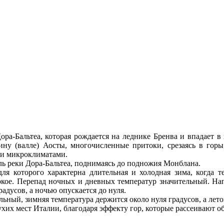
ора-Бальтеа, которая рождается на леднике Бренва и впадает в
ину (валле) Аосты, многочисленные притоки, срезаясь в горы
ми микроклиматами.
ь реки Дора-Бальтеа, поднимаясь до подножия Монблана.
ля которого характерна длительная и холодная зима, когда т
аркое. Перепад ночных и дневных температур значительный. На
адусов, а ночью опускается до нуля.
ьный, зимняя температура держится около нуля градусов, а лето
хих мест Италии, благодаря эффекту гор, которые рассеивают об