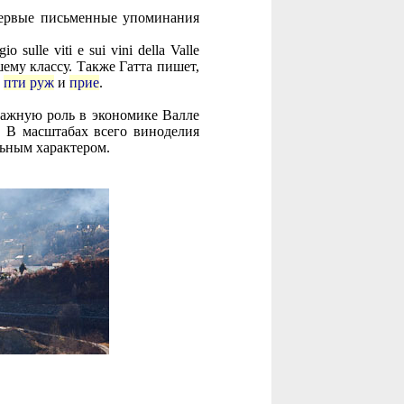
Первые письменные упоминания
lle viti e sui vini della Valle
шему классу. Также Гатта пишет,
,
пти руж
и
прие
.
важную роль в экономике Валле
. В масштабах всего виноделия
ьным характером.