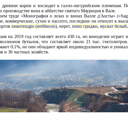
 древние корни и восходит к галло-лигурийским племенам. 
 о производстве вина в аббатстве святого Мауриция в Вале.
м труде «Монография о лозах и винах Валле д'Аосты» («Saggio su
ые, коммерческие, сухие и пассито, последние он относит к выс
сортов
пикотендро (неббиоло)
, нерет,
пино гриджо
,
мускат белый
м на 2019 год составляет всего 430 га, но виноделие играет 
миллионов бутылок, что составляет около 21 тыс. гектолитров
мают 0,1%, но они обладают яркой индивидуальностью и уникал
в и 36 частных хозяйств.