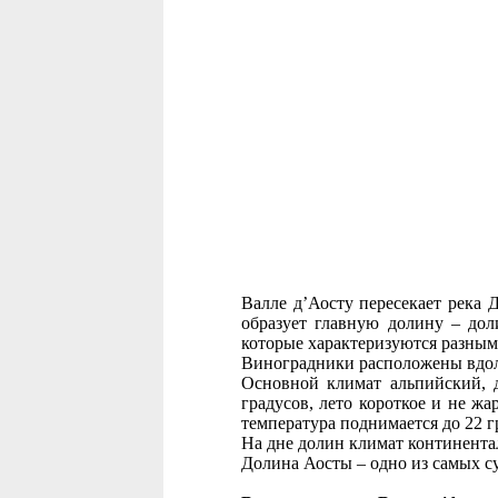
Валле д’Аосту пересекает река Д
образует главную долину – дол
которые характеризуются разны
Виноградники расположены вдол
Основной климат альпийский, д
градусов, лето короткое и не ж
температура поднимается до 22 гр
На дне долин климат континентал
Долина Аосты – одно из самых су