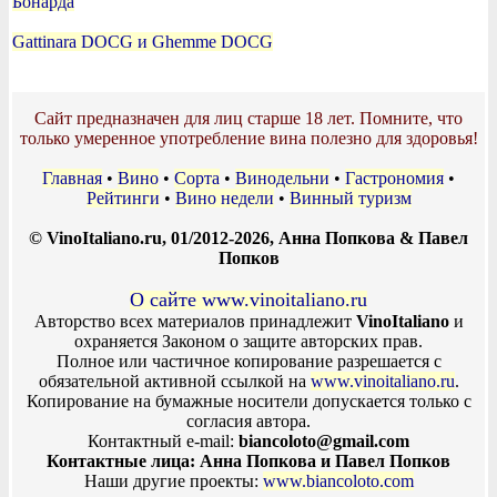
Бонарда
Gattinara DOCG и Ghemme DOCG
Сайт предназначен для лиц старше 18 лет. Помните, что
только умеренное употребление вина полезно для здоровья!
Главная
•
Вино
•
Сорта
•
Винодельни
•
Гастрономия
•
Рейтинги
•
Вино недели
•
Винный туризм
© VinoItaliano.ru, 01/2012-2026, Анна Попкова & Павел
Попков
О сайте www.vinoitaliano.ru
Авторство всех материалов принадлежит
VinoItaliano
и
охраняется Законом о защите авторских прав.
Полное или частичное копирование разрешается с
обязательной активной ссылкой на
www.vinoitaliano.ru
.
Копирование на бумажные носители допускается только с
согласия автора.
Контактный e-mail:
biancoloto@gmail.com
Контактные лица: Анна Попкова и Павел Попков
Наши другие проекты:
www.biancoloto.com