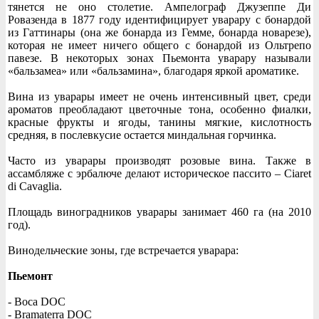
тянется не оно столетие. Ампелограф Джузеппе Ди
Ровазенда в 1877 году идентифицирует уварару с бонардой
из Гаттинары (она же бонарда из Гемме, бонарда новарезе),
которая не имеет ничего общего с бонардой из Ольтрепо
павезе. В некоторых зонах Пьемонта уварару называли
«бальзамеа» или «бальзамина», благодаря яркой ароматике.
Вина из уварары имеет не очень интенсивный цвет, среди
ароматов преобладают цветочные тона, особенно фиалки,
красные фрукты и ягоды, танины мягкие, кислотность
средняя, в послевкусие остается миндальная горчинка.
Часто из уварары производят розовые вина. Также в
ассамбляже с эрбалюче делают историческое пассито – Ciaret
di Cavaglia.
Площадь виноградников уварары занимает 460 га (на 2010
год).
Винодельческие зоны, где встречается уварара:
Пьемонт
- Boca DOC
- Bramaterra DOC