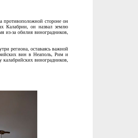
на противоположной стороне он
ах Калабрии, он назвал землю
мя из-за обилия виноградников,
три региона, оставаясь важной
рийских вин в Неаполь, Рим и
у калабрийских виноградников,