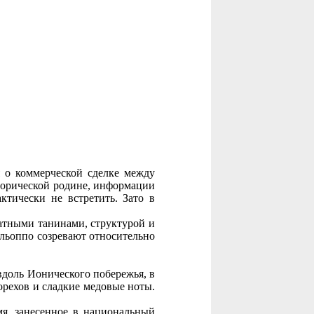
я о коммерческой сделке между
сторической родине, информации
тически не встретить. Зато в
хатными танинами, структурой и
альоппо созревают относительно
вдоль Ионического побережья, в
орехов и сладкие медовые ноты.
мя, занесенное в национальный