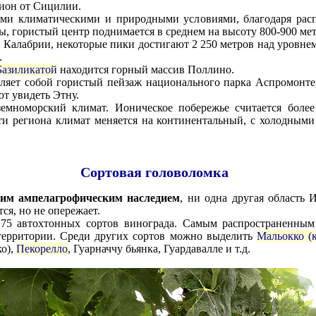
ион от Сицилии.
ыми климатическими и природными условиями, благодаря рас
, гористый центр поднимается в среднем на высоту 800-900 мет
Калабрии, некоторые пики достигают 2 250 метров над уровнем
.
Базиликатой
находится горный массив Поллино.
ляет собой гористый пейзаж национального парка Аспромонте
ют увидеть Этну.
земноморский климат. Ионическое побережье считается боле
ти региона климат меняется на континентальный, с холодным
Сортовая головоломка
шим ампелагрофическим наследием
, ни одна другая область 
ся, но не опережает.
175 автохтонных сортов винограда. Самым распространенным
территории. Среди других сортов можно выделить
Мальокко (к
ко),
Пекорелло
, Гуарначчу бьянка, Гуардавалле и т.д.