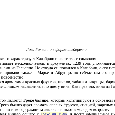
Лоза Гальоппо в форме альберелло
всего характеризует Калабрию и является ее символом.
итывает несколько веков, в документах 1239 года упоминаетс
 вин из Гальоппо. Но откуда он появился в Калабрии, о его и
ивировали также в Марке и Абруццо, но сейчас там его прак
 повсеместно.
ся ароматами красных фруктов, цветов, табака и лакрицы, бар
не слишком насыщенные по цвету вина. Как правило, вина из Г
том является
Греко бьянко
, который культивируют в основном 
Греко бьянко дарят ароматы спелых фруктов, специей, жареных 
т с низким содержанием алкоголя и пьют в молодом возрасте.
меет ничего общего с
Греко ди Туфо
, и носит официальное и