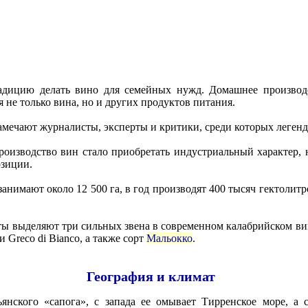
радицию делать вино для семейных нужд. Домашнее производ
я не только вина, но и других продуктов питания.
замечают журналисты, эксперты и критики, среди которых леген
оизводство вин стало приобретать индустриальный характер, 
озиции.
нимают около 12 500 га, в год производят 400 тысяч гектолитр
ты выделяют три сильных звена в современном калабрийском в
и Greco di Bianco, а также сорт
Мальокко
.
География и климат
янского «сапога», с запада ее омывает Тирренское море, а 