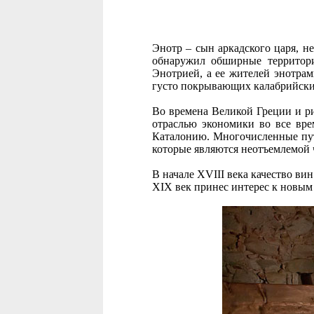
Энотр – сын аркадского царя, н
обнаружил обширные территори
Энотрией, а ее жителей энотрам
густо покрывающих калабрийски
Во времена Великой Греции и ри
отраслью экономики во все вре
Каталонию. Многочисленные пут
которые являются неотъемлемой 
В начале XVIII века качество ви
XIX век принес интерес к новым