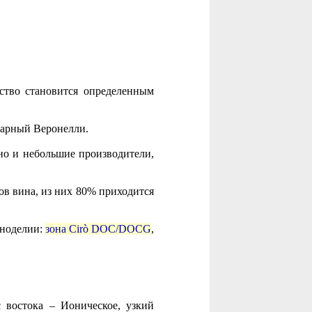
ство становится определенным
дарный Веронелли.
но и небольшие производители,
ов вина, из них 80% приходится
иноделии:
зона Cirò DOC/DOCG
,
с востока – Ионическое, узкий