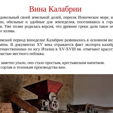
Вина Калабрии
едовольный своей земельной долей, пересек Ионическое море, 
и, обильные и удобные для земледелия, поселившись в гор
и. Уже позже родилась версия, что древние греки дали такое и
е холмы.
мский период виноделие Калабрии развивалось в основном вну
мена. В документах XV века отражается факт экспорта калаб
ешественники по югу Италии в XV-XVIII вв. отмечают красот
частью местного пейзажа.
н заметно упало, оно стало простым, крестьянским напитком.
 сортам и техникам производства вин.