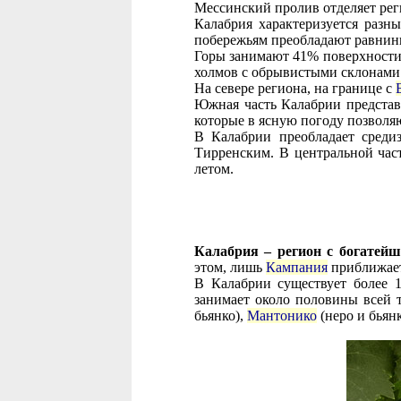
Мессинский пролив отделяет рег
Калабрия характеризуется разн
побережьям преобладают равнины
Горы занимают 41% поверхности 
холмов с обрывистыми склонами
На севере региона, на границе с
Южная часть Калабрии представ
которые в ясную погоду позволя
В Калабрии преобладает среди
Тирренским. В центральной час
летом.
Калабрия – регион с богатей
этом, лишь
Кампания
приближает
В Калабрии существует более 
занимает около половины всей 
бьянко),
Мантонико
(неро и бьян