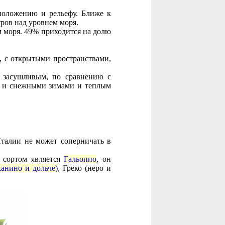
положению и рельефу. Ближе к
ров над уровнем моря.
 моря. 49% приходится на долю
, с открытыми пространствами,
е засушливым, по сравнению с
и и снежными зимами и теплым
Италии не может соперничать в
 сортом является
Гальоппо
, он
анино и дольче)
, Греко (неро и