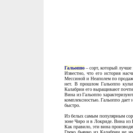
Гальоппо
– сорт, который лучше 
Известно, что его история насч
Мессиной и Неаполем по продажи
нет. В прошлом Гальоппо культ
Калабрии его выращивают почти
Вина из Гальоппо характеризуют
комплексностью. Гальоппо дает 
быстро.
Из белых самым популярным сор
зоне Чиро и в Локриде. Вина из 
Как правило, эти вина производя
Греко бьянко из Калабрии не и