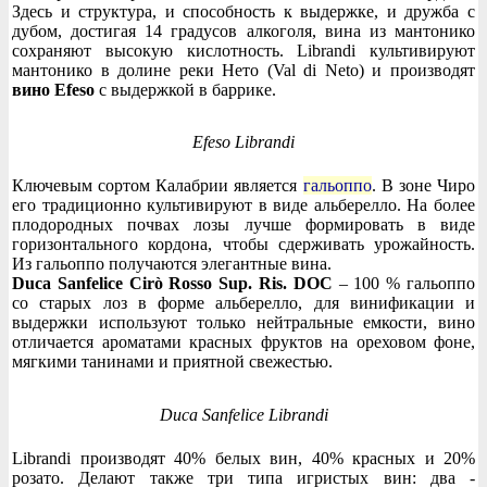
Здесь и структура, и способность к выдержке, и дружба с
дубом, достигая 14 градусов алкоголя, вина из мантонико
сохраняют высокую кислотность. Librandi культивируют
мантонико в долине реки Нето (Val di Neto) и производят
вино Efeso
с выдержкой в баррике.
Efeso Librandi
Ключевым сортом Калабрии является
гальоппо
. В зоне Чиро
его традиционно культивируют в виде альберелло. На более
плодородных почвах лозы лучше формировать в виде
горизонтального кордона, чтобы сдерживать урожайность.
Из гальоппо получаются элегантные вина.
Duca Sanfelice Cirò Rosso Sup. Ris. DOC
– 100 % гальоппо
со старых лоз в форме альберелло, для винификации и
выдержки используют только нейтральные емкости, вино
отличается ароматами красных фруктов на ореховом фоне,
мягкими танинами и приятной свежестью.
Duca Sanfelice Librandi
Librandi производят 40% белых вин, 40% красных и 20%
розато. Делают также три типа игристых вин: два -