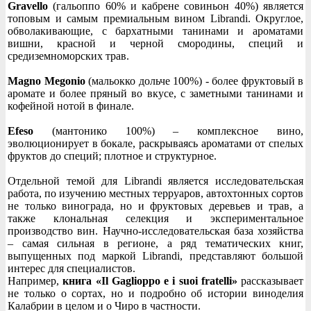
Gravello
(гальоппо 60% и кабрене совиньон 40%) является
топовым и самым премиальным вином Librandi. Округлое,
обволакивающие, с бархатными танинами и ароматами
вишни, красной и черной смородины, специй и
средиземноморских трав.
Magno Megonio
(мальокко дольче 100%) - более фруктовый в
аромате и более пряный во вкусе, с заметными танинами и
кофейной нотой в финале.
Efeso
(мантонико 100%) – комплексное вино,
эволюционирует в бокале, раскрываясь ароматами от спелых
фруктов до специй; плотное и структурное.
Отдельной темой для Librandi является исследовательская
работа, по изучению местных терруаров, автохтонных сортов
не только винограда, но и фруктовых деревьев и трав, а
также клональная селекция и экспериментальное
производство вин. Научно-исследовательская база хозяйства
– самая сильная в регионе, а ряд тематических книг,
выпущенных под маркой Librandi, представляют большой
интерес для специалистов.
Например,
книга «Il Gaglioppo e i suoi fratelli»
рассказывает
не только о сортах, но и подробно об истории виноделия
Калабрии в целом и о Чиро в частности.