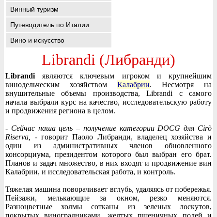
Винный туризм
Путеводитель по Италии
Вино и искусство
Librandi (Либранди)
Librandi
являются ключевым игроком и крупнейшим
винодельческим хозяйством
Калабрии
. Несмотря на
внушительные объемы производства, Librandi с самого
начала выбрали курс на качество, исследовательскую работу
и продвижения региона в целом.
- Сейчас наша цель – получение категории DOCG для Cirò
Riserva,
- говорит Паоло Либранди, владелец хозяйства и
один из административных членов обновленного
консорциума, президентом которого был выбран его брат.
Планов и задач множество, в них входят и продвижение вин
Калабрии, и исследовательская работа, и контроль.
Тяжелая машина поворачивает вглубь, удаляясь от побережья.
Пейзажи, мелькающие за окном, резко меняются.
Разноцветные холмы сотканы из зеленых лоскутов,
покрытых виноградниками, желтых пшеничных полей и