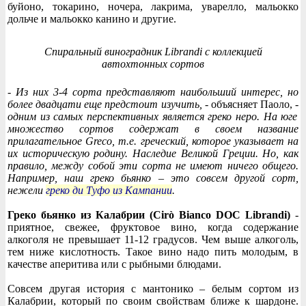
буйоно, токарино, ночера, лакрима, уварелло, мальокко
дольче и мальокко канино и другие.
Спиральный виноградник Librandi с коллекцией
автохтонных сортов
- Из них 3-4 сорта представляют наибольший интерес, но
более двадцати еще предстоит изучить,
- объясняет Паоло, -
одним из самых перспективных является греко неро. На юге
множество сортов содержат в своем название
прилагательное Greco, т.е. греческий, которое указывает на
их историческую родину. Наследие Великой Греции. Но, как
правило, между собой эти сорта не имеют ничего общего.
Например, наш греко бьянко – это совсем другой сорт,
нежели
греко ди Туфо из Кампании
.
Греко бьянко из Калабрии (Cirò Bianco DOC Librandi)
-
приятное, свежее, фруктовое вино, когда содержание
алкоголя не превышает 11-12 градусов. Чем выше алкоголь,
тем ниже кислотность. Такое вино надо пить молодым, в
качестве аперитива или с рыбными блюдами.
Совсем другая история с мантонико – белым сортом из
Калабрии, который по своим свойствам ближе к шардоне.