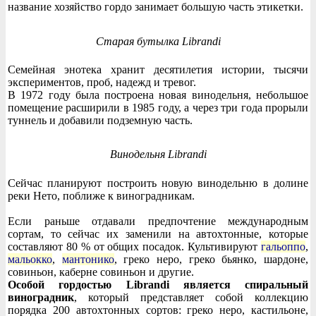
название хозяйство гордо занимает большую часть этикетки.
Старая бутылка Librandi
Семейная энотека хранит десятилетия истории, тысячи
экспериментов, проб, надежд и тревог.
В 1972 году была построена новая винодельня, небольшое
помещение расширили в 1985 году, а через три года прорыли
туннель и добавили подземную часть.
Винодельня Librandi
Сейчас планируют построить новую винодельню в долине
реки Нето, поближе к виноградникам.
Если раньше отдавали предпочтение международным
сортам, то сейчас их заменили на автохтонные, которые
составляют 80 % от общих посадок. Культивируют
гальоппо
,
мальокко
,
мантонико
, греко неро, греко бьянко, шардоне,
совиньон, каберне совиньон и другие.
Особой гордостью Librandi является спиральный
виноградник
, который представляет собой коллекцию
порядка 200 автохтонных сортов: греко неро, кастильоне,