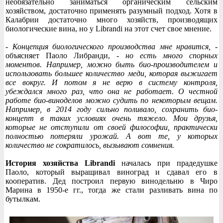
необязательно заниматься органическим сельским
хозяйством, достаточно применять разумный подход. Хотя в
Калабрии достаточно много хозяйств, производящих
биологические вина, но у Librandi на этот счет свое мнение.
- Концепция биологического производства мне нравится,
-
объясняет Паоло Либранди, -
но есть много спорных
моментов. Например, можно быть био-производителем и
использовать большее количество меди, которая выжигает
все вокруг. И потом я не верю в систему контроля,
убеждался много раз, что она не работает. О честной
работе био-виноделов можно судить по некоторым вещам.
Например, в 2014 году сильно поливало, сохранить био-
концепт в таких условиях очень тяжело. Мои друзья,
которые не отступили от своей философии, практически
полностью потеряли урожай. А вот те, у которых
количество не сократилось, вызывают сомнения.
История хозяйства Librandi
началась при прадедушке
Паоло, который выращивал виноград и сдавал его в
кооператив. Дед построил первую винодельню в Чиро
Марина в 1950-е гг., тогда же стали разливать вина по
бутылкам.