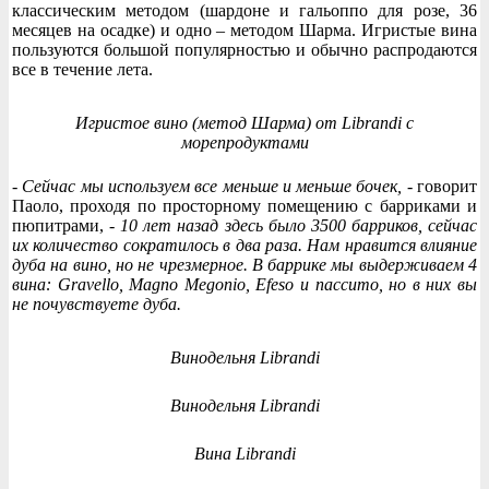
классическим методом (шардоне и гальоппо для розе, 36
месяцев на осадке) и одно – методом Шарма. Игристые вина
пользуются большой популярностью и обычно распродаются
все в течение лета.
Игристое вино (метод Шарма) от Librandi с
морепродуктами
- Сейчас мы используем все меньше и меньше бочек,
- говорит
Паоло, проходя по просторному помещению с барриками и
пюпитрами, -
10 лет назад здесь было 3500 барриков, сейчас
их количество сократилось в два раза. Нам нравится влияние
дуба на вино, но не чрезмерное. В баррике мы выдерживаем 4
вина: Gravello, Magno Megonio, Efeso и пассито, но в них вы
не почувствуете дуба.
Винодельня Librandi
Винодельня Librandi
Вина Librandi