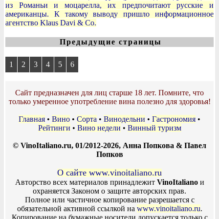
из Романьи и моцарелла, их предпочитают русские и
американцы. К такому выводу пришло информационное
агентство Klaus Davi & Co.
Предыдущие страницы
1
2
3
4
5
6
Сайт предназначен для лиц старше 18 лет. Помните, что
только умеренное употребление вина полезно для здоровья!
Главная
•
Вино
•
Сорта
•
Винодельни
•
Гастрономия
•
Рейтинги
•
Вино недели
•
Винный туризм
© VinoItaliano.ru, 01/2012-2026, Анна Попкова & Павел
Попков
О сайте www.vinoitaliano.ru
Авторство всех материалов принадлежит
VinoItaliano
и
охраняется Законом о защите авторских прав.
Полное или частичное копирование разрешается с
обязательной активной ссылкой на
www.vinoitaliano.ru
.
Копирование на бумажные носители допускается только с