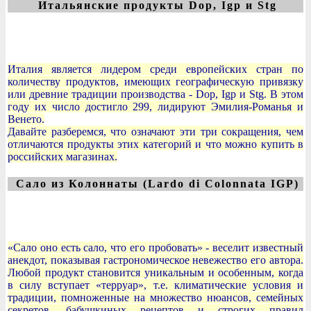
Итальянские продукты Dop, Igp и Stg
Италия является лидером среди европейских стран по
количеству продуктов, имеющих географическую привязку
или древние традиции производства - Dop, Igp и Stg. В этом
году их число достигло 299, лидируют Эмилия-Романья и
Венето.
Давайте разберемся, что означают эти три сокращения, чем
отличаются продукты этих категорий и что можно купить в
российских магазинах.
Сало из Колоннаты (Lardo di Colonnata IGP)
«Сало оно есть сало, что его пробовать» - веселит известный
анекдот, показывая гастрономическое невежество его автора.
Любой продукт становится уникальным и особенным, когда
в силу вступает «терруар», т.е. климатические условия и
традиции, помноженные на множество нюансов, семейных
секретов, бабушкиных рецептов и строгих правил