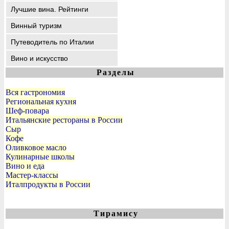
Лучшие вина. Рейтинги
Винный туризм
Путеводитель по Италии
Вино и искусство
Разделы
Вся гастрономия
Региональная кухня
Шеф-повара
Итальянские рестораны в России
Сыр
Кофе
Оливковое масло
Кулинарные школы
Вино и еда
Мастер-классы
Италпродукты в России
Тирамису