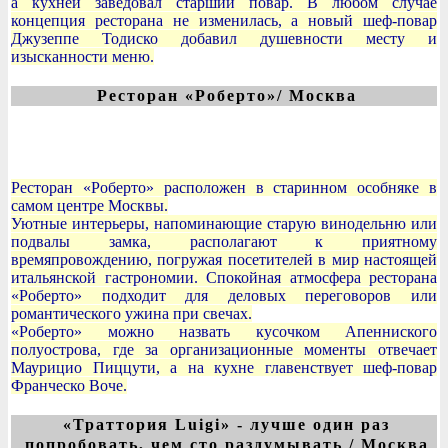
а кухней заведовал старший повар. В любом случае
концепция ресторана не изменилась, а новый шеф-повар
Джузеппе Тодиско добавил душевности месту и
изысканности меню.
Ресторан «Роберто»/ Москва
Ресторан «Роберто» расположен в старинном особняке в
самом центре Москвы.
Уютные интерьеры, напоминающие старую винодельню или
подвалы замка, располагают к приятному
времяпровождению, погружая посетителей в мир настоящей
итальянской гастрономии. Спокойная атмосфера ресторана
«Роберто» подходит для деловых переговоров или
романтического ужина при свечах.
«Роберто» можно назвать кусочком Апенниского
полуострова, где за организационные моменты отвечает
Маурицио Пиццути, а на кухне главенствует шеф-повар
Франческо Воче.
«Траттория Luigi» - лучше один раз
попробовать, чем сто раздумывать / Москва