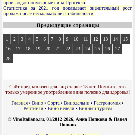
производят популярные вина Просекко.
Статистика за 2021 год показывает значительный рост
продаж после нескольких лет стабильности.
Предыдущие страницы
1
2
3
4
5
6
7
8
9
10
11
12
13
14
15
16
17
18
19
20
21
22
23
24
25
26
27
28
Сайт предназначен для лиц старше 18 лет. Помните, что
только умеренное употребление вина полезно для здоровья!
Главная
•
Вино
•
Сорта
•
Винодельни
•
Гастрономия
•
Рейтинги
•
Вино недели
•
Винный туризм
© VinoItaliano.ru, 01/2012-2026, Анна Попкова & Павел
Попков