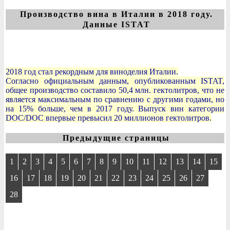
Производство вина в Италии в 2018 году.
Данные ISTAT
2018 год стал рекордным для виноделия Италии.
Согласно официальным данным, опубликованным ISTAT,
общее производство составило 50,4 млн. гектолитров, что не
является максимальным по сравнению с другими годами, но
на 15% больше, чем в 2017 году. Выпуск вин категории
DOC/DOC впервые превысил 20 миллионов гектолитров.
Предыдущие страницы
1
2
3
4
5
6
7
8
9
10
11
12
13
14
15
16
17
18
19
20
21
22
23
24
25
26
27
28