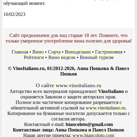
обучающий момент.
16/02/2023
Сайт предназначен для лиц старше 18 лет. Помните, что
только умеренное употребление вина полезно для здоровья!
Главная
•
Вино
•
Сорта
•
Винодельни
•
Гастрономия
•
Рейтинги
•
Вино недели
•
Винный туризм
© VinoItaliano.ru, 01/2012-2026, Анна Попкова & Павел
Попков
О сайте www.vinoitaliano.ru
Авторство всех материалов принадлежит
VinoItaliano
и
охраняется Законом о защите авторских прав.
Полное или частичное копирование разрешается с
обязательной активной ссылкой на
www.vinoitaliano.ru
.
Копирование на бумажные носители допускается только с
согласия автора.
Контактный e-mail:
biancoloto@gmail.com
Контактные лица: Анна Попкова и Павел Попков
Наши другие проекты:
www.biancoloto.com