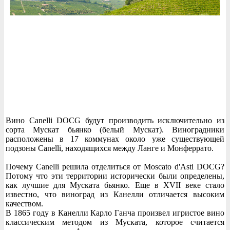
Вино Canelli DOCG будут производить исключительно из
сорта Мускат бьянко (белый Мускат). Виноградники
расположены в 17 коммунах около уже существующей
подзоны Canelli, находящихся между Ланге и Монферрато.
Почему Canelli решила отделиться от Moscato d'Asti DOCG?
Потому что эти территории исторически были определены,
как лучшие для Муската бьянко. Еще в XVII веке стало
известно, что виноград из Канелли отличается высоким
качеством.
В 1865 году в Канелли Карло Ганча произвел игристое вино
классическим методом из Муската, которое считается