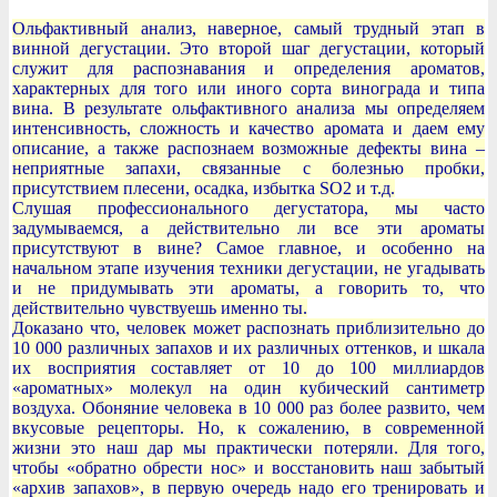
Ольфактивный анализ, наверное, самый трудный этап в
винной дегустации. Это второй шаг дегустации, который
служит для распознавания и определения ароматов,
характерных для того или иного cорта винограда и типа
вина. В результате ольфактивного анализа мы определяем
интенсивность, сложность и качество аромата и даем ему
описание, а также распознаем возможные дефекты вина –
неприятные запахи, связанные с болезнью пробки,
присутствием плесени, осадка, избытка SO2 и т.д.
Слушая профессионального дегустатора, мы часто
задумываемся, а действительно ли все эти ароматы
присутствуют в вине? Самое главное, и особенно на
начальном этапе изучения техники дегустации, не угадывать
и не придумывать эти ароматы, а говорить то, что
действительно чувствуешь именно ты.
Доказано что, человек может распознать приблизительно до
10 000 различных запахов и их различных оттенков, и шкала
их восприятия составляет от 10 до 100 миллиардов
«ароматных» молекул на один кубический сантиметр
воздуха. Обоняние человека в 10 000 раз более развито, чем
вкусовые рецепторы. Но, к сожалению, в современной
жизни это наш дар мы практически потеряли. Для того,
чтобы «обратно обрести нос» и восстановить наш забытый
«архив запахов», в первую очередь надо его тренировать и