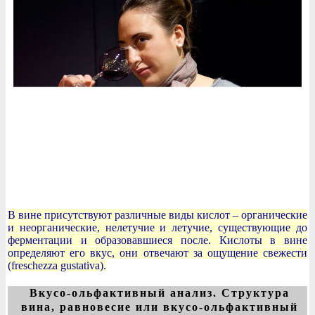
В вине присутствуют различные виды кислот – органические
и неорганические, нелетучие и летучие, существующие до
ферментации и образовавшиеся после. Кислоты в вине
определяют его вкус, они отвечают за ощущение свежести
(freschezza gustativa).
Вкусо-ольфактивный анализ. Структура
вина, равновесие или вкусо-ольфактивный