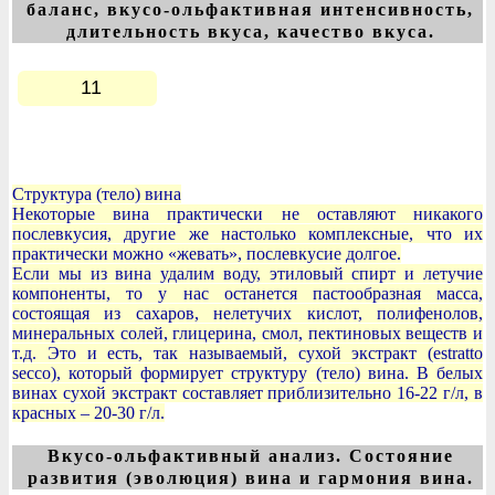
баланс, вкусо-ольфактивная интенсивность,
длительность вкуса, качество вкуса.
11
Структура (тело) вина
Некоторые вина практически не оставляют никакого
послевкусия, другие же настолько комплексные, что их
практически можно «жевать», послевкусие долгое.
Если мы из вина удалим воду, этиловый спирт и летучие
компоненты, то у нас останется пастообразная масса,
состоящая из сахаров, нелетучих кислот, полифенолов,
минеральных солей, глицерина, смол, пектиновых веществ и
т.д. Это и есть, так называемый, сухой экстракт (estratto
secco), который формирует структуру (тело) вина. В белых
винах сухой экстракт составляет приблизительно 16-22 г/л, в
красных – 20-30 г/л.
Вкусо-ольфактивный анализ. Состояние
развития (эволюция) вина и гармония вина.