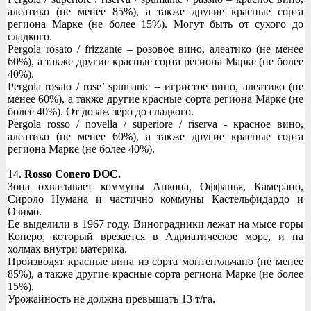
алеатико (не менее 85%), а также другие красные сорта
региона Марке (не более 15%). Могут быть от сухого до
сладкого.
Pergola rosato / frizzante – розовое вино, алеатико (не менее
60%), а также другие красные сорта региона Марке (не более
40%).
Pergola rosato / rose’ spumante – игристое вино, алеатико (не
менее 60%), а также другие красные сорта региона Марке (не
более 40%). От дозаж зеро до сладкого.
Pergola rosso / novella / superiore / riserva - красное вино,
алеатико (не менее 60%), а также другие красные сорта
региона Марке (не более 40%).
14.
Rosso Conero DOC.
Зона охватывает коммуны Анкона, Оффанья, Камерано,
Сироло Нумана и частично коммуны Кастельфидардо и
Озимо.
Ее выделили в 1967 году. Виноградники лежат на мысе горы
Конеро, который врезается в Адриатическое море, и на
холмах внутри материка.
Производят красные вина из сорта монтепульчано (не менее
85%), а также другие красные сорта региона Марке (не более
15%).
Урожайность не должна превышать 13 т/га.