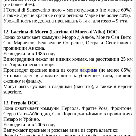
(не более 50%).
I Terreni di Sanseverino moro – монтепульчано (не менее 60%),
а также другие красные сорта региона Марке (не более 40%).
Урожайность не должна превышать 8 т/га, для rosso – 9 т/га.
12.
Lacrima di Morro (Lacrima di Morro d'Alba) DOC.
Зонах охватывает коммуны Морро д-Альба, Монте Сан-Вито,
Сан Марчелло, Бельведере Остренсе, Остра и Сенигалия в
провинции Анкона.
Ее выделили в 1985 году.
Виноградники лежат на низких холмах, на расстоянии 25 км
от Адриатического моря.
Производят красные вина из сорта
лакрима
(не менее 85%),
который дает в аромате вина клубничные тона, вишню,
ежевику и фиалку.
Могут быть сухими и сладкими (пассито), а также в версии
superiore.
13.
Pergola DOC.
Зона охватывает коммуны Пергола, Фратте Роза, Фронтоне,
Серра Сант-Аббондио, Сан Лоренцо-ин-Кампо в провинциях
Пезаро и Урбино.
Ее выделили в 2005 году.
Выпускают красные и розовые вина из сорта алеатико:
Pergola / superiore / riserva / spumante / passito – красное вино,