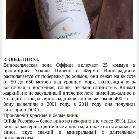
3.
Offida DOCG.
Винодельческая зона Оффида включает 25 коммун в
провинциях Асколи Пичено и Фермо. Виноградники
располагается от побережья до холмов, они лежат на высоте
от 50 до 650 метров над уровнем моря, экспозиция юго-
восточная и восточная, почвы песчано-глинистые. Климат
жаркий, но не засушливый в течение лета, зимой дождливо и
холодно. Площадь виноградников составляет около 400 га.
Зону выделили в 2001 году, в 2011 году она получила
категорию DOCG.
Производят красные и белые вина:
Offida Pecorino – белое вино из
пекорино
(не менее 85%). Для
вина характерны цветочные ароматы, а также ноты ананаса и
аниса, вкус свежий и минеральный с длительным
послевкусием.