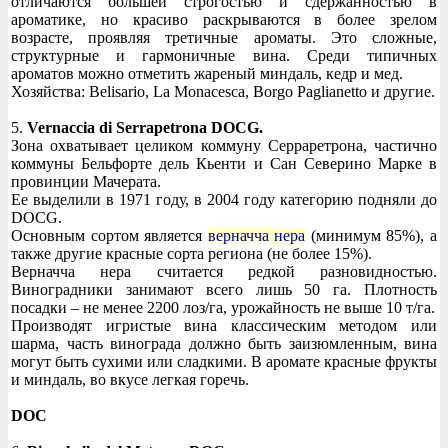
отличаются большей строгостью и сдержанностью в
ароматике, но красиво раскрываются в более зрелом
возрасте, проявляя третичные ароматы. Это сложные,
структурные и гармоничные вина. Среди типичных
ароматов можно отметить жареный миндаль, кедр и мед.
Хозяйства: Belisario, La Monacesca, Borgo Paglianetto и другие.
5.
Vernaccia di Serrapetrona DOCG.
Зона охватывает целиком коммуну Серраретрона, частично
коммуны Бельфорте дель Кьенти и Сан Северино Марке в
провинции Мачерата.
Ее выделили в 1971 году, в 2004 году категорию подняли до
DOCG.
Основным сортом является
верначча нера
(минимум 85%), а
также другие красные сорта региона (не более 15%).
Верначча нера считается редкой разновидностью.
Виноградники занимают всего лишь 50 га. Плотность
посадки – не менее 2200 лоз/га, урожайность не выше 10 т/га.
Производят игристые вина классическим методом или
шарма, часть винограда должно быть заизюмленным, вина
могут быть сухими или сладкими. В аромате красные фрукты
и миндаль, во вкусе легкая горечь.
DOC