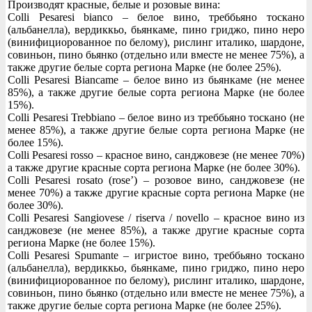
Производят красные, белые и розовые вина:
Colli Pesaresi bianco – белое вино, треббьяно тоскано
(альбанелла), вердиккьо, бьянкаме, пино гриджо, пино неро
(винифициорованное по белому), рислинг италико, шардоне,
совиньон, пино бьянко (отдельно или вместе не менее 75%), а
также другие белые сорта региона Марке (не более 25%).
Colli Pesaresi Biancame – белое вино из бьянкаме (не менее
85%), а также другие белые сорта региона Марке (не более
15%).
Colli Pesaresi Trebbiano – белое вино из треббьяно тоскано (не
менее 85%), а также другие белые сорта региона Марке (не
более 15%).
Colli Pesaresi rosso – красное вино, санджовезе (не менее 70%)
а также другие красные сорта региона Марке (не более 30%).
Colli Pesaresi rosato (rose’) – розовое вино, санджовезе (не
менее 70%) а также другие красные сорта региона Марке (не
более 30%).
Colli Pesaresi Sangiovese / riserva / novello – красное вино из
санджовезе (не менее 85%), а также другие красные сорта
региона Марке (не более 15%).
Colli Pesaresi Spumante – игристое вино, треббьяно тоскано
(альбанелла), вердиккьо, бьянкаме, пино гриджо, пино неро
(винифициорованное по белому), рислинг италико, шардоне,
совиньон, пино бьянко (отдельно или вместе не менее 75%), а
также другие белые сорта региона Марке (не более 25%).