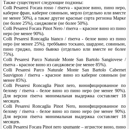
Также существуют следующие подзоны:
Colli Pesaresi Focara rosso / riserva - красное вино, пино неро,
каберне фран, каберне совиньон, мерло (отдельно или вместе
не менее 50%), а также другие красные сорта региона Марке
(не более 25%), санджовезе (не более 50%).
Colli Pesaresi Focara Pinot Nero / riserva – красное вино из пино
неро (не менее 90%).
Colli Pesaresi Roncaglia bianco / riserva - белое вино из пино
неро (не менее 25%), треббьяно тоскано, шардоне, совиньон,
пино гриджо, пино бьянко (отдельно или вместе не более
75%).
Colli Pesaresi Parco Naturale Monte San Bartolo Sangiovese /
riserva - красное вино из санджовезе (не менее 85%).
Colli Pesaresi Parco Naturale Monte San Bartolo Cabernet
Sauvignon / riserva - красное вино из каберне совиньон (не
менее 85%).
Colli Pesaresi Roncaglia Pinot nero, винифицированное по
белому / riserva - белое вино из пино неро (не менее 90%).
Для версии riserva минимальная выдержка составляет 18
месяцев.
Colli Pesaresi Roncaglia Pinot Nero, винифицированное по
белому / riserva - белое вино из пино неро (не менее 90%).
Для версии riserva минимальная выдержка составляет 18
месяцев.
Colli Pesaresi Focara Pinot nero spumante – игристое вино, пино