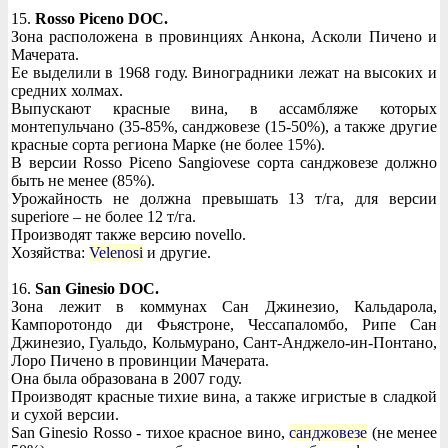
15.
Rosso Piceno DOC.
Зона расположена в провинциях Анкона, Асколи Пичено и
Мачерата.
Ее выделили в 1968 году. Виноградники лежат на высоких и
средних холмах.
Выпускают красные вина, в ассамбляже которых
монтепульчано (35-85%, санджовезе (15-50%), а также другие
красные сорта региона Марке (не более 15%).
В версии Rosso Piceno Sangiovese сорта санджовезе должно
быть не менее (85%).
Урожайность не должна превышать 13 т/га, для версии
superiore – не более 12 т/га.
Производят также версию novello.
Хозяйства:
Velenosi
и другие.
16.
San Ginesio DOC.
Зона лежит в коммунах Сан Джинезио, Кальдарола,
Кампоротондо ди Фьястроне, Чессапаломбо, Рипе Сан
Джинезио, Гуальдо, Кольмурано, Сант-Анджело-ин-Понтано,
Лоро Пичено в провинции Мачерата.
Она была образована в 2007 году.
Производят красные тихие вина, а также игристые в сладкой
и сухой версии.
San Ginesio Rosso - тихое красное вино,
санджовезе
(не менее