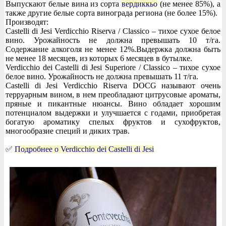
Выпускают белые вина из сорта
вердиккьо
(не менее 85%), а
также другие белые сорта винограда региона (не более 15%).
Производят:
Castelli di Jesi Verdicchio Riserva / Classico – тихое сухое белое
вино. Урожайность не должна превышать 10 т/га.
Содержание алкоголя не менее 12%.Выдержка должна быть
не менее 18 месяцев, из которых 6 месяцев в бутылке.
Verdicchio dei Castelli di Jesi Superiore / Classico – тихое сухое
белое вино. Урожайность не должна превышать 11 т/га.
Castelli di Jesi Verdicchio Riserva DOCG называют очень
терруарным вином, в нем преобладают цитрусовые ароматы,
пряные и пикантные нюансы. Вино обладает хорошим
потенциалом выдержки и улучшается с годами, приобретая
богатую ароматику спелых фруктов и сухофруктов,
многообразие специй и диких трав.
✅
Подробнее о Verdicchio dei Castelli di Jesi