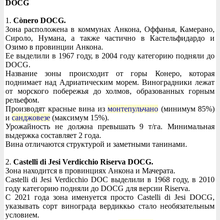
DOCG
1.
Cònero DOCG.
Зона расположена в коммунах Анкона, Оффанья, Камерано,
Сироло, Нумана, а также частично в Кастельфидардо и
Озимо в провинции Анкона.
Ее выделили в 1967 году, в 2004 году категорию подняли до
DOCG.
Название зоны происходит от горы Конеро, которая
поднимает над Адриатическим морем. Виноградники лежат
от морского побережья до холмов, образованных горным
рельефом.
Производят красные вина из
монтепульчано
(минимум 85%)
и
санджовезе
(максимум 15%).
Урожайность не должна превышать 9 т/га. Минимальная
выдержка составляет 2 года.
Вина отличаются структурой и заметными танинами.
2.
Castelli di Jesi Verdicchio Riserva DOCG.
Зона находится в провинциях Анкона и Мачерата.
Castelli di Jesi Verdicchio DOC выделили в 1968 году, в 2010
году категорию подняли до DOCG для версии Riserva.
С 2021 года зона именуется просто Castelli di Jesi DOCG,
указывать сорт винограда вердиккьо стало необязательным
условием.