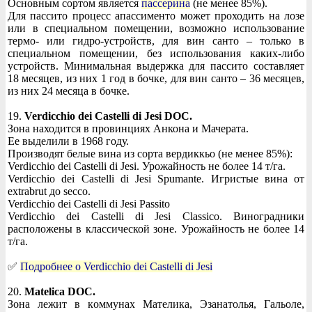
Основным сортом является
пассерина
(не менее 85%).
Для пассито процесс апассименто может проходить на лозе
или в специальном помещении, возможно использование
термо- или гидро-устройств, для вин санто – только в
специальном помещении, без использования каких-либо
устройств. Минимальная выдержка для пассито составляет
18 месяцев, из них 1 год в бочке, для вин санто – 36 месяцев,
из них 24 месяца в бочке.
19.
Verdicchio dei Castelli di Jesi DOC.
Зона находится в провинциях Анкона и Мачерата.
Ее выделили в 1968 году.
Производят белые вина из сорта вердиккьо (не менее 85%):
Verdicchio dei Castelli di Jesi. Урожайность не более 14 т/га.
Verdicchio dei Castelli di Jesi Spumante. Игристые вина от
extrabrut до secco.
Verdicchio dei Castelli di Jesi Passito
Verdicchio dei Castelli di Jesi Classico. Виноградники
расположены в классической зоне. Урожайность не более 14
т/га.
✅
Подробнее о Verdicchio dei Castelli di Jesi
20.
Matelica DOC.
Зона лежит в коммунах Мателика, Эзанатолья, Гальоле,