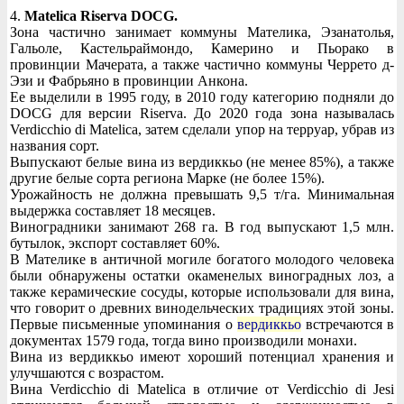
4.
Matelica Riserva DOCG.
Зона частично занимает коммуны Мателика, Эзанатолья,
Гальоле, Кастельраймондо, Камерино и Пьорако в
провинции Мачерата, а также частично коммуны Черрето д-
Эзи и Фабрьяно в провинции Анкона.
Ее выделили в 1995 году, в 2010 году категорию подняли до
DOCG для версии Riserva. До 2020 года зона называлась
Verdicchio di Matelica, затем сделали упор на терруар, убрав из
названия сорт.
Выпускают белые вина из вердиккьо (не менее 85%), а также
другие белые сорта региона Марке (не более 15%).
Урожайность не должна превышать 9,5 т/га. Минимальная
выдержка составляет 18 месяцев.
Виноградники занимают 268 га. В год выпускают 1,5 млн.
бутылок, экспорт составляет 60%.
В Мателике в античной могиле богатого молодого человека
были обнаружены остатки окаменелых виноградных лоз, а
также керамические сосуды, которые использовали для вина,
что говорит о древних винодельческих традициях этой зоны.
Первые письменные упоминания о
вердиккьо
встречаются в
документах 1579 года, тогда вино производили монахи.
Вина из вердиккьо имеют хороший потенциал хранения и
улучшаются с возрастом.
Вина Verdicchio di Matelica в отличие от Verdicchio di Jesi