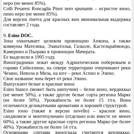
неро (не менее 85%).
Colli Pesaresi Roncaglia Pinot nero spumante – игристое вино,
пино неро (не менее 85%).
Для версии riserva для красных вин минимальная выдержка
составляет 2 года.
9.
Esino DOC.
Зона охватывает целиком провинцию Анкона, а также
коммуны Мателика, Эзанатолья, Гальоле, Кастельраймондо,
Камерино и Пьорако в провинции Мачерата.
Ее выделили в 1995 году.
Виноградники лежат между Адриатическим побережьем и
горами Сибиллини, на севере территорию очерчивают реки
Чезано, Невола и Миза, на юге – реки Аспио и Эзино.
Свое название зона берет от реки Эзино.
Выпускают белые и красные вина:
Esino bianco (может быть шипучим) – белое вино, вердиккьо
(не менее 50%), а также другие белые сорта региона Марке
(не более 50%). Урожайность не более 15 т/га. Вина
отличаются деликатными ароматами и хорошей структурой.
Esino rosso (также в версии novello) – красное вино,
санджовезе и монтепульчано (отдельно или вместе не менее
60%), а также другие красные сорта региона Марке (не более
40%). Урожайность не более 14 т/га.
Основными сортами винограда считаются вердиккьо,