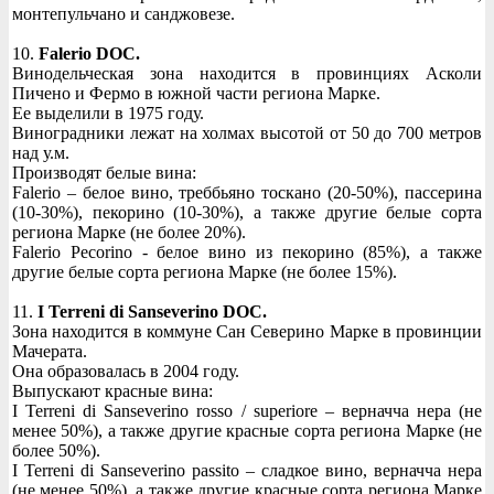
монтепульчано и санджовезе.
10.
Falerio DOC.
Винодельческая зона находится в провинциях Асколи
Пичено и Фермо в южной части региона Марке.
Ее выделили в 1975 году.
Виноградники лежат на холмах высотой от 50 до 700 метров
над у.м.
Производят белые вина:
Falerio – белое вино, треббьяно тоскано (20-50%), пассерина
(10-30%), пекорино (10-30%), а также другие белые сорта
региона Марке (не более 20%).
Falerio Pecorino - белое вино из пекорино (85%), а также
другие белые сорта региона Марке (не более 15%).
11.
I Terreni di Sanseverino DOC.
Зона находится в коммуне Сан Северино Марке в провинции
Мачерата.
Она образовалась в 2004 году.
Выпускают красные вина:
I Terreni di Sanseverino rosso / superiore – верначча нера (не
менее 50%), а также другие красные сорта региона Марке (не
более 50%).
I Terreni di Sanseverino passito – сладкое вино, верначча нера
(не менее 50%), а также другие красные сорта региона Марке