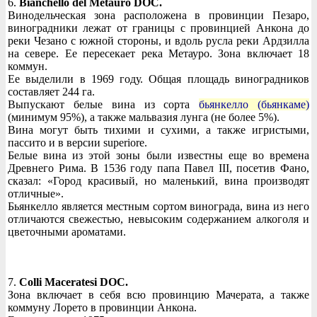
6.
Bianchello del Metauro DOC.
Винодельческая зона расположена в провинции Пезаро,
виноградники лежат от границы с провинцией Анкона до
реки Чезано с южной стороны, и вдоль русла реки Ардзилла
на севере. Ее пересекает река Метауро. Зона включает 18
коммун.
Ее выделили в 1969 году. Общая площадь виноградников
составляет 244 га.
Выпускают белые вина из сорта
бьянкелло (бьянкаме)
(минимум 95%), а также мальвазия лунга (не более 5%).
Вина могут быть тихими и сухими, а также игристыми,
пассито и в версии superiore.
Белые вина из этой зоны были известны еще во времена
Древнего Рима. В 1536 году папа Павел III, посетив Фано,
сказал: «Город красивый, но маленький, вина производят
отличные».
Бьянкелло является местным сортом винограда, вина из него
отличаются свежестью, невысоким содержанием алкоголя и
цветочными ароматами.
7.
Colli Maceratesi DOC.
Зона включает в себя всю провинцию Мачерата, а также
коммуну Лорето в провинции Анкона.