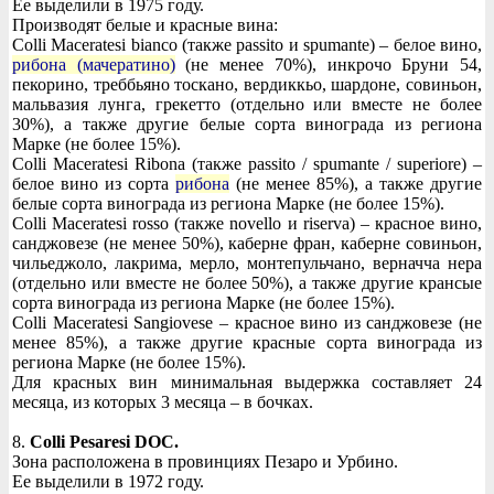
Ее выделили в 1975 году.
Производят белые и красные вина:
Colli Maceratesi bianco (также passito и spumante) – белое вино,
рибона (мачератино)
(не менее 70%), инкрочо Бруни 54,
пекорино, треббьяно тоскано, вердиккьо, шардоне, совиньон,
мальвазия лунга, грекетто (отдельно или вместе не более
30%), а также другие белые сорта винограда из региона
Марке (не более 15%).
Colli Maceratesi Ribona (также passito / spumante / superiore) –
белое вино из сорта
рибона
(не менее 85%), а также другие
белые сорта винограда из региона Марке (не более 15%).
Colli Maceratesi rosso (также novello и riserva) – красное вино,
санджовезе (не менее 50%), каберне фран, каберне совиньон,
чильеджоло, лакрима, мерло, монтепульчано, верначча нера
(отдельно или вместе не более 50%), а также другие крансые
сорта винограда из региона Марке (не более 15%).
Colli Maceratesi Sangiovese – красное вино из санджовезе (не
менее 85%), а также другие красные сорта винограда из
региона Марке (не более 15%).
Для красных вин минимальная выдержка составляет 24
месяца, из которых 3 месяца – в бочках.
8.
Colli Pesaresi DOC.
Зона расположена в провинциях Пезаро и Урбино.
Ее выделили в 1972 году.