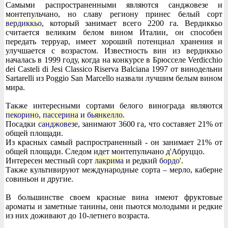
Самыми распространенными являются санджовезе и
монтепульчано, но славу региону принес белый сорт
вердиккьо
, который занимает всего 2200 га. Вердиккьо
считается великим белом вином Италии, он способен
передать терруар, имеет хороший потенциал хранения и
улучшается с возрастом. Известность вин из вердиккьо
началась в 1999 году, когда на конкурсе в Брюсселе Verdicchio
dei Casteli di Jesi Classico Riserva Balciana 1997 от винодельни
Sartarelli из Poggio San Marcello назвали лучшим белым вином
мира.
Также интересными сортами белого винограда являются
пекорино
,
пассерина
и
бьянкелло
.
Посадки
санджовезе
, занимают 3600 га, что составяет 21% от
общей площади.
Из красных самый распространенный - он занимает 21% от
общей площади. Следом идет монтепульчано д'Абруццо.
Интересен местный сорт
лакрима
и редкий
бордо'
.
Также культивируют международные сорта – мерло, каберне
совиньон и другие.
В большинстве своем красные вина имеют фруктовые
ароматы и заметные танины, они пьются молодыми и редкие
из них доживают до 10-летнего возраста.