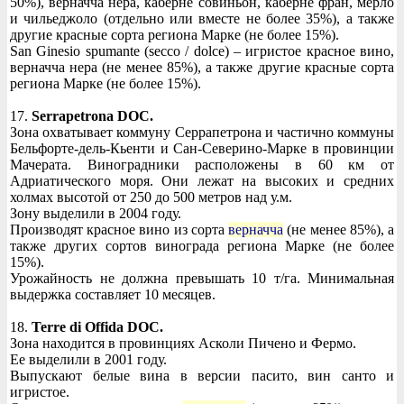
50%), верначча нера, каберне совиньон, каберне фран, мерло
и чильеджоло (отдельно или вместе не более 35%), а также
другие красные сорта региона Марке (не более 15%).
San Ginesio spumante (secco / dolce) – игристое красное вино,
верначча нера (не менее 85%), а также другие красные сорта
региона Марке (не более 15%).
17.
Serrapetrona DOC.
Зона охватывает коммуну Серрапетрона и частично коммуны
Бельфорте-дель-Кьенти и Сан-Северино-Марке в провинции
Мачерата. Виноградники расположены в 60 км от
Адриатического моря. Они лежат на высоких и средних
холмах высотой от 250 до 500 метров над у.м.
Зону выделили в 2004 году.
Производят красное вино из сорта
верначча
(не менее 85%), а
также других сортов винограда региона Марке (не более
15%).
Урожайность не должна превышать 10 т/га. Минимальная
выдержка составляет 10 месяцев.
18.
Terre di Offida DOC.
Зона находится в провинциях Асколи Пичено и Фермо.
Ее выделили в 2001 году.
Выпускают белые вина в версии пасито, вин санто и
игристое.