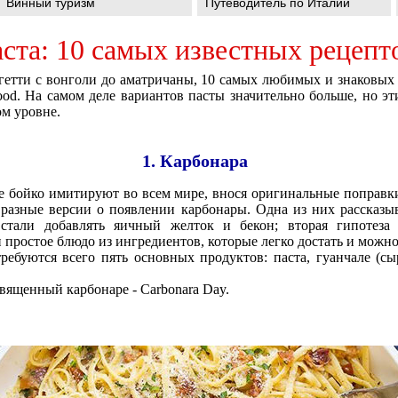
Винный туризм
Путеводитель по Италии
ста: 10 самых известных рецепт
агетти с вонголи до аматричаны, 10 самых любимых и знаковых
Food. На самом деле вариантов пасты значительно больше, но 
ом уровне.
1. Карбонара
е бойко имитируют во всем мире, внося оригинальные поправки
разные версии о появлении карбонары. Одна из них рассказыв
стали добавлять яичный желток и бекон; вторая гипотеза 
простое блюдо из ингредиентов, которые легко достать и можно
ребуются всего пять основных продуктов: паста, гуанчале (с
священный карбонаре - Carbonara Day.