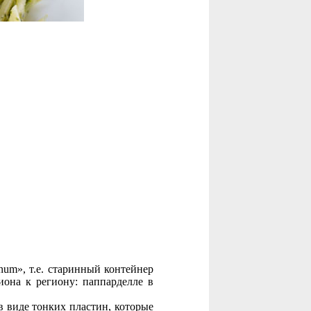
num», т.е. старинный контейнер
иона к региону: паппарделле в
в виде тонких пластин, которые