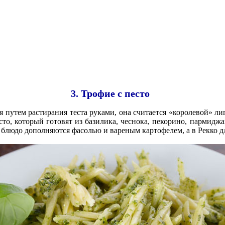
3. Трофие с песто
ся путем растирания теста руками, она считается «королевой» л
сто, который готовят из базилика, чеснока, пекорино, пармидж
 блюдо дополняются фасолью и вареным картофелем, а в Рекко д