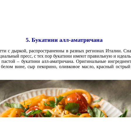
5. Букатини алл-аматричана
етти с дыркой, распространенны в разных регионах Италии. Сна
ециальный пресс, с тех пор букатини имеют правильную и идеал
 пастой – букатини алл-аматричана. Оригинальные ингредиент
белом вине, сыр пекорино, оливковое масло, красный острый 