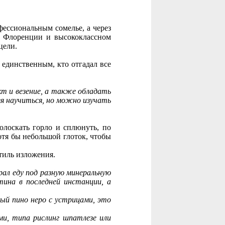
фессиональным сомелье, а через
ке Флоренции и высококлассном
цели.
 единственным, кто отгадал все
т и везение, а также обладать
зя научиться, но можно изучать
олоскать горло и сплюнуть, по
отя бы небольшой глоток, чтобы
тиль изложения.
рал еду под разную минеральную
тина в последней инстанции, а
ый пино неро с устрицами, это
ми, типа рислинг шпатлезе или