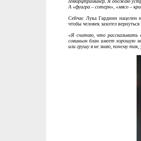
гевюрцтраминер. Я обожаю устр
А «фуагра – сотерн», «мясо – кр
Сейчас Лука Гардини нацелен на
чтобы человек захотел вернуться
«Я считаю, что рассказывать о
совиньон блан имеет хорошую м
или грушу я не знаю, почему так