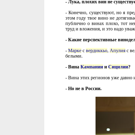
- Лука, плохих вин не существу
- Конечно, существуют, но я пр
этом году твое вино не дотягива
публично о винах плохо, тот не
труд и вложения, и это надо уваж
- Какие перспективные виноде
-
Марке
с
вердиккьо
,
Апулия
с в
белыми.
- Вина
Кампании
и
Сицилии
?
- Вина этих регионов уже давно 
- Но не в России.