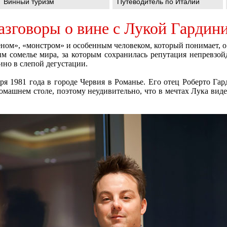
Винный туризм
Путеводитель по Италии
азговоры о вине с Лукой Гардини
ом», «монстром» и особенным человеком, который понимает, о 
им сомелье мира, за которым сохранилась репутация непревзой
ино в слепой дегустации.
ря 1981 года в городе Червия в Романье. Его отец Роберто Га
домашнем столе, поэтому неудивительно, что в мечтах Лука вид