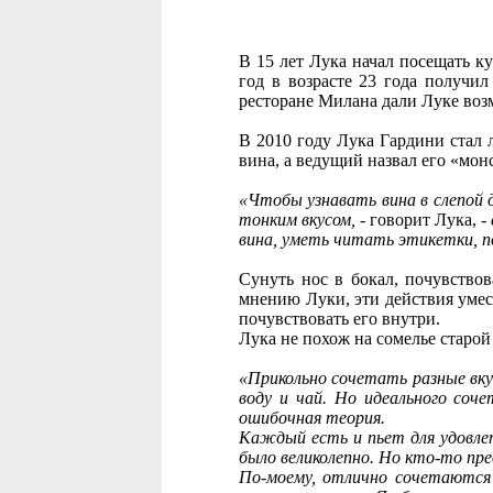
В 15 лет Лука начал посещать к
год в возрасте 23 года получи
ресторане Милана дали Луке возм
В 2010 году Лука Гардини стал 
вина, а ведущий назвал его «мон
«Чтобы узнавать вина в слепой 
тонким вкусом,
- говорит Лука, -
вина, уметь читать этикетки, п
Сунуть нос в бокал, почувствов
мнению Луки, эти действия умест
почувствовать его внутри.
Лука не похож на сомелье старо
«Прикольно сочетать разные вкус
воду и чай. Но идеального соче
ошибочная теория.
Каждый есть и пьет для удовлет
было великолепно. Но кто-то пре
По-моему, отлично сочетаются 