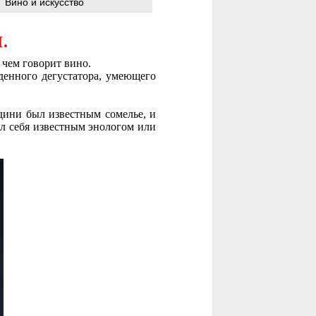
Вино и искусство
.
чем говорит вино.
денного дегустатора, умеющего
рдини был известным сомелье, и
ел себя известным энологом или