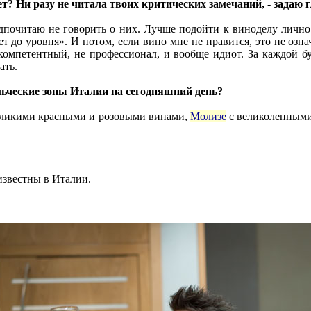
ет? Ни разу не читала твоих критических замечаний, - задаю 
едпочитаю не говорить о них. Лучше подойти к виноделу лично 
ет до уровня». И потом, если вино мне не нравится, это не озна
компетентный, не профессионал, и вообще идиот. За каждой бу
ать.
льческие зоны Италии на сегодняшний день?
еликими красными и розовыми винами,
Молизе
с великолепным
известны в Италии.