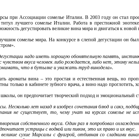
урсы при Ассоциации сомелье Италии. В 2003 году он стал про
л титул лучшего сомелье Италии. Работа в престижной эноте
ожность дегустировать великие вина мира и двигаться к новой 
лучшим сомелье мира. На конкурсе в слепой дегустации он был
стром».
дегустации надо иметь хорошую обонятельную память, инстинк
с чувством вкуса человек либо рождается, либо нет, этому нель
онимать, что в бутылке и уважать труд винодела».
ать ароматы вина – это простая и естественная вещь, но проп
ны только в кабинете зубного врача, а вино надо проглотить, х
й школы, он предпочитает творческий подход и эмоциональный с
ы. Несколько лет назад я изобрел сочетания блюд и сакэ, подби
тания не существует, то, чему учат на курсах сомелье не ис
ворения собственного вкуса. Один раз я попробовал охлажденн
дпочитает устрицы с водкой или пивом, это их право и их вкус.
великие сухие Марсалы с фуагрой, отбивная со сладкими вина