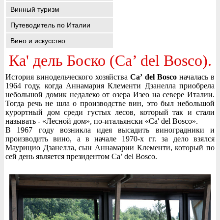
Винный туризм
Путеводитель по Италии
Вино и искусство
Ка' дель Боско (Ca’ del Bosco).
История винодельческого хозяйства
Ca’ del Bosco
началась в
1964 году, когда Аннамария Клементи Дзанелла приобрела
небольшой домик недалеко от озера Изео на севере Италии.
Тогда речь не шла о производстве вин, это был небольшой
курортный дом среди густых лесов, который так и стали
называть - «Лесной дом», по-итальянски «Ca' del Bosco».
В 1967 году возникла идея высадить виноградники и
производить вино, а в начале 1970-х гг. за дело взялся
Маурицио Дзанелла, сын Аннамарии Клементи, который по
сей день является президентом Ca’ del Bosco.