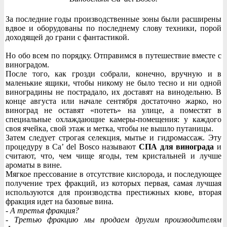
За последние годы производственные зоны были расширены
вдвое и оборудованы по последнему слову техники, порой
доходящей до грани с фантастикой.
Но обо всем по порядку. Отправимся в путешествие вместе с
виноградом.
После того, как грозди собрали, конечно, вручную и в
маленькие ящики, чтобы никому не было тесно и ни одной
виноградины не пострадало, их доставят на винодельню. В
конце августа или начале сентября достаточно жарко, но
виноград не оставят «потеть» на улице, а поместят в
специальные охлаждающие камеры-помещения: у каждого
своя ячейка, свой этаж и метка, чтобы не вышло путаницы.
Затем следует строгая селекция, мытье и гидромассаж. Эту
процедуру в Ca’ del Bosco называют
СПА для винограда
и
считают, что, чем чище ягоды, тем кристальней и лучше
ароматы в вине.
Мягкое прессование в отсутствие кислорода, и последующее
получение трех фракций, из которых первая, самая лучшая
используются для производства престижных кюве, вторая
фракция идет на базовые вина.
- А третья фракция?
- Третью фракцию мы продаем другим производителям