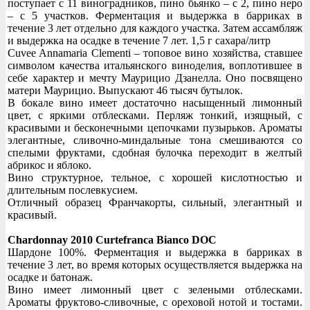
поступает с 11 виноградников, пино бьянко – с 2, пино неро
– с 5 участков. Ферментация и выдержка в барриках в
течение 3 лет отдельно для каждого участка. Затем ассамбляж
и выдержка на осадке в течение 7 лет. 1,5 г сахара/литр
Cuvee Annamaria Clementi – топовое вино хозяйства, ставшее
символом качества итальянского виноделия, воплотившее в
себе характер и мечту Маурицио Дзанелла. Оно посвящено
матери Маурицио. Выпускают 46 тысяч бутылок.
В бокале вино имеет достаточно насыщенный лимонный
цвет, с яркими отблесками. Перляж тонкий, изящный, с
красивыми и бесконечными цепочками пузырьков. Ароматы
элегантные, сливочно-миндальные тона смешиваются со
спелыми фруктами, сдобная булочка переходит в желтый
абрикос и яблоко.
Вино структурное, тельное, с хорошей кислотностью и
длительным послевкусием.
Отличный образец Франчакорты, сильный, элегантный и
красивый.
Chardonnay 2010 Curtefranca Bianco DOC
Шардоне 100%. Ферментация и выдержка в барриках в
течение 3 лет, во время которых осуществляется выдержка на
осадке и батонаж.
Вино имеет лимонный цвет с зелеными отблесками.
Ароматы фруктово-сливочные, с ореховой нотой и тостами.