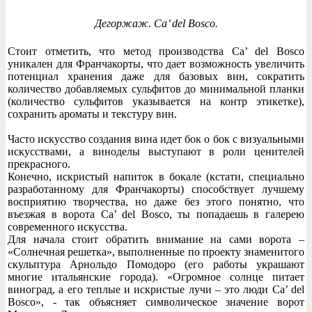
Дегоржаж. Ca’ del Bosco.
Стоит отметить, что метод производства Ca’ del Bosco
уникален для Франчакорты, что дает возможность увеличить
потенциал хранения даже для базовых вин, сократить
количество добавляемых сульфитов до минимальной планки
(количество сульфитов указывается на контр этикетке),
сохранить ароматы и текстуру вин.
Часто искусство создания вина идет бок о бок с визуальными
искусствами, а виноделы выступают в роли ценителей
прекрасного.
Конечно, искристый напиток в бокале (кстати, специально
разработанному для Франчакорты) способствует лучшему
восприятию творчества, но даже без этого понятно, что
въезжая в ворота Ca’ del Bosco, ты попадаешь в галерею
современного искусства.
Для начала стоит обратить внимание на сами ворота –
«Солнечная решетка», выполненные по проекту знаменитого
скульптура Арнольдо Помодоро (его работы украшают
многие итальянские города). «Огромное солнце питает
виноград, а его теплые и искристые лучи – это люди Ca’ del
Bosco», - так объясняет символическое значение ворот