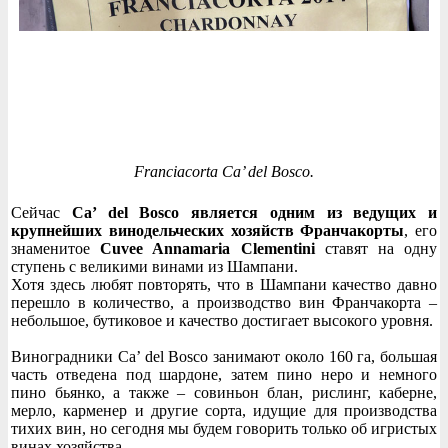
Franciacorta Ca’ del Bosco.
Сейчас
Ca’ del Bosco является одним из ведущих и
крупнейших винодельческих хозяйств Франчакорты
, его
знаменитое
Cuvee Annamaria Clementini
ставят на одну
ступень с великими винами из Шампани.
Хотя здесь любят повторять, что в Шампани качество давно
перешло в количество, а производство вин Франчакорта –
небольшое, бутиковое и качество достигает высокого уровня.
Виноградники Ca’ del Bosco занимают около 160 га, большая
часть отведена под шардоне, затем пино неро и немного
пино бьянко, а также – совиньон блан, рислинг, каберне,
мерло, карменер и другие сорта, идущие для производства
тихих вин, но сегодня мы будем говорить только об игристых
винах хозяйства.