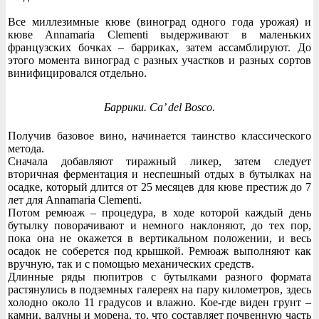
Все миллезимные кюве (виноград одного года урожая) и
кюве Annamaria Clementi выдерживают в маленьких
французских бочках – барриках, затем ассамблируют. До
этого момента виноград с разных участков и разных сортов
винифицировался отдельно.
Баррики. Ca’ del Bosco.
Получив базовое вино, начинается таинство классического
метода.
Сначала добавляют тиражный ликер, затем следует
вторичная ферментация и неспешный отдых в бутылках на
осадке, который длится от 25 месяцев для кюве престиж до 7
лет для Annamaria Clementi.
Потом ремюаж – процедура, в ходе которой каждый день
бутылку поворачивают и немного наклоняют, до тех пор,
пока она не окажется в вертикальном положении, и весь
осадок не соберется под крышкой. Ремюаж выполняют как
вручную, так и с помощью механических средств.
Длинные ряды пюпитров с бутылками разного формата
растянулись в подземных галереях на пару километров, здесь
холодно около 11 градусов и влажно. Кое-где виден грунт –
камни, валуны и морена, то, что составляет почвенную часть