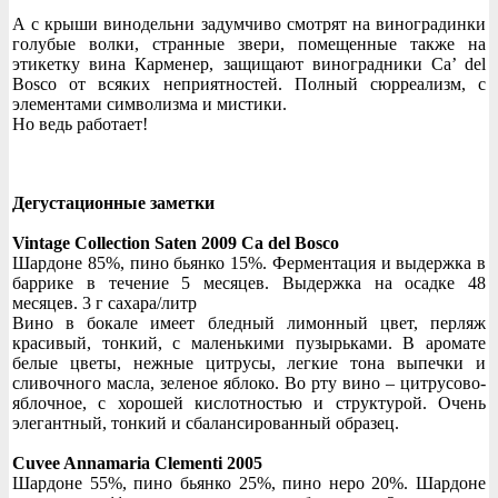
А с крыши винодельни задумчиво смотрят на виноградинки
голубые волки, странные звери, помещенные также на
этикетку вина Карменер, защищают виноградники Ca’ del
Bosco от всяких неприятностей. Полный сюрреализм, с
элементами символизма и мистики.
Но ведь работает!
Дегустационные заметки
Vintage Collection Saten 2009 Ca del Bosco
Шардоне 85%, пино бьянко 15%. Ферментация и выдержка в
баррике в течение 5 месяцев. Выдержка на осадке 48
месяцев. 3 г сахара/литр
Вино в бокале имеет бледный лимонный цвет, перляж
красивый, тонкий, с маленькими пузырьками. В аромате
белые цветы, нежные цитрусы, легкие тона выпечки и
сливочного масла, зеленое яблоко. Во рту вино – цитрусово-
яблочное, с хорошей кислотностью и структурой. Очень
элегантный, тонкий и сбалансированный образец.
Cuvee Annamaria Clementi 2005
Шардоне 55%, пино бьянко 25%, пино неро 20%. Шардоне