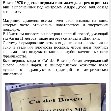
Bosco.
1976 год стал первым винтажем для трех игристых
вин
, выполненных под контролем Андре Дубоа: brut, dosage
zero и rose.
Маурицио Дзанелла всегда имел свои взгляды на вино,
которые часто отличались новаторством и творческим
подходом.
В 18-летнем возрасте он построил первый погреб, уходящий
вглубь на 11 метров, такие погреба он видел в Шампани.
Систему формирование лозы в виде перголы он заменил на
гуйо и увеличил плотность посадки, чтобы лозы тянулись
корнями вниз, получая питания из глубин каменистых почв
Франчакорты.
Был период, когда в Ca’ del Bosco работал американский
энолог Брайн Ларки, и винодельческое хозяйство взяло
лучшее от французских традиций и американских
инноваций.