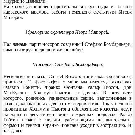
Маурицио Дзанелли.
На холме установлена оригинальная скульптура из белого
каррарского мрамора работы немецкого скульптура Игоря
Миторай.
Мраморная скульптура Игоря Миторай.
Над чанами парит носорог, созданный Стефано Бомбардьери,
символизируя энергию и жизнелюбие.
"Носорог" Стефано Бомбардьери.
Несколько лет назад Ca’ del Bosco организовал фотопроект,
пригласив 11 фотографов с мировым именем, таких как
Флавио Бонетти, Франко Фонтана, Ральф Гибсон, Дон
МакКуллин, Хэльмут Ньютон и другие. В результате
которого, родились удивительные серии, выполненные в
разных, характерных для фотомастеров стиле. Так у вечного
проказника Хэльмута Ньютона обнаженные красотки лезут
на чаны и дегустирует вино в мрачных подвалах. Ральф
Гибсон играет с людьми, работающими на винодельни,
формой и тенями. Франко Фонтана уходит в абстракцию. И
так далее.