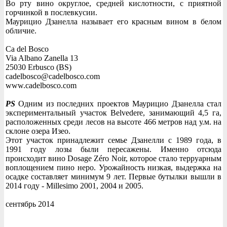
Во рту вино округлое, средней кислотности, с приятной
горчинкой в послевкусии.
Маурицио Дзанелла называет его красным вином в белом
обличие.
Ca del Bosco
Via Albano Zanella 13
25030 Erbusco (BS)
cadelbosco@cadelbosco.com
www.cadelbosco.com
PS
Одним из последних проектов Маурицио Дзанелла стал
экспериментальный участок Belvedere, занимающий 4,5 га,
расположенных среди лесов на высоте 466 метров над у.м. на
склоне озера Изео.
Этот участок принадлежит семье Дзанелли с 1989 года, в
1991 году лозы были пересажены. Именно отсюда
происходит вино Dosage Zéro Noir, которое стало терруарным
воплощением пино неро. Урожайность низкая, выдержка на
осадке составляет минимум 9 лет. Первые бутылки вышли в
2014 году - Millesimo 2001, 2004 и 2005.
сентябрь 2014