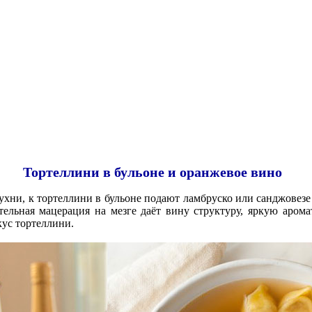
Тортеллини в бульоне и оранжевое вино
ухни, к тортеллини в бульоне подают ламбруско или санджовезе
ельная мацерация на мезге даёт вину структуру, яркую арома
кус тортеллини.