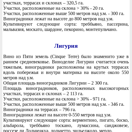
участках, террасах и склонах – 320,5 га.
Участки, расположенные на склона > 30% - 20 га.
Участки, расположенные выше 500 метров над у.м. - 300 га.
Виноградники лежат на высоте до 800 метров над у.м.
Культивируют следующие сорта: треббьяно, пассерина,
мальвазия, москато, шардоне, пекорино, монтепульчано.
Лигурия
Вино из Пяти земель (Cinque Terre) было знаменито уже в
раннем средневековье. Виноделие Лигурии считается очень
тяжелым, виноградники расположены на крутых террасах
вдоль побережья и внутри материка на высоте около 550
метров над у.м.
Общая площадь виноградников Лигурии – 2 300 га.
Площадь виноградников, расположенных высокогорных
участках, террасах и склонах – 2 113 га.
Участки, расположенные на склона > 30% - 971 га.
Участки, расположенные выше 500 метров над у.м. - 346 га.
Виноградники на террасах – 796 га.
Виноградники лежат на высоте 0-550 метров над у.м.
Культивируют следующие сорта: верментино, пигато, боско,
альбарола, треббьяно тоскано, лумассина, санджовезе,
россезе ди Дольчеакуа, дольчетто, чильеджоло, мерло.