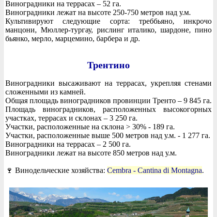
Виноградники на террасах – 52 га.
Виноградники лежат на высоте 250-750 метров над у.м.
Культивируют следующие сорта: треббьяно, инкрочо
манцони, Мюллер-тургау, рислинг италико, шардоне, пино
бьянко, мерло, марцемино, барбера и др.
Трентино
Виноградники высаживают на террасах, укрепляя стенами
сложенными из камней.
Общая площадь виноградников провинции Тренто – 9 845 га.
Площадь виноградников, расположенных высокогорных
участках, террасах и склонах – 3 250 га.
Участки, расположенные на склона > 30% - 189 га.
Участки, расположенные выше 500 метров над у.м. - 1 277 га.
Виноградники на террасах – 2 500 га.
Виноградники лежат на высоте 850 метров над у.м.
🍷 Винодельческие хозяйства:
Cembra - Cantina di Montagna
.