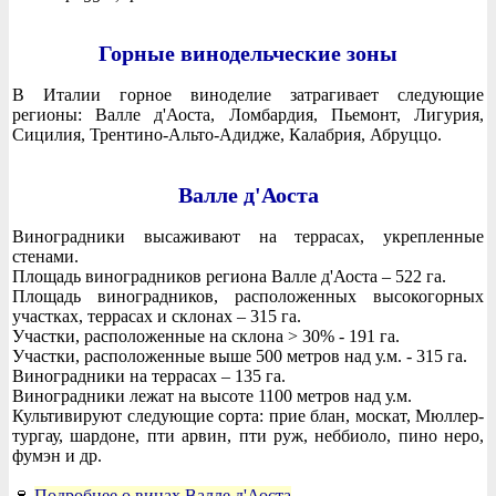
Горные винодельческие зоны
В Италии горное виноделие затрагивает следующие
регионы: Валле д'Аоста, Ломбардия, Пьемонт, Лигурия,
Сицилия, Трентино-Альто-Адидже, Калабрия, Абруццо.
Валле д'Аоста
Виноградники высаживают на террасах, укрепленные
стенами.
Площадь виноградников региона Валле д'Аоста – 522 га.
Площадь виноградников, расположенных высокогорных
участках, террасах и склонах – 315 га.
Участки, расположенные на склона > 30% - 191 га.
Участки, расположенные выше 500 метров над у.м. - 315 га.
Виноградники на террасах – 135 га.
Виноградники лежат на высоте 1100 метров над у.м.
Культивируют следующие сорта: прие блан, москат, Мюллер-
тургау, шардоне, пти арвин, пти руж, неббиоло, пино неро,
фумэн и др.
🍷
Подробнее о винах Валле д'Аоста