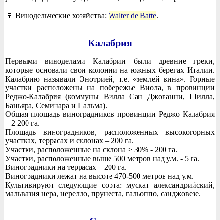
🍷 Винодельческие хозяйства:
Walter de Batte
.
Калабрия
Первыми виноделами Калабрии были древние греки,
которые основали свои колонии на южных берегах Италии.
Калабрию называли Энотрией, т.е. «землей вина». Горные
участки расположены на побережье Виола, в провинции
Реджо-Калабрия (коммуны Вилла Сан Джованни, Шилла,
Баньяра, Семинара и Пальма).
Общая площадь виноградников провинции Реджо Калабрия
– 2 200 га.
Площадь виноградников, расположенных высокогорных
участках, террасах и склонах – 200 га.
Участки, расположенные на склона > 30% - 200 га.
Участки, расположенные выше 500 метров над у.м. - 5 га.
Виноградники на террасах – 200 га.
Виноградники лежат на высоте 470-500 метров над у.м.
Культивируют следующие сорта: мускат александрийский,
мальвазия нера, нерелло, прунеста, гальоппо, санджовезе.