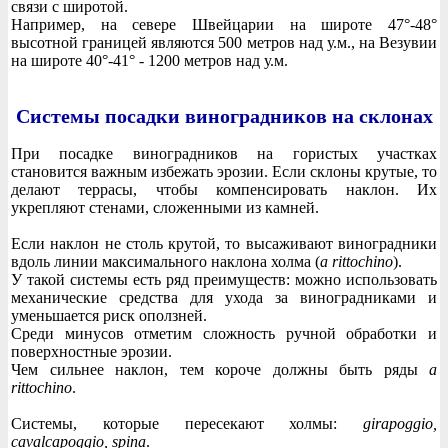
связи с широтой.
Например, на севере Швейцарии на широте 47°-48°
высотной границей являются 500 метров над у.м., на Везувии
на широте 40°-41° - 1200 метров над у.м.
Системы посадки виноградников на склонах
При посадке виноградников на гористых участках
становится важным избежать эрозии. Если склоны крутые, то
делают террасы, чтобы компенсировать наклон. Их
укрепляют стенами, сложенными из камней.
Если наклон не столь крутой, то высаживают виноградники
вдоль линии максимального наклона холма (
a rittochino
).
У такой системы есть ряд преимуществ: можно использовать
механические средства для ухода за виноградниками и
уменьшается риск оползней.
Среди минусов отметим сложность ручной обработки и
поверхностные эрозии.
Чем сильнее наклон, тем короче должны быть ряды
a
rittochino
.
Системы, которые пересекают холмы:
girapoggio,
cavalcapoggio, spina
.