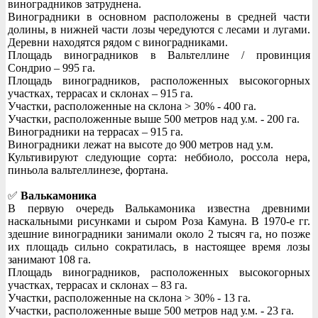
виноградников затруднена.
Виноградники в основном расположены в средней части
долины, в нижней части лозы чередуются с лесами и лугами.
Деревни находятся рядом с виноградниками.
Площадь виноградников в Вальтеллине / провинция
Сондрио – 995 га.
Площадь виноградников, расположенных высокогорных
участках, террасах и склонах – 915 га.
Участки, расположенные на склона > 30% - 400 га.
Участки, расположенные выше 500 метров над у.м. - 200 га.
Виноградники на террасах – 915 га.
Виноградники лежат на высоте до 900 метров над у.м.
Культивируют следующие сорта: неббиоло, россола нера,
пиньола вальтеллинезе, фортана.
✅
Валькамоника
В первую очередь Валькамоника известна древними
наскальными рисунками и сыром Роза Камуна. В 1970-е гг.
здешние виноградники занимали около 2 тысяч га, но позже
их площадь сильно сократилась, в настоящее время лозы
занимают 108 га.
Площадь виноградников, расположенных высокогорных
участках, террасах и склонах – 83 га.
Участки, расположенные на склона > 30% - 13 га.
Участки, расположенные выше 500 метров над у.м. - 23 га.