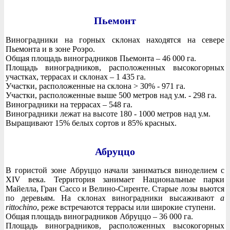
Пьемонт
Виноградники на горных склонах находятся на севере
Пьемонта и в зоне Роэро.
Общая площадь виноградников Пьемонта – 46 000 га.
Площадь виноградников, расположенных высокогорных
участках, террасах и склонах – 1 435 га.
Участки, расположенные на склона > 30% - 971 га.
Участки, расположенные выше 500 метров над у.м. - 298 га.
Виноградники на террасах – 548 га.
Виноградники лежат на высоте 180 - 1000 метров над у.м.
Выращивают 15% белых сортов и 85% красных.
Абруццо
В гористой зоне Абруццо начали заниматься виноделием с
XIV века. Территория занимает Национальные парки
Майелла, Гран Сассо и Велино-Сиренте. Старые лозы вьются
по деревьям. На склонах виноградники высаживают
a
rittochino
, реже встречаются террасы или широкие ступени.
Общая площадь виноградников Абруццо – 36 000 га.
Площадь виноградников, расположенных высокогорных