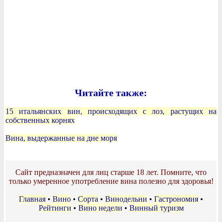
Читайте также:
15 итальянских вин, происходящих с лоз, растущих на
собственных корнях
Вина, выдержанные на дне моря
Сайт предназначен для лиц старше 18 лет. Помните, что
только умеренное употребление вина полезно для здоровья!
Главная
•
Вино
•
Сорта
•
Винодельни
•
Гастрономия
•
Рейтинги
•
Вино недели
•
Винный туризм