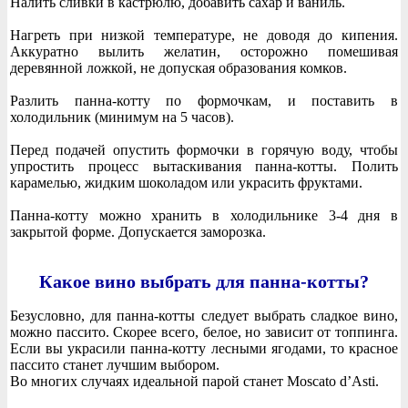
Налить сливки в кастрюлю, добавить сахар и ваниль.
Нагреть при низкой температуре, не доводя до кипения.
Аккуратно вылить желатин, осторожно помешивая
деревянной ложкой, не допуская образования комков.
Разлить панна-котту по формочкам, и поставить в
холодильник (минимум на 5 часов).
Перед подачей опустить формочки в горячую воду, чтобы
упростить процесс вытаскивания панна-котты. Полить
карамелью, жидким шоколадом или украсить фруктами.
Панна-котту можно хранить в холодильнике 3-4 дня в
закрытой форме. Допускается заморозка.
Какое вино выбрать для панна-котты?
Безусловно, для панна-котты следует выбрать сладкое вино,
можно пассито. Скорее всего, белое, но зависит от топпинга.
Если вы украсили панна-котту лесными ягодами, то красное
пассито станет лучшим выбором.
Во многих случаях идеальной парой станет Moscato d’Asti.