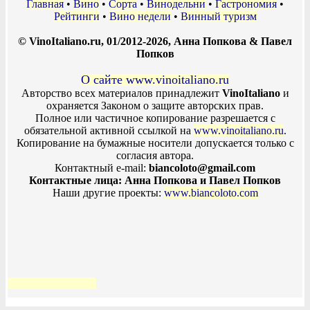
Главная
•
Вино
•
Сорта
•
Винодельни
•
Гастрономия
•
Рейтинги
•
Вино недели
•
Винный туризм
© VinoItaliano.ru, 01/2012-2026, Анна Попкова & Павел
Попков
О сайте www.vinoitaliano.ru
Авторство всех материалов принадлежит
VinoItaliano
и
охраняется Законом о защите авторских прав.
Полное или частичное копирование разрешается с
обязательной активной ссылкой на
www.vinoitaliano.ru
.
Копирование на бумажные носители допускается только с
согласия автора.
Контактный e-mail:
biancoloto@gmail.com
Контактные лица: Анна Попкова и Павел Попков
Наши другие проекты:
www.biancoloto.com