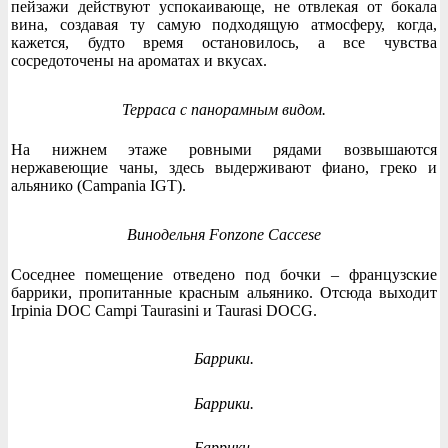
пейзажи действуют успокаивающе, не отвлекая от бокала
вина, создавая ту самую подходящую атмосферу, когда,
кажется, будто время остановилось, а все чувства
сосредоточены на ароматах и вкусах.
Терраса с панорамным видом.
На нижнем этаже ровными рядами возвышаются
нержавеющие чаны, здесь выдерживают фиано, греко и
альянико (Campania IGT).
Винодельня Fonzone Caccese
Соседнее помещение отведено под бочки – французские
баррики, пропитанные красным альянико. Отсюда выходит
Irpinia DOC Campi Taurasini и Taurasi DOCG.
Баррики.
Баррики.
Баррики.