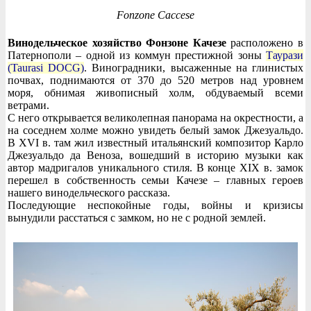
Fonzone Caccese
Винодельческое хозяйство Фонзоне Качезе
расположено в
Патернополи – одной из коммун престижной зоны
Таурази
(Taurasi DOCG)
. Виноградники, высаженные на глинистых
почвах, поднимаются от 370 до 520 метров над уровнем
моря, обнимая живописный холм, обдуваемый всеми
ветрами.
С него открывается великолепная панорама на окрестности, а
на соседнем холме можно увидеть белый замок Джезуальдо.
В XVI в. там жил известный итальянский композитор Карло
Джезуальдо да Веноза, вошедший в историю музыки как
автор мадригалов уникального стиля. В конце XIX в. замок
перешел в собственность семьи Качезе – главных героев
нашего винодельческого рассказа.
Последующие неспокойные годы, войны и кризисы
вынудили расстаться с замком, но не с родной землей.