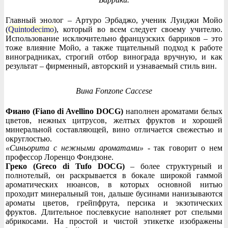
Главный энолог – Артуро Эрбаджо, ученик Луиджи Мойо
(
Quintodecimo
), который во всем следует своему учителю.
Использование исключительно французских барриков – это
тоже влияние Мойо, а также тщательный подход к работе
виноградниках, строгий отбор винограда вручную, и как
результат – фирменный, авторский и узнаваемый стиль вин.
Вина Fonzone Caccese
Фиано (Fiano di Avellino DOCG)
наполнен ароматами белых
цветов, нежных цитрусов, желтых фруктов и хорошей
минеральной составляющей, вино отличается свежестью и
округлостью.
«Синьорита с нежными ароматами»
- так говорит о нем
профессор Лоренцо Фондзоне.
Греко (Greco di Tufo DOCG)
– более структурный и
полнотелый, он раскрывается в бокале широкой гаммой
ароматических нюансов, в которых основной нитью
проходит минеральный тон, дальше бусинами нанизываются
ароматы цветов, грейпфрута, персика и экзотических
фруктов. Длительное послевкусие наполняет рот спелыми
абрикосами. На простой и чистой этикетке изображены