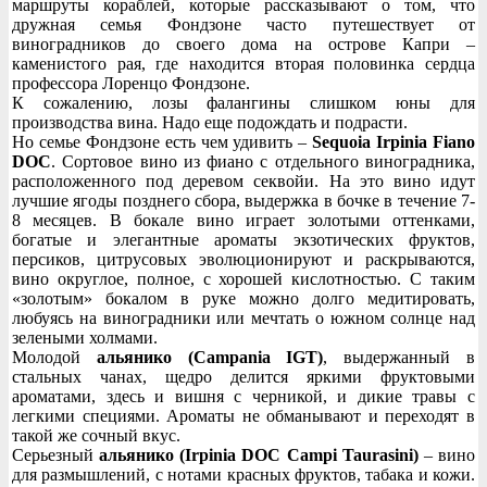
маршруты кораблей, которые рассказывают о том, что
дружная семья Фондзоне часто путешествует от
виноградников до своего дома на острове Капри –
каменистого рая, где находится вторая половинка сердца
профессора Лоренцо Фондзоне.
К сожалению, лозы фалангины слишком юны для
производства вина. Надо еще подождать и подрасти.
Но семье Фондзоне есть чем удивить –
Sequoia Irpinia Fiano
DOC
. Сортовое вино из фиано с отдельного виноградника,
расположенного под деревом секвойи. На это вино идут
лучшие ягоды позднего сбора, выдержка в бочке в течение 7-
8 месяцев. В бокале вино играет золотыми оттенками,
богатые и элегантные ароматы экзотических фруктов,
персиков, цитрусовых эволюционируют и раскрываются,
вино округлое, полное, с хорошей кислотностью. С таким
«золотым» бокалом в руке можно долго медитировать,
любуясь на виноградники или мечтать о южном солнце над
зелеными холмами.
Молодой
альянико (Campania IGT)
, выдержанный в
стальных чанах, щедро делится яркими фруктовыми
ароматами, здесь и вишня с черникой, и дикие травы с
легкими специями. Ароматы не обманывают и переходят в
такой же сочный вкус.
Серьезный
альянико (Irpinia DOC Campi Taurasini)
– вино
для размышлений, с нотами красных фруктов, табака и кожи.