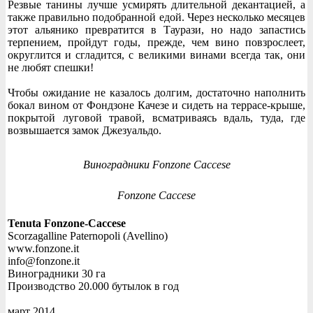
Резвые танины лучше усмирять длительной декантацией, а
также правильно подобранной едой. Через несколько месяцев
этот альянико превратится в Таурази, но надо запастись
терпением, пройдут годы, прежде, чем вино повзрослеет,
округлится и сгладится, с великими винами всегда так, они
не любят спешки!
Чтобы ожидание не казалось долгим, достаточно наполнить
бокал вином от Фондзоне Качезе и сидеть на террасе-крыше,
покрытой луговой травой, всматриваясь вдаль, туда, где
возвышается замок Джезуальдо.
Виноградники Fonzone Caccese
Fonzone Caccese
Tenuta Fonzone-Caccese
Scorzagalline Paternopoli (Avellino)
www.fonzone.it
info@fonzone.it
Виноградники 30 га
Производство 20.000 бутылок в год
март 2014