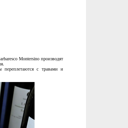
rbaresco Montersino производят
я.
ы переплетаются с травами и