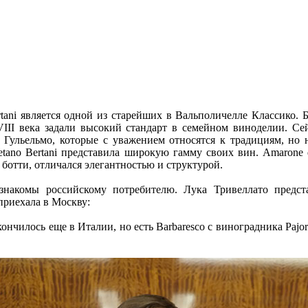
ertani является одной из старейших в Вальполичелле Классико. 
III века задали высокий стандарт в семейном виноделии. Се
 Гульельмо, которые с уважением относятся к традициям, но
etano Bertani представила широкую гамму своих вин. Amarone de
ботти, отличался элегантностью и структурой.
 знакомы российскому потребителю. Лука Тривеллато предс
 приехала в Москву:
ончилось еще в Италии, но есть Barbaresco с виноградника Pajor