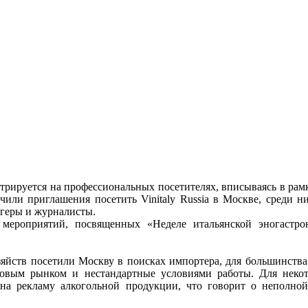
ентрируется на профессиональных посетителях, вписываясь в ра
или приглашения посетить Vinitaly Russia в Москве, среди н
огеры и журналисты.
мероприятий, посвященных «Неделе итальянской эногастро
зяйств посетили Москву в поисках импортера, для большинства
овым рынком и нестандартные условиями работы. Для некот
на рекламу алкогольной продукции, что говорит о неполной