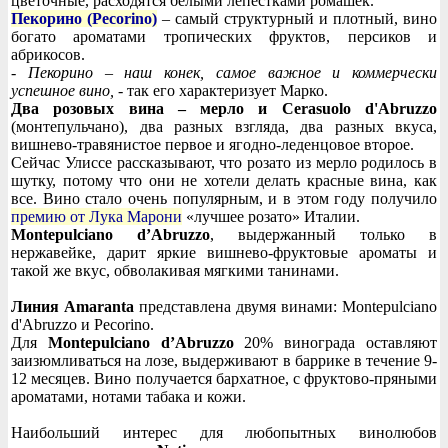
цветочные, расходятся белыми лепестками ромашек.
Пекорино (Pecorino)
– самый структурный и плотный, вино
богато ароматами тропических фруктов, персиков и
абрикосов.
- Пекорино – наш конек, самое важное и коммерчески
успешное вино,
- так его характеризует Марко.
Два розовых вина – мерло и Cerasuolo d'Abruzzo
(монтепульчано), два разных взгляда, два разных вкуса,
вишнево-травянистое первое и ягодно-леденцовое второе.
Сейчас Улиссе рассказывают, что розато из мерло родилось в
шутку, потому что они не хотели делать красные вина, как
все. Вино стало очень популярным, и в этом году получило
премию от Лука Марони
«лучшее розато» Италии.
Montepulciano d’Abruzzo
, выдержанный только в
нержавейке, дарит яркие вишнево-фруктовые ароматы и
такой же вкус, обволакивая мягкими танинами.
Линия Amaranta
представлена двумя винами: Montepulciano
d'Abruzzo и Pecorino.
Для
Montepulciano d’Abruzzo
20% винограда оставляют
заизюмливаться на лозе, выдерживают в баррике в течение 9-
12 месяцев. Вино получается бархатное, с фруктово-пряными
ароматами, нотами табака и кожи.
Наибольший интерес для любопытных винолюбов