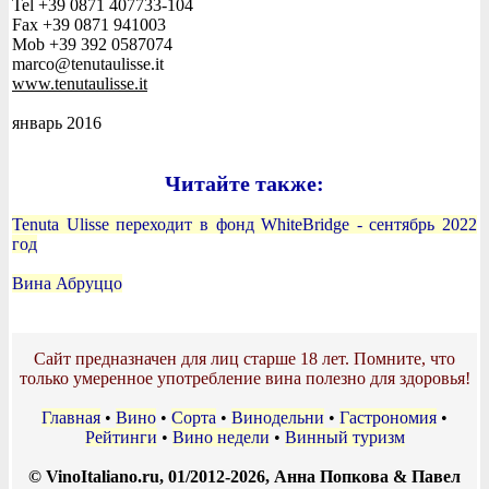
Tel +39 0871 407733-104
Fax +39 0871 941003
Mob +39 392 0587074
marco@tenutaulisse.it
www.tenutaulisse.it
январь 2016
Читайте также:
Tenuta Ulisse переходит в фонд WhiteBridge - сентябрь 2022
год
Вина Абруццо
Сайт предназначен для лиц старше 18 лет. Помните, что
только умеренное употребление вина полезно для здоровья!
Главная
•
Вино
•
Сорта
•
Винодельни
•
Гастрономия
•
Рейтинги
•
Вино недели
•
Винный туризм
© VinoItaliano.ru, 01/2012-2026, Анна Попкова & Павел