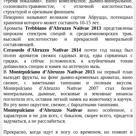
«тремя бокалами». Вино комплексное, дымно-минеральное,
солоновато-травянистое, с отличной кислотностью,
структурой и ореховым финишем.
Пекорино называют великим сортом Абруццо, потенциал
хранения которого может составить 10-15 лет.
Ароматы
Trebbiano d’Abruzzo Nativae 2013
представлены
широким спектром специй и средиземноморских трав,
высокой кислотностью и прекрасной минеральной
составляющей.
Cerasuolo d'Abruzzo Nativae 2014
почти год назад был
полон ароматов свежих садовых ягод, едва сорванных с
грядки, а сейчас усложнился, к клубничным тонам
добавились специи и намек на аптечную мазь.
В
Montepulciano d’Abruzzo Nativae 2013
на первый план
выходят фрукты, на фоне дымно-кремневых ароматах, вино
свежее, с заметными танинами и полным вкусом.
Montepulciano d’Abruzzo Nativae 2007 стал более
минеральным, дымные, восковые и земляные нюансы
поглотили его, оставив легкий намек на животинку и каучук.
Во рту вино округлое, свежее, с бархатными танинами.
Montepulciano d’Abruzzo Nativae
вино особенное, с
характером и не для всех, с бокалом, скорее всего, придется
задуматься, а не расслабиться.
Прекрасно, когда идут в ногу со временем, но помнят и