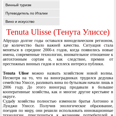
Винный туризм
Путеводитель по Италии
Вино и искусство
Tenuta Ulisse (Тенута Улиссе)
Абруццо долгие годы оставался винодельческим регионом,
где количество было важней качества. Ситуация стала
меняться в середине 2000-х годов, когда появились новые
имена, современные технологии, внимательное отношение к
автохтонным сортам и, как следствие, премии от
престижных винных гидов и всплеск интереса публики.
Tenuta Ulisse
можно назвать хозяйством новой волны.
Несмотря на то, что на виноградниках трудился дедушка
семейства Улиссе, разливать вина по бутылкам начали лишь в
2006 году. До этого виноград продавали в большие
кооперативные хозяйства, как и многие другие крестьяне в
округе.
Судьбу хозяйства полностью изменили братья Антонио и
Луиджи Улиссе. Получив энологическое образование,
поездив по миру, они решили использовать инновационные
технологии, прислушаться к желаниям потребителей и