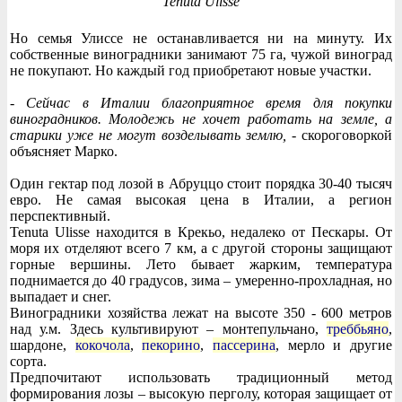
Tenuta Ulisse
Но семья Улиссе не останавливается ни на минуту. Их
собственные виноградники занимают 75 га, чужой виноград
не покупают. Но каждый год приобретают новые участки.
- Сейчас в Италии благоприятное время для покупки
виноградников. Молодежь не хочет работать на земле, а
старики уже не могут возделывать землю,
- скороговоркой
объясняет Марко.
Один гектар под лозой в Абруццо стоит порядка 30-40 тысяч
евро. Не самая высокая цена в Италии, а регион
перспективный.
Tenuta Ulisse находится в Крекьо, недалеко от Пескары. От
моря их отделяют всего 7 км, а с другой стороны защищают
горные вершины. Лето бывает жарким, температура
поднимается до 40 градусов, зима – умеренно-прохладная, но
выпадает и снег.
Виноградники хозяйства лежат на высоте 350 - 600 метров
над у.м. Здесь культивируют – монтепульчано,
треббьяно
,
шардоне,
кокочола
,
пекорино
,
пассерина
, мерло и другие
сорта.
Предпочитают использовать традиционный метод
формирования лозы – высокую перголу, которая защищает от