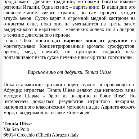
продолжают древние традиции, которыми богаты южные
регионы Италии. Одна из них –
варить вино
. В наши дни это
словосочетание звучит странно, но сам процесс уходит
вглубь веков. Сусло варят в огромной медной кастрюле на
открытом огне, пока оно не уменьшится на треть, затем
выдерживают в карателях – маленьких бочках по 35 литров,
в течение длительного периода.
Tenuta Ulisse производит
вареное вино от дедушки
из
монтепульчано. Концентрированные ароматы сухофруктов,
орехов, меда, свежий, не приторно сладкий вкус
подталкивают взять сухое печенье или сыр типа горгонзолы.
Вареное вино от дедушки. Tenuta Ulisse
Пока итальянские критики спорят, нужно ли производить в
Абруццо игристые, Tenuta Ulisse делают два неплохих вина
методом Шарма – брют из пекорино и брют Rose'. Но
интересней дождаться результатов игристого пекорина,
выполненного классическим методом на дне Адриатического
моря, с выдержкой на осадке 36 месяцев.
Tenuta Ulisse
Via San Polo
66014 Crecchio (Chieti) Abruzzo Italy