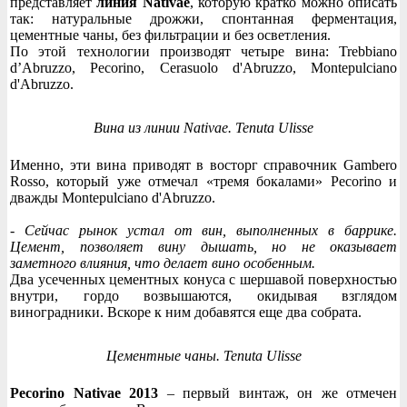
представляет
линия Nativae
, которую кратко можно описать
так: натуральные дрожжи, спонтанная ферментация,
цементные чаны, без фильтрации и без осветления.
По этой технологии производят четыре вина: Trebbiano
d’Abruzzo, Pecorino, Cerasuolo d'Abruzzo, Montepulciano
d'Abruzzo.
Вина из линии Nativae. Tenuta Ulisse
Именно, эти вина приводят в восторг справочник Gambero
Rosso, который уже отмечал «тремя бокалами» Pecorino и
дважды Montepulciano d'Abruzzo.
- Сейчас рынок устал от вин, выполненных в баррике.
Цемент, позволяет вину дышать, но не оказывает
заметного влияния, что делает вино особенным.
Два усеченных цементных конуса с шершавой поверхностью
внутри, гордо возвышаются, окидывая взглядом
виноградники. Вскоре к ним добавятся еще два собрата.
Цементные чаны. Tenuta Ulisse
Pecorino Nativae 2013
– первый винтаж, он же отмечен