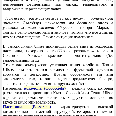
длительная ферментация при низких температурах и
выдержка в нержавеющих чанах.
- Нам всегда нравились свежие вина, с яркими, тропическими
аромата. Благодаря технологии мы достигли этого в
условиях жаркого климата Абруццо,
- говорит Марко, -
сначала было сложно найти энолога, потому что все думали,
что мы сумасшедшие. Сейчас ситуация изменилась.
В рамках линии Ulisse производят белые вина из кокочолы,
пассерины, пекорино и треббьяно, розовые – мерло и
Cerasuolo d'Abruzzo, красное – монтепульчано (без
замораживания ягод).
Это самая коммерчески успешная линия хозяйства Tenuta
Ulisse, она отличается свежестью, фруктовой яркостью
ароматов и легкостью. Другая особенность эта вин
заключается в том, что они выходят в продажу очень быстро,
значительно раньше, чем вина других хозяйств.
Интересна
кокочола (Cococciola)
– редкий сорт, который
растет только в провинции Кьети. Cococciola от Tenuta Ulisse
взрывается ароматами экзотических фруктов, оставляет во
вкусе свежую минеральность.
Пассерина (Passerina)
характеризуется высокой
кислотностью и заметной структурой, ее ароматы нежно-