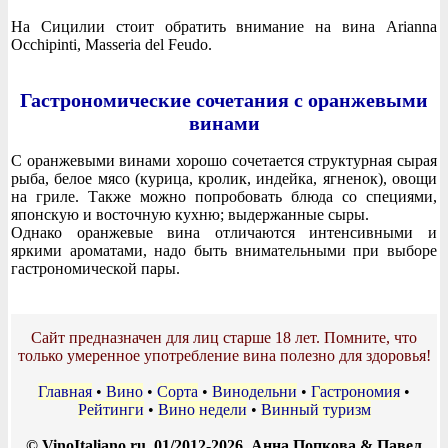
На Сицилии стоит обратить внимание на вина Arianna
Occhipinti, Masseria del Feudo.
Гастрономические сочетания с оранжевыми
винами
С оранжевыми винами хорошо сочетается структурная сырая
рыба, белое мясо (курица, кролик, индейка, ягненок), овощи
на гриле. Также можно попробовать блюда со специями,
японскую и восточную кухню; выдержанные сыры.
Однако оранжевые вина отличаются интенсивными и
яркими ароматами, надо быть внимательными при выборе
гастрономической пары.
Сайт предназначен для лиц старше 18 лет. Помните, что
только умеренное употребление вина полезно для здоровья!
Главная
•
Вино
•
Сорта
•
Винодельни
•
Гастрономия
•
Рейтинги
•
Вино недели
•
Винный туризм
© VinoItaliano.ru, 01/2012-2026, Анна Попкова & Павел