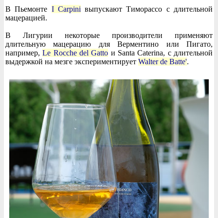
В Пьемонте
I Carpini
выпускают Тиморассо с длительной
мацерацией.
В Лигурии некоторые производители применяют
длительную мацерацию для Верментино или Пигато,
например,
Le Rocche del Gatto
и Santa Caterina, с длительной
выдержкой на мезге экспериментирует
Walter de Batte'
.