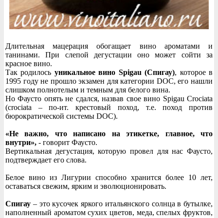
Длительная мацерация обогащает вино ароматами и
танинами. При слепой дегустации оно может сойти за
красное вино.
Так родилось
уникальное вино Spigau (Спигау)
, которое в
1995 году не прошло экзамен для категории DOC, его нашли
слишком полнотелым и темным для белого вина.
Но Фаусто опять не сдался, назвав свое вино Spigau Crociata
(crociata – по-ит. крестовый поход, т.е. поход против
бюрократической системы DOC).
«Не важно, что написано на этикетке, главное, что
внутри»,
- говорит Фаусто.
Вертикальная дегустация, которую провел для нас Фаусто,
подтверждает его слова.
Белое вино из Лигурии способно хранится более 10 лет,
оставаться свежим, ярким и эволюционировать.
Спигау
– это кусочек яркого итальянского солнца в бутылке,
наполненный ароматом сухих цветов, меда, спелых фруктов,