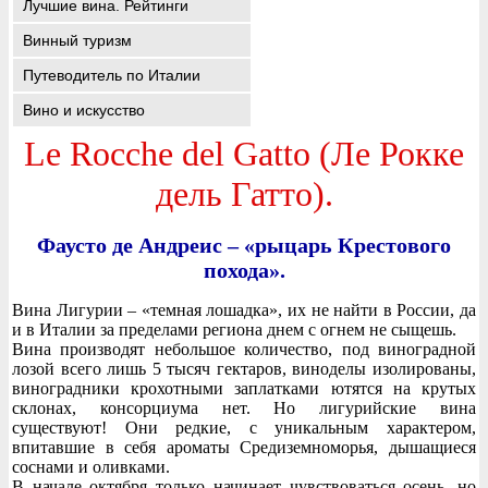
Лучшие вина. Рейтинги
Винный туризм
Путеводитель по Италии
Вино и искусство
Le Rocche del Gatto (Ле Рокке
дель Гатто).
Фаусто де Андреис – «рыцарь Крестового
похода».
Вина Лигурии – «темная лошадка», их не найти в России, да
и в Италии за пределами региона днем с огнем не сыщешь.
Вина производят небольшое количество, под виноградной
лозой всего лишь 5 тысяч гектаров, виноделы изолированы,
виноградники крохотными заплатками ютятся на крутых
склонах, консорциума нет. Но лигурийские вина
существуют! Они редкие, с уникальным характером,
впитавшие в себя ароматы Средиземноморья, дышащиеся
соснами и оливками.
В начале октября только начинает чувствоваться осень, но