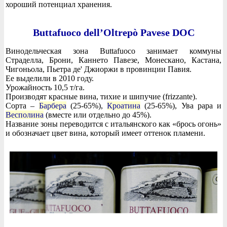
хороший потенциал хранения.
Buttafuoco dell’Oltrepò Pavese DOC
Винодельческая зона Buttafuoco занимает коммуны
Страделла, Брони, Каннето Павезе, Монескано, Кастана,
Чигоньола, Пьетра де' Джиоржи в провинции Павия.
Ее выделили в 2010 году.
Урожайность 10,5 т/га.
Производят красные вина, тихие и шипучие (frizzante).
Сорта –
Барбера
(25-65%),
Кроатина
(25-65%), Ува рара и
Весполина
(вместе или отдельно до 45%).
Название зоны переводится с итальянского как «брось огонь»
и обозначает цвет вина, который имеет оттенок пламени.