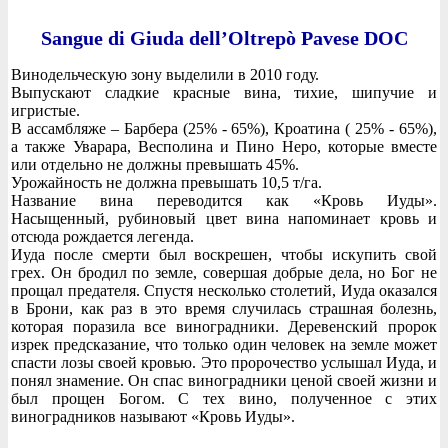
Sangue di Giuda dell’Oltrepò Pavese DOC
Винодельческую зону выделили в 2010 году.
Выпускают сладкие красные вина, тихие, шипучие и
игристые.
В ассамбляже – Барбера (25% - 65%), Кроатина ( 25% - 65%),
а также Уварара, Весполина и Пино Неро, которые вместе
или отдельно не должны превышать 45%.
Урожайность не должна превышать 10,5 т/га.
Название вина переводится как «Кровь Иуды».
Насыщенный, рубиновый цвет вина напоминает кровь и
отсюда рождается легенда.
Иуда после смерти был воскрешен, чтобы искупить свой
грех. Он бродил по земле, совершая добрые дела, но Бог не
прощал предателя. Спустя несколько столетий, Иуда оказался
в Брони, как раз в это время случилась страшная болезнь,
которая поразила все виноградники. Деревенский пророк
изрек предсказание, что только один человек на земле может
спасти лозы своей кровью. Это пророчество услышал Иуда, и
понял знамение. Он спас виноградники ценой своей жизни и
был прощен Богом. С тех вино, полученное с этих
виноградников называют «Кровь Иуды».