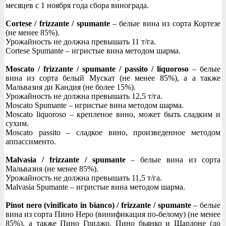
месяцев с 1 ноября года сбора винограда.
Cortese / frizzante / spumante
– белые вина из сорта Кортезе
(не менее 85%).
Урожайность не должна превышать 11 т/га.
Cortese Spumante – игристые вина методом шарма.
Moscato / frizzante / spumante / passito / liquoroso
– белые
вина из сорта белый Мускат (не менее 85%), а а также
Мальвазия ди Кандия (не более 15%).
Урожайность не должна превышать 12,5 т/га.
Moscato Spumante – игристые вина методом шарма.
Moscato liquoroso – крепленое вино, может быть сладким и
сухим.
Moscato passito – сладкое вино, произведенное методом
аппассименто.
Malvasia / frizzante / spumante
– белые вина из сорта
Мальвазия (не менее 85%).
Урожайность не должна превышать 11,5 т/га.
Malvasia Spumante – игристые вина методом шарма.
Pinot nero (vinificato in bianco) / frizzante / spumante
– белые
вина из сорта Пино Неро (винификация по-белому) (не менее
85%), а также Пино Гриджо, Пино бьянко и Шардоне (до