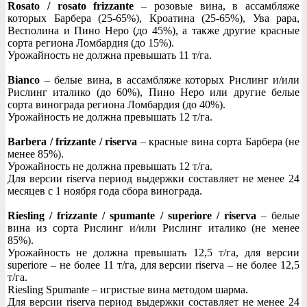
Rosato / rosato frizzante
– розовые вина, в ассамбляже
которых Барбера (25-65%), Кроатина (25-65%), Ува рара,
Весполина и Пино Неро (до 45%), а также другие красные
сорта региона Ломбардия (до 15%).
Урожайность не должна превышать 11 т/га.
Bianco
– белые вина, в ассамбляже которых Рислинг и/или
Рислинг италико (до 60%), Пино Неро или другие белые
сорта винограда региона Ломбардия (до 40%).
Урожайность не должна превышать 12 т/га.
Barbera / frizzante / riserva
– красные вина сорта Барбера (не
менее 85%).
Урожайность не должна превышать 12 т/га.
Для версии riserva период выдержки составляет не менее 24
месяцев с 1 ноября года сбора винограда.
Riesling / frizzante / spumante / superiore / riserva
– белые
вина из сорта Рислинг и/или Рислинг италико (не менее
85%).
Урожайность не должна превышать 12,5 т/га, для версии
superiore – не более 11 т/га, для версии riserva – не более 12,5
т/га.
Riesling Spumante – игристые вина методом шарма.
Для версии riserva период выдержки составляет не менее 24