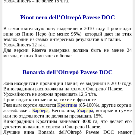
Урожайность – не более 15 т/га.
Pinot nero dell’Oltrepò Pavese DOC
В самостоятельную зону выделили в 2010 году. Производят
вина из Пино Неро (не менее 95%), который дает на этих
землях один из самых интересных результатов в Италии.
Урожайность 12 т/га.
Для версии Riserva выдержка должна быть не менее 24
месяца, из них 6 месяцев в бочке.
Bonarda dell’Oltrepò Pavese DOC
Зона находится в провинции Павия, ее выделили в 2010 году.
Виноградники расположены на холмах Ольтрепо' Павезе.
Урожайность не должна превышать 12,5 т/га.
Производят красные вина, тихие и фризанте.
Главным сортом является
Кроатина
(85-100%), другие сорта в
ассамбляже -
Барбера
, Весполина,
Уварара
, которые в сумме
или по отдельности не должны превышать 15%.
Виноградники Кроатины занимают 3000 га, что делает его
достаточно важным сортом в Ольтрепо Павезе.
Лучшие вина Bonarda dell’Oltrepò Pavese DOC имеют