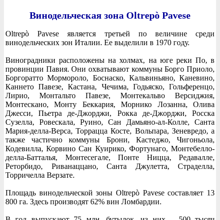
Винодельческая зона Oltrepò Pavese
Oltrepò Pavese является третьей по величине среди
винодельческих зон Италии. Ее выделили в 1970 году.
Виноградники расположены на холмах, на юге реки По, в
провинции Павия. Они охватывают коммуны Борго Приоло,
Боргоратто Мормороло, Боснаско, Кальвиньяно, Каневино,
Каннето Павезе, Кастана, Чечима, Годьяско, Гольференцо,
Лирио, Монтальто Павезе, Монтекальво Версиджия,
Монтескано, Монту Беккария, Морнико Лозанна, Олива
Джесси, Пьетра де-Джорджи, Рокка де-Джорджи, Росска
Сузелла, Ровескала, Руино, Сан Дамьяно-ал-Колле, Санта
Мария-делла-Верса, Торрацца Косте, Вольпара, Зеневредо, а
также частично коммуны Брони, Кастеджо, Чигоньола,
Кодевилла, Корвино Сан Куирико, Фортунаго, Монтебелло-
делла-Батталья, Монтесегале, Понте Ницца, Редавалле,
Реторбидо, Риванаццано, Санта Джулетта, Страделла,
Торричелла Верзате.
Площадь винодельческой зоны Oltrepò Pavese составляет 13
800 га. Здесь производят 62% вин Ломбардии.
В год выпускают 75 млн. бутылок, из них – 500 тысяч