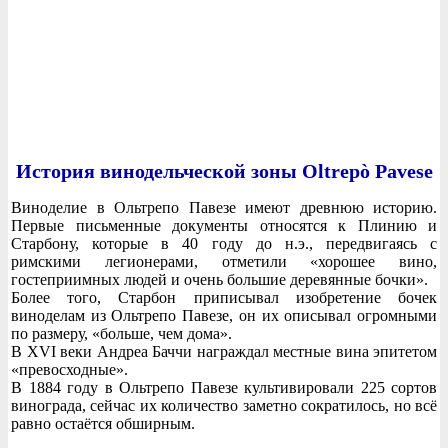
История винодельческой зоны Oltrepò Pavese
Виноделие в Ольтрепо Павезе имеют древнюю историю.
Первые письменные документы относятся к Плинию и
Старбону, которые в 40 году до н.э., передвигаясь с
римскими легионерами, отметили «хорошее вино,
гостеприимных людей и очень большие деревянные бочки».
Более того, Старбон приписывал изобретение бочек
виноделам из Ольтрепо Павезе, он их описывал огромными
по размеру, «больше, чем дома».
В XVI веки Андреа Баччи награждал местные вина эпитетом
«превосходные».
В 1884 году в Ольтрепо Павезе культивировали 225 сортов
винограда, сейчас их количество заметно сократилось, но всё
равно остаётся обширным.