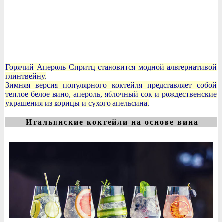
Горячий Апероль Спритц становится модной альтернативой
глинтвейну.
Зимняя версия популярного коктейля представляет собой
теплое белое вино, апероль, яблочный сок и рождественские
украшения из корицы и сухого апельсина.
Итальянские коктейли на основе вина