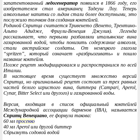
запатентованный
ледогенератор
появился в 1866 году, его
изобретателем стал американец Тадеуш Лоу. Теперь
алкогольные напитки со льдом стали более доступными, это
послужило толчком для создания коктейлей.
Родиной Спритца считается Тривенето (Венето, Трентино-
Альто Адидже, Фриули-Венеция Джулия). Легенда
рассказывает, что первыми разбавляли итальянские вина
газированной водой, чтобы понизить содержание алкоголя,
стали австрийские солдаты. От немецкого глагола
“spritzen”, который означает «разбрызгивать» и пошло
название коктейля.
Позже рецепт модифицировался и распространился по всей
Италии.
В настоящее время существует множество версий
Спритца, но оригинальный рецепт состоит из трех равных
частей белого игристого вина, биттера (Campari, Aperol,
Cynar, Bitter Select или другого) и газированной воды.
Версия, входящая в список официальный коктейлей
Международной ассоциации барменов (IBA), называется
Спритц Венециано
, ее формула такова:
60 мл
просекко
40 мл Aperol или другой биттер
Сбрызнуть содовой водой