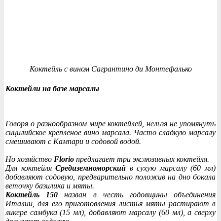
Коктейль с вином Сагрантино ди Монтефалько
Коктейли на базе марсалы
Говоря о разнообразном мире коктейлей, нельзя не упомянуть
сицилийское крепленое вино марсала. Часто сладкую марсалу
смешивают с Кампари и содовой водой.
Но хозяйство
Florio
предлагает три экслюзивных коктейля.
Для коктейля
Средиземноморский
в сухую марсалу (60 мл)
добавляют содовую, предварительно положив на дно бокала
веточку базилика и мяты.
Коктейль 150
назван в честь годовщины объединения
Италии, для его приготовления листья мяты растирают в
ликере самбука (15 мл), добавляют марсалу (60 мл), а сверху