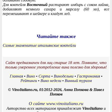
доливают содовую.
Для коктейля
Восточный
растирают имбирь с соком лайма,
добавляют немного сахара и марсалу (60 мл), все
перемешивают в шейкере и кладут лед.
Читайте также
Самые знаменитые итальянские коктейли
Сайт предназначен для лиц старше 18 лет. Помните, что
только умеренное употребление вина полезно для здоровья!
Главная
•
Вино
•
Сорта
•
Винодельни
•
Гастрономия
•
Рейтинги
•
Вино недели
•
Винный туризм
© VinoItaliano.ru, 01/2012-2026, Анна Попкова & Павел
Попков
О сайте www.vinoitaliano.ru
Авторство всех материалов принадлежит
VinoItaliano
и