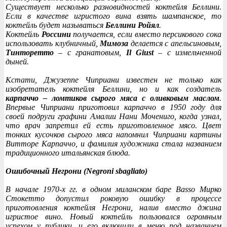
Существует несколько разновидностей коктейля Беллини.
Если в качестве игристого вина взять шампанское, то
коктейль будет называться
Беллини Ройял
.
Коктейль
Россини
получается, если вместо персикового сока
использовать клубничный,
Мимоза
делается с апельсиновым,
Тинторетто
– с гранатовым,
Il Giust
– с измельченной
дыней.
Кстати, Джузеппе Чиприани известен не только как
изобретатель коктейля Беллини, но и как создатель
карпаччо – ломтиков сырого мяса с оливковым маслом
.
Впервые Чиприани приготовил карпаччо в 1950 году для
своей подруги графини Амалии Нани Мочениго, когда узнал,
что врач запретил ей есть приготовленное мясо. Цвет
тонких кусочков сырого мяса напомнил Чиприани картины
Витторе Карпаччо, и фамилия художника стала названием
традиционного итальянская блюда.
Ошибочный Негрони (Negroni sbagliato)
В начале 1970-х гг. в одном миланском баре Basso Мирко
Стокетто допустил роковую ошибку в процессе
приготовления коктейля Негрони, налив вместо джина
игристое вино. Новый коктейль пользовался огромным
успехом у публики, и его включили в меню под названием