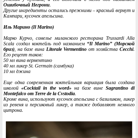
Ошибочный Негрони
.
Другие ингредиенты остались прежними – красный вермут и
Кампари, кусочек апельсина.
Иль Марино (Il Marino)
Марко Курчо, сомелье миланского ресторана Trussardi Alla
Scala создал коктейль под названием
“Il Marino” (Морской
бриз)
, на базе вина
Litorale Vermentino
от хозяйства
Cecchi
.
Его рецепт таков:
50 мл вина верментино
40 мл ликер St. Germain (самбука)
10 мл джина
Еще одна современная коктейльная вариация была создана
школой
«Cocktail in the word»
на базе вине
Sagrantino di
Montefalco от Terre de la Cvstodia
.
Кроме вина, используют кусочек апельсина с базиликом, ликер
из ревеня и персиковый ликер, а также добавляют немного
цитрона.