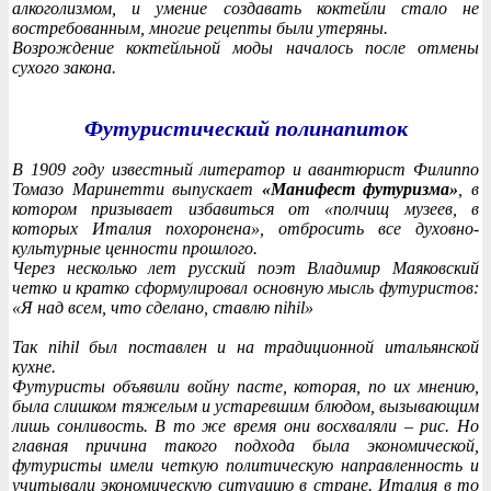
алкоголизмом, и умение создавать коктейли стало не
востребованным, многие рецепты были утеряны.
Возрождение коктейльной моды началось после отмены
сухого закона.
Футуристический полинапиток
В 1909 году известный литератор и авантюрист Филиппо
Томазо Маринетти выпускает
«Манифест футуризма»
, в
котором призывает избавиться от «полчищ музеев, в
которых Италия похоронена», отбросить все духовно-
культурные ценности прошлого.
Через несколько лет русский поэт Владимир Маяковский
четко и кратко сформулировал основную мысль футуристов:
«Я над всем, что сделано, ставлю nihil»
Так
nihil
был поставлен и на традиционной итальянской
кухне.
Футуристы объявили войну пасте, которая, по их мнению,
была слишком тяжелым и устаревшим блюдом, вызывающим
лишь сонливость. В то же время они восхваляли – рис. Но
главная причина такого подхода была экономической,
футуристы имели четкую политическую направленность и
учитывали экономическую ситуацию в стране. Италия в то