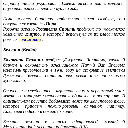
Спритц часто украшают долькой лимона или апельсина,
опускают оливку и кладут кубики льда.
Если вместо биттера добавляют ликер самбука, то
получается коктейль
Hugo
.
Розовую версию
Розателло Спритц
предложило тосканское
хозяйство
Ruffino
, в которой используется их классическое
розе' из
санджовезе
.
Беллини (Bellini)
Коктейль Беллини
изобрел Джузеппе Чиприани, главный
бармен и основатель венецианского Harry’s Bar. Впервые
коктейль приготовили в 1948 году на открытие выставки
Джованни Беллини, напиток был назван в честь великого
художника.
Основные ингредиенты – игристое вино и персиковый сок с
мякотью, которые смешивают в одинаковых пропорциях. В
оригинальном рецепте добавляют ложечку малинового пюре,
которое придает нежно-розовый оттенок напитку.
Коктейль подают в бокале-флейте.
Беллини входит в список официальный коктейлей
Международной ассоциации барменов (IBA).