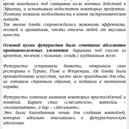
время находилась под санкциями из-за военных действий в
Эфиопии, и испытывала недостаток некоторых продуктах.
Поэтому возникла необходимость в новом гастрономическом
подходе.
Так многие блюда сопровождались звуковыми эффектами,
поэзией и ароматами, чтобы отвлечь людей от вкусовых
качеств.
Основой кухни футуристов было сочетание абсолютно
противоположных элементов
: баранина под соусом из
креветок, теленок с полынью, сельдь с клубничным желе.
Футуристы устраивали банкеты, открывали свои
рестораны в Турине, Риме и Флоренции, где блюда были
произведениями искусства, часто мало пригодными для еды,
их готовили странным образом, а подавали в хаотичном
порядке.
Футуристы изменили названия некоторых приспособлений и
понятий. Бармен стал «смесителем», коктейль –
«полинапитком», а бар – «здесьпьют».
Это была благодатная почва для создания коктейлей,
которые идеально вписывались в футуристическую
идеологию.