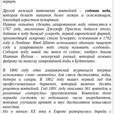
вермут.
Другой важный компонент коктейлей –
содовая вода
,
которая делает напиток более легким и освежающим,
благодаря игристым пузырькам.
Первые попытки сделать газированную воду относятся к
1767 году, англичанин Джозефу Пристли добился этого,
добавив в воду диоксид углерода, первой европейской фирмой,
производящей газировку стала Scweppes, основанная в 1792
году в Лондоне. Якоб Швепп использовал обычную пищевую
соду и газированную воду стали называть «содовой».
Содовую воду, какой мы знаем ее сейчас, изобрел Аньош
Иштван Йедлик – венгерский ученый, который основал
фабрику по выпуску газированной воды в Будапеште.
В 1806 году один американский журналист впервые
использовал слово «коктейль» для смеси дистиллята, воды,
битера и сахара. В 1862 году вышел первый гид для
профессиональных барменов, который включал десять
рецептов коктейлей. Гид 1891 году описывал 361 коктейль и
различные «хитрости» приготовления. Коктейли того
периода состояли из небольшого числа ингредиентов,
которые улучшали аромат и вкус дистиллятов невысокого
качества.
Но в начале XX века в Европе развернулась борьба с