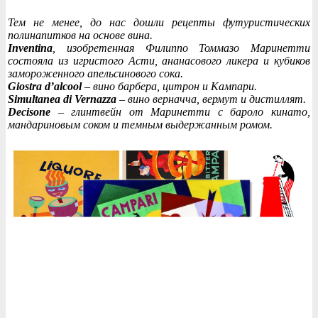
Тем не менее, до нас дошли рецепты футуристических
полинапитков на основе вина.
Inventina
, изобретенная Филиппо Томмазо Маринетти
состояла из игристого Асти, ананасового ликера и кубиков
замороженного апельсинового сока.
Giostra d’alcool
– вино барбера, цитрон и Кампари.
Simultanea di Vernazza
– вино верначча, вермут и дистиллят.
Decisone
– глинтвейн от Маринетти с бароло кинато,
мандариновым соком и темным выдержанным ромом.