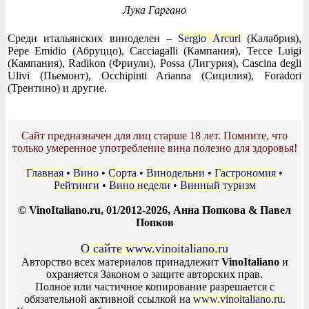
Лука Гаргано
Среди итальянских виноделен –
Sergio Arcuri
(Калабрия),
Pepe Emidio (Абруццо), Cacciagalli (Кампания), Tecce Luigi
(Кампания), Radikon (Фриули), Possa (Лигурия), Cascina degli
Ulivi (Пьемонт), Occhipinti Arianna (Сицилия), Foradori
(Трентино) и другие.
Сайт предназначен для лиц старше 18 лет. Помните, что
только умеренное употребление вина полезно для здоровья!
Главная
•
Вино
•
Сорта
•
Винодельни
•
Гастрономия
•
Рейтинги
•
Вино недели
•
Винный туризм
© VinoItaliano.ru, 01/2012-2026, Анна Попкова & Павел
Попков
О сайте www.vinoitaliano.ru
Авторство всех материалов принадлежит
VinoItaliano
и
охраняется Законом о защите авторских прав.
Полное или частичное копирование разрешается с
обязательной активной ссылкой на
www.vinoitaliano.ru
.