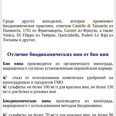
Среди других виноделен, которые применяют
биодинамические практики, отметим
Castello di Tassarolo
из
Пьемонта,
1701
из Франчакорты,
Gavner
из Фриули, а также
Venica, Di Filippo из Умбрии, Querciabella, Podere Le Ripi из
Тосканы и другие.
Отличие биодинамических вин от био вин
Био вина
производятся из органического винограда,
выращенного согласно установленным европейским нормам:
🍃 отказ от использования химических удобрений на
виноградниках и продуктов ГМО
🍃 сульфиты: не более 100 мг/л для красных вин, не более 150
мг/л для белых и розовых вин
Биодинамические вина
производятся из винограда,
выращенного с использованием методом биодинамики.
🍃 сульфиты: не более 70 мг/л для красных вин, не более 90