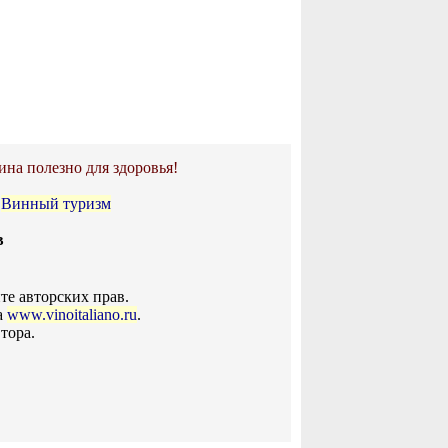
ина полезно для здоровья!
•
Винный туризм
в
те авторских прав.
а
www.vinoitaliano.ru
.
тора.