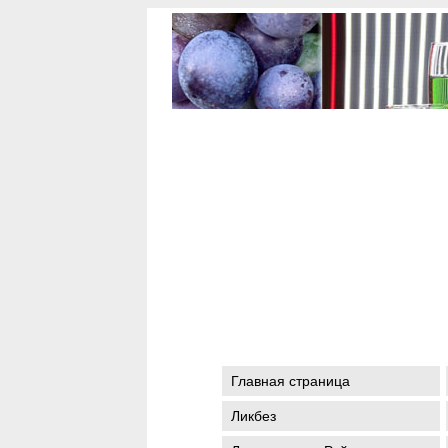
Главная страница
Ликбез