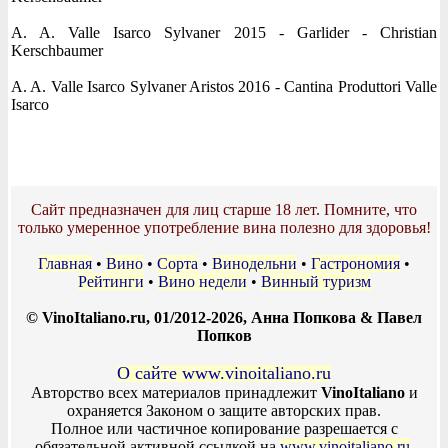
A. A. Valle Isarco Sylvaner 2015 - Garlider - Christian
Kerschbaumer
A. A. Valle Isarco Sylvaner Aristos 2016 - Cantina Produttori Valle
Isarco
Сайт предназначен для лиц старше 18 лет. Помните, что
только умеренное употребление вина полезно для здоровья!
Главная
•
Вино
•
Сорта
•
Винодельни
•
Гастрономия
•
Рейтинги
•
Вино недели
•
Винный туризм
© VinoItaliano.ru, 01/2012-2026, Анна Попкова & Павел
Попков
О сайте www.vinoitaliano.ru
Авторство всех материалов принадлежит
VinoItaliano
и
охраняется Законом о защите авторских прав.
Полное или частичное копирование разрешается с
обязательной активной ссылкой на
www.vinoitaliano.ru
.