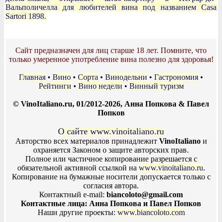
Вальполичелла для любителей вина под названием Casa
Sartori 1898.
Сайт предназначен для лиц старше 18 лет. Помните, что
только умеренное употребление вина полезно для здоровья!
Главная
•
Вино
•
Сорта
•
Винодельни
•
Гастрономия
•
Рейтинги
•
Вино недели
•
Винный туризм
© VinoItaliano.ru, 01/2012-2026, Анна Попкова & Павел
Попков
О сайте www.vinoitaliano.ru
Авторство всех материалов принадлежит
VinoItaliano
и
охраняется Законом о защите авторских прав.
Полное или частичное копирование разрешается с
обязательной активной ссылкой на
www.vinoitaliano.ru
.
Копирование на бумажные носители допускается только с
согласия автора.
Контактный e-mail:
biancoloto@gmail.com
Контактные лица: Анна Попкова и Павел Попков
Наши другие проекты:
www.biancoloto.com