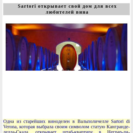
Sartori открывает свой дом для всех
любителей вина
Одна из старейших виноделен в Вальполичелле Sartori di
Verona, которая выбрала своим символом статую Кангранде-
делла-Скала, открывает штаб-квартиру в Неграр-ди-