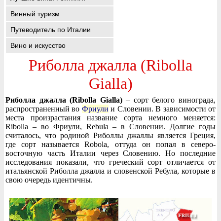
Винный туризм
Путеводитель по Италии
Вино и искусство
Риболла джалла (Ribolla
Gialla)
Риболла джалла (Ribolla Gialla)
– сорт белого винограда,
распространенный во
Фриули
и Словении. В зависимости от
места произрастания название сорта немного меняется:
Ribolla – во Фриули, Rebula – в Словении. Долгие годы
считалось, что родиной Риболлы джаллы является Греция,
где сорт называется Robola, оттуда он попал в северо-
восточную часть Италии через Словению. Но последние
исследования показали, что греческий сорт отличается от
итальянской Риболла джалла и словенской Ребула, которые в
свою очередь идентичны.