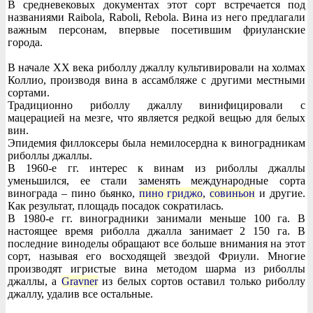
В средневековых документах этот сорт встречается под
названиями Raibola, Raboli, Rebola. Вина из него предлагали
важным персонам, впервые посетившим фриуланские
города.
В начале XX века риболлу джаллу культивировали на холмах
Коллио, производя вина в ассамбляже с другими местными
сортами.
Традиционно риболлу джаллу винифицировали с
мацерацией на мезге, что является редкой вещью для белых
вин.
Эпидемия филлоксеры была немилосердна к виноградникам
риболлы джаллы.
В 1960-е гг. интерес к винам из риболлы джаллы
уменьшился, ее стали заменять международные сорта
винограда – пино бьянко,
пино гриджо
,
совиньон
и другие.
Как результат, площадь посадок сократилась.
В 1980-е гг. виноградники занимали меньше 100 га. В
настоящее время риболла джалла занимает 2 150 га. В
последние виноделы обращают все больше внимания на этот
сорт, называя его восходящей звездой Фриули. Многие
производят игристые вина методом шарма из риболлы
джаллы, а
Gravner
из белых сортов оставил только риболлу
джаллу, удалив все остальные.