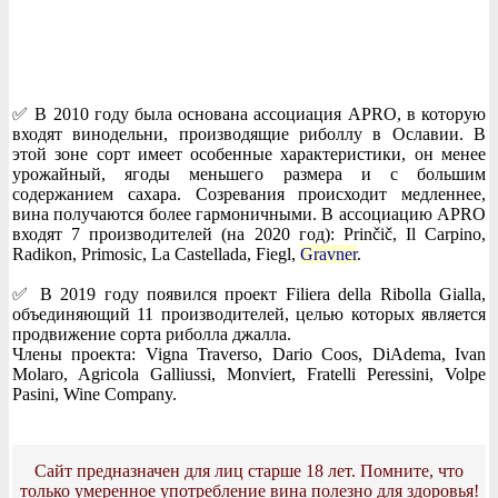
✅ В 2010 году была основана ассоциация APRO, в которую
входят винодельни, производящие риболлу в Ославии. В
этой зоне сорт имеет особенные характеристики, он менее
урожайный, ягоды меньшего размера и с большим
содержанием сахара. Созревания происходит медленнее,
вина получаются более гармоничными. В ассоциацию APRO
входят 7 производителей (на 2020 год): Prinčič, Il Carpino,
Radikon, Primosic, La Castellada, Fiegl,
Gravner
.
✅ В 2019 году появился проект Filiera della Ribolla Gialla,
объединяющий 11 производителей, целью которых является
продвижение сорта риболла джалла.
Члены проекта: Vigna Traverso, Dario Coos, DiAdema, Ivan
Molaro, Agricola Galliussi, Monviert, Fratelli Peressini, Volpe
Pasini, Wine Company.
Сайт предназначен для лиц старше 18 лет. Помните, что
только умеренное употребление вина полезно для здоровья!