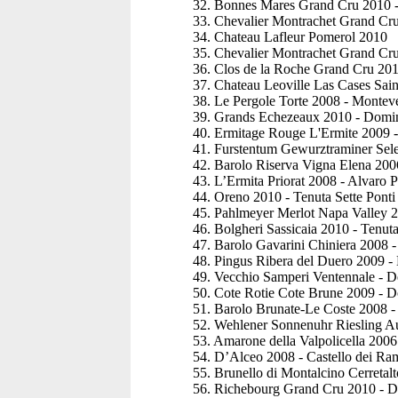
32. Bonnes Mares Grand Cru 2010 
33. Chevalier Montrachet Grand Cr
34. Chateau Lafleur Pomerol 2010
35. Chevalier Montrachet Grand C
36. Clos de la Roche Grand Cru 20
37. Chateau Leoville Las Cases Sain
38. Le Pergole Torte 2008 - Monteve
39. Grands Echezeaux 2010 - Domi
40. Ermitage Rouge L'Ermite 2009 
41. Furstentum Gewurztraminer Sel
42. Barolo Riserva Vigna Elena 20
43. L’Ermita Priorat 2008 - Alvaro P
44. Oreno 2010 - Tenuta Sette Ponti
45. Pahlmeyer Merlot Napa Valley 
46. Bolgheri Sassicaia 2010 - Tenu
47. Barolo Gavarini Chiniera 2008 -
48. Pingus Ribera del Duero 2009 -
49. Vecchio Samperi Ventennale - D
50. Cote Rotie Cote Brune 2009 - 
51. Barolo Brunate-Le Coste 2008 -
52. Wehlener Sonnenuhr Riesling Au
53. Amarone della Valpolicella 200
54. D’Alceo 2008 - Castello dei Ra
55. Brunello di Montalcino Cerretal
56. Richebourg Grand Cru 2010 - 