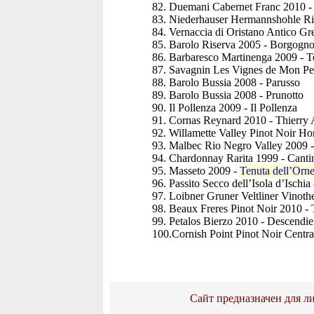
82. Duemani Cabernet Franc 2010 
83. Niederhauser Hermannshohle Ri
84. Vernaccia di Oristano Antico Gre
85. Barolo Riserva 2005 - Borgogn
86. Barbaresco Martinenga 2009 - T
87. Savagnin Les Vignes de Mon Pe
88. Barolo Bussia 2008 - Parusso
89. Barolo Bussia 2008 - Prunotto
90. Il Pollenza 2009 - Il Pollenza
91. Cornas Reynard 2010 - Thierry
92. Willamette Valley Pinot Noir H
93. Malbec Rio Negro Valley 2009 
94. Chardonnay Rarita 1999 - Canti
95. Masseto 2009 -
Tenuta dell’Orne
96. Passito Secco dell’Isola d’Ischia
97. Loibner Gruner Veltliner Vinot
98. Beaux Freres Pinot Noir 2010 -
99. Petalos Bierzo 2010 - Descendie
100.Cornish Point Pinot Noir Centr
Сайт предназначен для ли