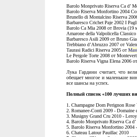
Barolo Monprivato Riserva Ca d’ Mo
Barolo Riserva Monfortino 2004 Co
Brunello di Montalcino Riserva 200
Barbaresco Crichet Paje 2002 I Pagl
Barolo Ca Mia 2008 от Brovia (19 
Amarone della Valpolicella Classico
Barbaresco Asili 2009 от Bruno Gia
Trebbiano d’Abruzzo 2007 от Valent
Taurasi Radici Riserva 2005 от
Mast
Le Pergole Torte 2008 от Montevert
Barolo Riserva Vigna Elena 2006 о
Лука Гардини считает, что вел
обещает многое и маленькие вин
все шансы на успех.
Полный список «100 лучших ви
1. Champagne Dom Perignon Rose 
2. Romanee-Conti 2009 - Domaine 
3. Musigny Grand Cru 2010 - Leroy
4. Barolo Monprivato Riserva Ca d’ 
5. Barolo Riserva Monfortino 2004
6. Chateau Latour Pauillac 2010