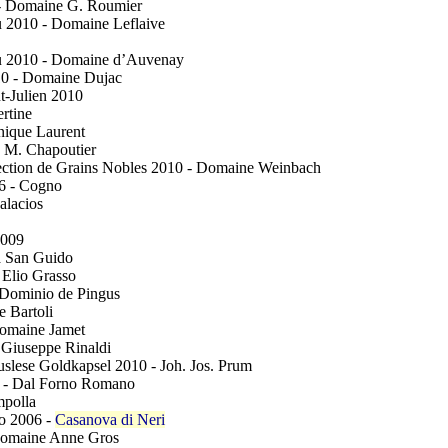
- Domaine G. Roumier
u 2010 - Domaine Leflaive
ru 2010 - Domaine d’Auvenay
10 - Domaine Dujac
t-Julien 2010
rtine
nique Laurent
- M. Chapoutier
ection de Grains Nobles 2010 - Domaine Weinbach
06 - Cogno
alacios
2009
ta San Guido
 Elio Grasso
 Dominio de Pingus
e Bartoli
Domaine Jamet
 Giuseppe Rinaldi
slese Goldkapsel 2010 - Joh. Jos. Prum
6 - Dal Forno Romano
mpolla
to 2006 -
Casanova di Neri
Domaine Anne Gros