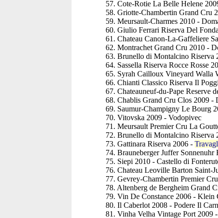
57. Cote-Rotie La Belle Helene 200
58. Griotte-Chambertin Grand Cru 
59. Meursault-Charmes 2010 - Dom
60. Giulio Ferrari Riserva Del Fonda
61. Chateau Canon-La-Gaffeliere Sa
62. Montrachet Grand Cru 2010 - D
63. Brunello di Montalcino Riserva 
64. Sassella Riserva Rocce Rosse 20
65. Syrah Cailloux Vineyard Walla 
66. Chianti Classico Riserva Il Pog
67. Chateauneuf-du-Pape Reserve de
68. Chablis Grand Cru Clos 2009 -
69. Saumur-Champigny Le Bourg 20
70. Vitovska 2009 - Vodopivec
71. Meursault Premier Cru La Gout
72. Brunello di Montalcino Riserva 
73. Gattinara Riserva 2006 -
Travagl
74. Brauneberger Juffer Sonnenuhr 
75. Siepi 2010 - Castello di Fonterut
76. Chateau Leoville Barton Saint-J
77. Gevrey-Chambertin Premier Cru
78. Altenberg de Bergheim Grand C
79. Vin De Constance 2006 - Klein 
80. Il Caberlot 2008 - Podere Il Carn
81. Vinha Velha Vintage Port 2009 -