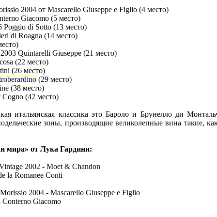
rissio 2004 от Mascarello Giuseppe e Figlio (4 место)
nterno Giacomo (5 место)
6 Poggio di Sotto (13 место)
ieri di Roagna (14 место)
место)
 2003 Quintarelli Giuseppe (21 место)
cosa (22 место)
ini (26 место)
roberardino
(29 место)
ine (38 место)
т Cogno (42 место)
икая итальянская классика это Бароло и Брунелло ди Монталь
одельческие зоны, производящие великолепные вина такие, как
н мира» от Лука Гардини:
Vintage 2002 - Moet & Chandon
de la Romanee Conti
Morissio 2004 - Mascarello Giuseppe e Figlio
 - Conterno Giacomo