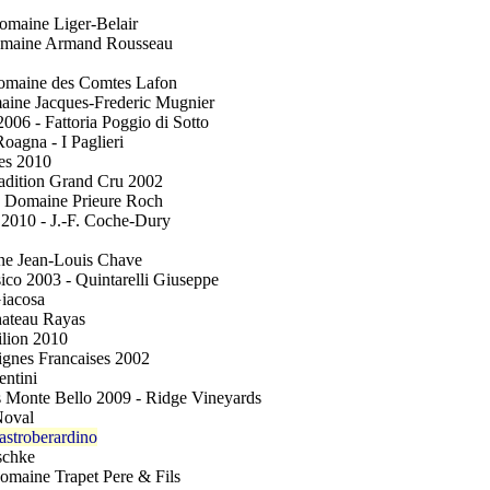
maine Liger-Belair
omaine Armand Rousseau
Domaine des Comtes Lafon
ine Jacques-Frederic Mugnier
006 - Fattoria Poggio di Sotto
oagna - I Paglieri
es 2010
adition Grand Cru 2002
- Domaine Prieure Roch
 2010 - J.-F. Coche-Dury
ne Jean-Louis Chave
sico 2003 - Quintarelli Giuseppe
Giacosa
hateau Rayas
ilion 2010
ignes Francaises 2002
entini
s Monte Bello 2009 - Ridge Vineyards
Noval
stroberardino
schke
omaine Trapet Pere & Fils