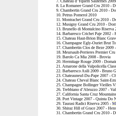
7. Chateau d’Yquem Sauternes 2009
8. La Romanee Grand Cru 2010 - Do
9. Chambertin Grand Cru 2010 - D
10. Petrus Pomerol 2010
11. Montrachet Grand Cru 2010 - 
12. Musigny Grand Cru 2010 - Doma
13. Brunello di Montalcino Riserva 2
14. Barbaresco Crichet Paje 2002 - R
15. Chateau Haut-Brion Blanc Grav
16. Champagne Egly-Ouriet Brut Tr
17. Chambertin Clos de Beze 2009 
18. Meursault-Perrieres Premier Cru
19. Barolo Ca Mia 2008 - Brovia
20. Hermitage Rouge 2009 - Domai
21. Amarone della Valpolicella Clas
22. Barbaresco Asili 2009 - Bruno 
23. Chateauneuf-Du-Pape 2007 - C
24. Chateau Cheval Blanc Saint-Em
25. Champagne Bollinger Vieilles V
26. Trebbiano d’Abruzzo 2007 - Val
27. California Santa Cruz Mountain
28. Port Vintage 2007 - Quinta Do 
29. Taurasi Radici Riserva 2005 -
Ma
30. Shiraz Hill of Grace 2007 - Hen
31. Chambertin Grand Cru 2010 - D