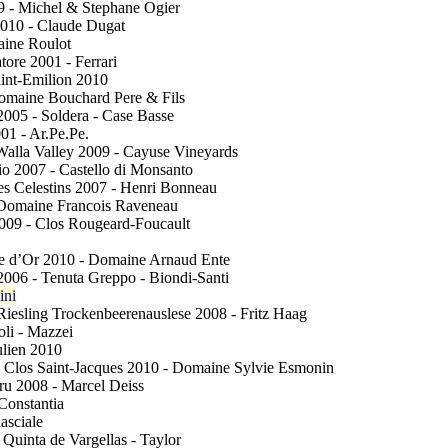
9 - Michel & Stephane Ogier
2010 - Claude Dugat
aine Roulot
tore 2001 - Ferrari
int-Emilion 2010
omaine Bouchard Pere & Fils
2005 - Soldera - Case Basse
01 - Ar.Pe.Pe.
Walla Valley 2009 - Cayuse Vineyards
gio 2007 - Castello di Monsanto
s Celestins 2007 - Henri Bonneau
 Domaine Francois Raveneau
09 - Clos Rougeard-Foucault
te d’Or 2010 - Domaine Arnaud Ente
2006 - Tenuta Greppo - Biondi-Santi
ini
Riesling Trockenbeerenauslese 2008 - Fritz Haag
oli - Mazzei
ulien 2010
 Clos Saint-Jacques 2010 - Domaine Sylvie Esmonin
ru 2008 - Marcel Deiss
Constantia
asciale
 Quinta de Vargellas - Taylor