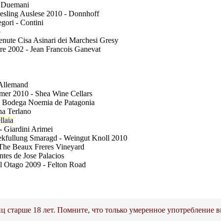
- Duemani
esling Auslese 2010 - Donnhoff
gori - Contini
o
enute Cisa Asinari dei Marchesi Gresy
re 2002 - Jean Francois Ganevat
 Allemand
omer 2010 - Shea Wine Cellars
- Bodega Noemia de Patagonia
na Terlano
llaia
 - Giardini Arimei
hekfullung Smaragd - Weingut Knoll 2010
 The Beaux Freres Vineyard
ntes de Jose Palacios
al Otago 2009 - Felton Road
ц старше 18 лет. Помните, что только умеренное употребление в