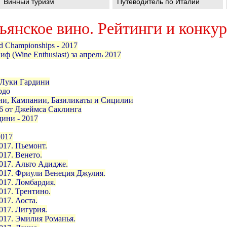
Винный туризм
Путеводитель по Италии
янское вино. Рейтинги и конкур
d Championships - 2017
ф (Wine Enthusiast) за апрель 2017
 Луки Гардини
ордо
лии, Кампании, Базиликаты и Сицилии
6 от Джеймса Саклинга
дини - 2017
2017
017. Пьемонт.
017. Венето.
017. Альто Адидже.
2017. Фриули Венеция Джулия.
017. Ломбардия.
017. Трентино.
017. Аоста.
017. Лигурия.
017. Эмилия Романья.