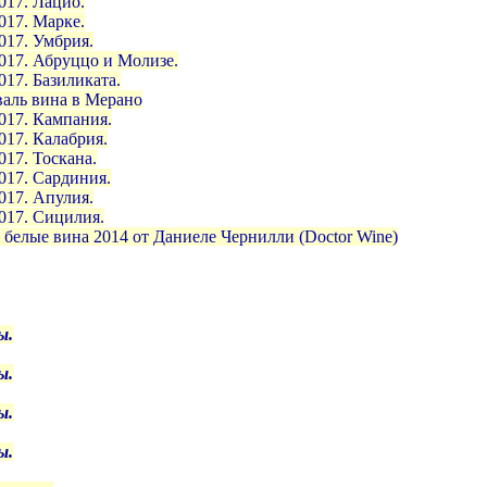
017. Лацио.
017. Марке.
017. Умбрия.
2017. Абруццо и Молизе.
017. Базиликата.
валь вина в Мерано
017. Кампания.
017. Калабрия.
017. Тоскана.
017. Сардиния.
017. Апулия.
017. Сицилия.
 белые вина 2014 от Даниеле Чернилли (Doctor Wine)
ы.
ы.
ы.
ы.