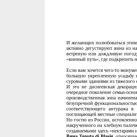
И желающих полюбоваться этими
активно дегустируют вина из н
ветреную или дождливую погоду.
«винный путь», где подкрепить 
Если вам хочется чего-то монум
большую укрепленную усадьбу 
суровыми зданиями из тяжелого 
И это не диснеевская декораци
очередное поколение семьи-осно
производственная зона начинен
безупречной функциональностью.
соответствующего антуража в
поглощающей местные специалите
Но гостю из России, истомленно
накрученного на хлебную палочк
создаваемыми здесь «нектарами 
Вина Tenuta di Blasig
, относящи