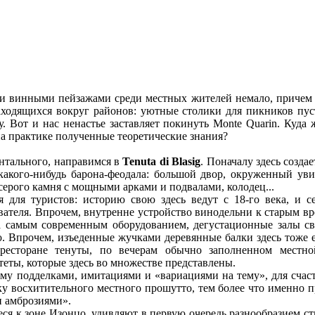
 винными пейзажами среди местных жителей немало, причем л
аходящихся вокруг районов: уютные столики для пикников пус
 Вот и нас ненастье заставляет покинуть Monte Quarin. Куда 
на практике полученные теоретические знания?
ентального, направимся в
Tenuta di Blasig
. Поначалу здесь созда
какого-нибудь барона-феодала: большой двор, окруженный у
серого камня с мощными арками и подвалами, колодец...
я для туристов: историю свою здесь ведут с 18-го века, и с
вателя. Впрочем, внутренне устройство винодельни к старым в
а самым современным оборудованием, дегустационные залы св
 Впрочем, изъеденные жучками деревянные балки здесь тоже ес
 ресторане тенуты, по вечерам обычно заполненном местно
ты, которые здесь во множестве представлены.
му подделками, имитациями и «вариациями на тему», для счаст
у восхитительного местного прошутто, тем более что именно п
и амброзиями».
еся к зоне Изонцо, удивляют в первую очередь разнообразием ст