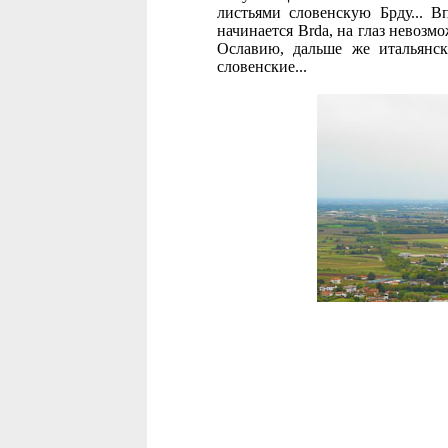
листьями словенскую Брду... Вп
начинается Brda, на глаз невоз
Ославию, дальше же итальянск
словенские...