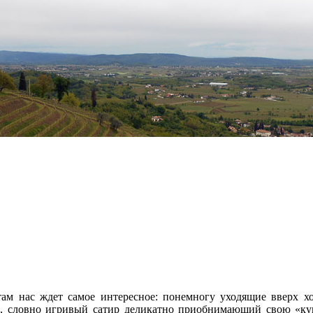
 там нас ждет самое интересное: понемногу уходящие вверх 
о
, словно игривый сатир деликатно приобнимающий свою «к