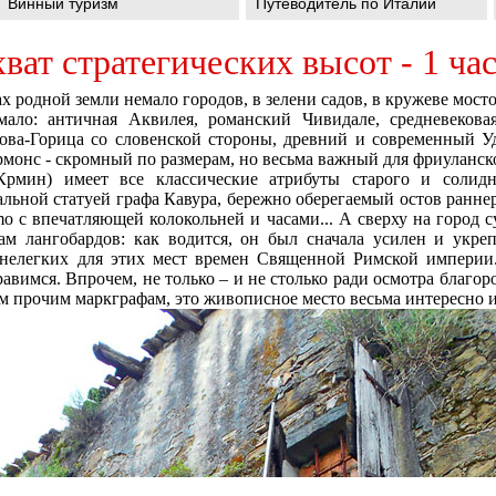
Винный туризм
Путеводитель по Италии
хват стратегических высот - 1 ча
ах родной земли немало городов, в зелени садов, в кружеве мосто
мало: античная Аквилея, романский Чивидале, средневеков
ва-Горица со словенской стороны, древний и современный Уд
монс - скромный по размерам, но весьма важный для фриуланск
Крмин) имеет все классические атрибуты старого и солидн
альной статуей графа Кавура, бережно оберегаемый остов ранне
 с впечатляющей колокольней и часами... А сверху на город с
ам лангобардов: как водится, он был сначала усилен и укреп
нелегких для этих мест времен Священной Римской империи. 
равимся. Впрочем, не только – и не столько ради осмотра благо
м прочим маркграфам, это живописное место весьма интересно и