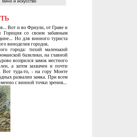
Вино и искусство
сть
в... Вот и во Фриули, от Граве и
ая Гориция со своим забавным
ине... Но для винного туриста
ого виноделия городок.
ого города: тихий маленький
романской базилики, на главной
урово воззрился замок местного
лен, а затем захвачен и почти
Вот туда-то, - на гору Монте
родных развалин замка. При всем
менно с винной точки зрения...