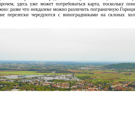
рочем, здесь уже может потребоваться карта, поскольку понят
можно: разве что невдалеке можно различить пограничную Гориц
ие перелески чередуются с виноградниками на склонах хо