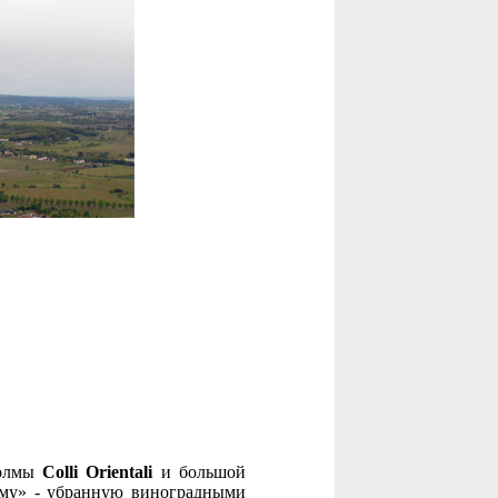
холмы
Colli Orientali
и большой
уму» - убранную виноградными