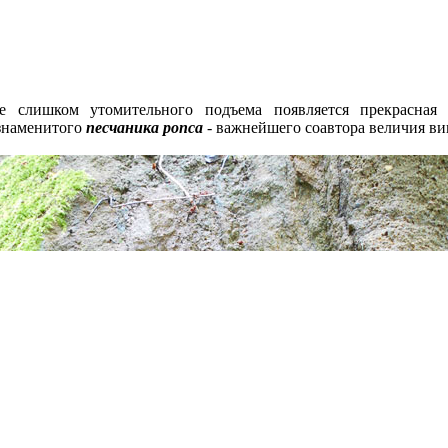
 слишком утомительного подъема появляется прекрасная 
 знаменитого
песчаника ponca
- важнейшего соавтора величия в