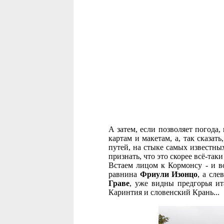
А затем, если позволяет погода,
картам и макетам, а, так сказат
путей, на стыке самых известны
признать, что это скорее всё-так
Встаем лицом к Кормонсу - и во
равнина
Фриули Изонцо
, а сл
Граве
, уже видны предгорья ит
Каринтия и словенский Крань...