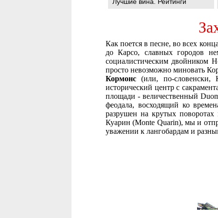
Лучшие вина. Рейтинги
За
Как поется в песне, во всех конц
до Карсо, славных городов не
социалистическим двойником Но
просто невозможно миновать Кор
Кормонс
(или, по-словенски, 
исторический центр с сакрамент
площади - величественный Duomo
феодала, восходящий ко времен
разрушен на крутых поворотах 
Куарин (Monte Quarin), мы и отп
уважении к лангобардам и разны