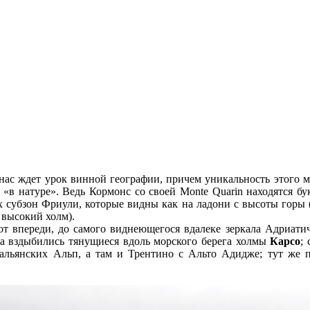
 нас ждет урок винной географии, причем уникальность этого ме
ь, «в натуре». Ведь Кормонс со своей Monte Quarin находятся б
х субзон Фриули, которые видны как на ладони с высоты горы 
и высокий холм).
т впереди, до самого виднеющегося вдалеке зеркала Адриатич
ева вздыбились тянущиеся вдоль морского берега холмы
Карсо
;
альянских Альп, а там и Трентино с Альто Адидже; тут же п