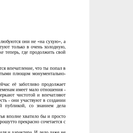
юбуются они не «на сухую», а
туют только в очень холодную,
же теперь, где продолжить свой
ется впечатление, что ты попал в
витыми плющом монументально-
ейчас её заботливо продолжает
ременам имеет мало отношения -
еркают чистотой и впечатляют
ть - они участвуют в создании
й публикой, со знанием дела
ья вполне хватило бы и просто
рошутто прекрасно сочетается с
иля и характера. И дело даже не