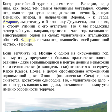
Когда российский турист приземляется в Венеции, перед
ним, как перед тем самым былинным богатырем, обычно
открываются три пути: непосредственно в вечно бурлящую
Венецию, вперед, в направлении Вероны, - к Гарде,
Амароне
, амфитеатру и балкончику Джульетты, или налево,
в строну Римини с его аутлетами. Но я бы предложил
четвертый путь - направо, где всего в часе езды начинаются
виноградники одной из самых удивительных итальянских
областей -
Фриули
, сначала открывающейся своей равнинной
частью, - Изонцо.
Если взглянуть на
Изонцо
с одной из окружающих гор,
вашему взору предстанет небольшая практически плоская
равнина - даже возвышающийся в центре долины невысокий
холм геологически (и винодельчески) относится к соседнему
Карсо (Carso). Почва в целом сформирована отложениями
одноименной реки Изонцо (по-словенски Соча) и, как
считается, достаточно однородна. Но, - удивительное дело, -
именно здесь нашлись виноделы, поставившие во главу угла
именно особенности терруара.