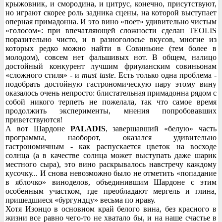
крыжовник, и смородина, и цитрус, конечно, присутствуют,
но играют скорее роль задника сцены, на которой выступает
оперная примадонна. И это вино «поет» удивительно чистым
«голосом»: при впечатляющей сложности сделан TEOLIS
поразительно чисто, и в разноголосье вкусов, многие из
которых редко можно найти в Совиньоне (тем более в
молодом), совсем нет фальшивых нот. В общем, налицо
достойный конкурент лучшим фриуланским совиньонам
«сложного стиля» - и
must taste
. Есть только одна проблема -
подобрать достойную гастрономическую пару этому вину
оказалось очень непросто: блистательная примадонна рядом с
собой никого терпеть не пожелала, так что самое время
продолжить эксперименты, мнения попробовавших
приветствуются!
А вот Шардоне
PALADIS
, завершавший «белую» часть
программы, наоборот, оказался удивительно
гастрономичным - как распускается цветок на восходе
солнца (а в качестве солнца может выступать даже шарик
местного сыра), это вино раскрывалось навстречу каждому
кусочку... И снова невозможно было не отметить «попадание
в яблочко» виноделов, объединившим Шардоне с этим
особенным участком, где преобладают мергель и глина,
пришедшиеся «бургундцу» весьма по нраву.
Хотя Изонцо в основном край белого вина, без красного в
жизни все равно чего-то не хватало бы, и на наше счастье в