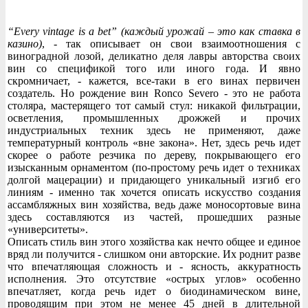
“Every vintage is a bet” (каждый урожай – это как ставка в
казино)
, - так описывает он свои взаимоотношения с
виноградной лозой, деликатно деля лавры авторства своих
вин со спецификой того или иного года. И явно
скромничает, - кажется, все-таки в его винах первичен
создатель. Но рождение вин Ronco Severo - это не работа
столяра, мастерящего тот самый стул: никакой фильтрации,
осветления, промышленных дрожжей и прочих
индустриальных техник здесь не применяют, даже
температурный контроль «вне закона». Нет, здесь речь идет
скорее о работе резчика по дереву, покрывающего его
изысканным орнаментом (по-простому речь идет о техниках
долгой мацерации) и придающего уникальный изгиб его
линиям - именно так хочется описать искусство создания
ассамбляжных вин хозяйства, ведь даже моносортовые вина
здесь составляются из частей, прошедших разные
«университеты».
Описать стиль вин этого хозяйства как нечто общее и единое
вряд ли получится - слишком они авторские. Их роднит разве
что впечатляющая сложность и - ясность, аккуратность
исполнения. Это отсутствие «острых углов» особенно
впечатляет, когда речь идет о биодинамическом вине,
проводящим при этом не менее 45 дней в длительной