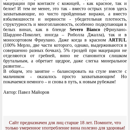
мацерации при контакте с кожицей, - как красное, так и
белое! И тем не менее, это так - вместо острых углов здесь
захватывающие, но чисто пройденные виражи, а вместо
взбалмошности и нервности - убедительная плотность,
структурность и многоплановость, особенно подкупающая в
белых винах, как в бленде
Severo Bianco
(Фриулано-
Шардоне-Пиколит, иногда – Риболла Джалла), так и в
моносортовом Фриулано. Даже когда в красном
ARTIUL
(100% Мерло, две части которого, однако, выдерживаются в
совершенно разных бочках), 5% гроздей при мацерации не
отделяются от гребней, вино не становится слишком
брутальным, а обретает щедрое, даже слегка минеральное
развитие...
В общем, это занятие – балансировать на стуле вместе с
мальчиком - оказалось просто захватывающим! Но
покачаемся немного – и снова в путь, к новым рубежам!
Автор: Павел Майоров
Сайт предназначен для лиц старше 18 лет. Помните, что
только умеренное употребление вина полезно для здоровья!