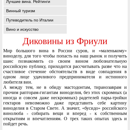
Лучшие вина. Рейтинги
Винный туризм
Путеводитель по Италии
Вино и искусство
Диковины из Фриули
Мир большого вина в России суров, и «маленькому»
виноделу, для того чтобы попасть на наш рынок и получить
шанс познакомить со своим вином любознательную
российскую публику, приходится рассчитывать разве что на
счастливое стечение обстоятельств в виде совпадения в
одном лице удачливого предпринимателя и истинного
любителя вин.
А между тем, не в обиду мастодонтам, тиранозаврам и
прочим рапторам-гигантам виноделия, без этих скромных (а
иногда и совсем даже нескромных) радетелей пары-тройки
гектаров невозможно даже представить себе картину
виноделия в Старом Свете. А значит, «бусидо» российского
винолюба - собирать вещи и вперед - к собственным
открытиям и впечатлениям. О трех таких опытах здесь и
пойдет речь.