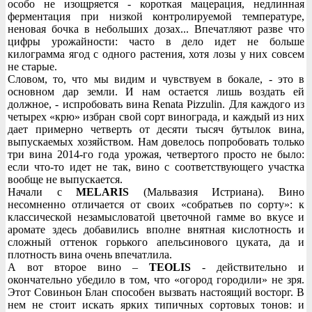
особо не изощряется - короткая мацерация, недлинная
ферментация при низкой контролируемой температуре,
неновая бочка в небольших дозах... Впечатляют разве что
цифры урожайности: часто в дело идет не больше
килограмма ягод с одного растения, хотя лозы у них совсем
не старые.
Словом, то, что мы видим и чувствуем в бокале, - это в
основном дар земли. И нам остается лишь воздать ей
должное, - испробовать вина Renata Pizzulin. Для каждого из
четырех «крю» избран свой сорт винограда, и каждый из них
дает примерно четверть от десяти тысяч бутылок вина,
выпускаемых хозяйством. Нам довелось попробовать только
три вина 2014-го года урожая, четвертого просто не было:
если что-то идет не так, вино с соответствующего участка
вообще не выпускается.
Начали с
MELARIS
(Мальвазия Истриана). Вино
несомненно отличается от своих «собратьев по сорту»: к
классической незамысловатой цветочной гамме во вкусе и
аромате здесь добавились вполне внятная кислотность и
сложный оттенок горького апельсинового цуката, да и
плотность вина очень впечатлила.
А вот второе вино –
TEOLIS
- действительно и
окончательно убедило в том, что «огород городили» не зря.
Этот Совиньон Блан способен вызвать настоящий восторг. В
нем не стоит искать ярких типичных сортовых тонов: и