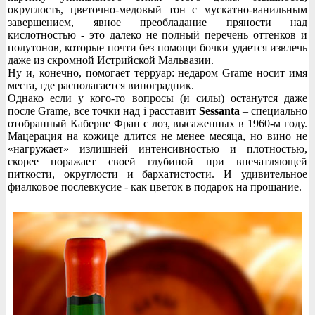
округлость, цветочно-медовый тон с мускатно-ванильным
завершением, явное преобладание пряности над
кислотностью - это далеко не полный перечень оттенков и
полутонов, которые почти без помощи бочки удается извлечь
даже из скромной Истрийской Мальвазии.
Ну и, конечно, помогает терруар: недаром Grame носит имя
места, где располагается виноградник.
Однако если у кого-то вопросы (и силы) останутся даже
после Grame, все точки над i расставит
Sessanta
– специально
отобранный Каберне Фран с лоз, высаженных в 1960-м году.
Мацерация на кожице длится не менее месяца, но вино не
«нагружает» излишней интенсивностью и плотностью,
скорее поражает своей глубиной при впечатляющей
питкости, округлости и бархатистости. И удивительное
фиалковое послевкусие - как цветок в подарок на прощание.