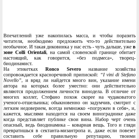
Впечатлений уже накопилась масса, и чтобы поразить
читателя, необходимо предложить что-то действительно
необычное. И такая диковинка у нас есть - чуть дальше, уже
в
зоне Colli Orientali
, на самой словенской границе обитает
настоящий, как говорится, «без подмеса», творец-
биодинамист.
На этикетках
Ronco Severo
название хозяйства
сопровождается красноречивой припиской:
“I vini di Stefano
Novello”
, и вряд ли найдется много вин, указание имени
автора на которых более уместно: они действительно
являются продолжением личности винодела. В отличие от
многих коллег, Стефано похож скорее на чудаковатого
ученого-отшельника; обыкновенно он задумчив, смотрит с
легким недоверием, всегда немножко «погружен в себя», и,
кажется, мыслями находится на своем винограднике даже
когда представляет публике свои вина. Набор черт очень
опасный, ведь биодинамика – коварная вещь. Того и гляди
превратишься в сектанта-мизантропа и, даже если повезет
составить себе правильную репутацию, твоими