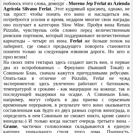
побоюсь этого слова, демиург -
Moreno Jep Ferlat из Azienda
Agricola Silvano Ferlat
. Этот кудрявый красавец, однако, не
так прост: чтобы понять его вино и насладиться им,
потребуются усилия и время, недаром многие свои награды
оно получает в категории Slow Wine. Пробуя вина Renata
Pizzulin, чувствуешь себя словно перед величественным
римским портиком, который поддерживают величественные
кариатиды – четыре их вина.
Ferlat
же больше похож на
лабиринт, где смысл предыдущего поворота становится
понятен только за следующим извивом дороги. Но зато и
приз велик!
На своих пяти гектарах здесь создают шесть вин, и первые
два из испробованных – Фриулано (бывший Токай) и
Совиньон Блан, сначала кажутся причудливыми ребусами.
Опять-таки в отличие от Pizzulin, Ferlat не чужд
экспериментов: здесь увлеченно работают с батонажем,
температурой и сроками - как мацерации на кожице, так и
последующей выдержки на осадке. А Совиньон Блан,
например, могут собрать в два приема с серьезным
временным перерывом, в результате чего вино оказывается
составленным как будто из двух разных сортов винограда, и
определить в нем Совиньон не сможет никто, кроме самого
винодела;-) И только когда настает очередь третьего вина -
Grame
, частички головоломки складываются в единую
картину уникального стиля этого дома. Пышность,