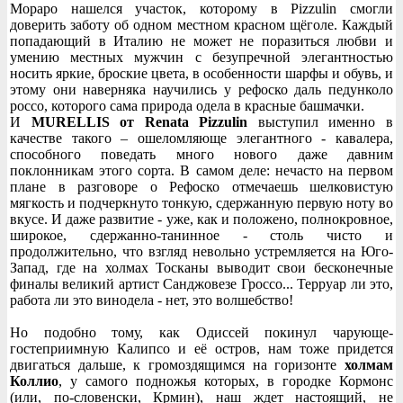
Мораро нашелся участок, которому в Pizzulin смогли
доверить заботу об одном местном красном щёголе. Каждый
попадающий в Италию не может не поразиться любви и
умению местных мужчин с безупречной элегантностью
носить яркие, броские цвета, в особенности шарфы и обувь, и
этому они наверняка научились у рефоско даль педунколо
россо, которого сама природа одела в красные башмачки.
И
MURELLIS от Renata Pizzulin
выступил именно в
качестве такого – ошеломляюще элегантного - кавалера,
способного поведать много нового даже давним
поклонникам этого сорта. В самом деле: нечасто на первом
плане в разговоре о Рефоско отмечаешь шелковистую
мягкость и подчеркнуто тонкую, сдержанную первую ноту во
вкусе. И даже развитие - уже, как и положено, полнокровное,
широкое, сдержанно-танинное - столь чисто и
продолжительно, что взгляд невольно устремляется на Юго-
Запад, где на холмах Тосканы выводит свои бесконечные
финалы великий артист Санджовезе Гроссо... Терруар ли это,
работа ли это винодела - нет, это волшебство!
Но подобно тому, как Одиссей покинул чарующе-
гостеприимную Калипсо и её остров, нам тоже придется
двигаться дальше, к громоздящимся на горизонте
холмам
Коллио
, у самого подножья которых, в городке Кормонс
(или, по-словенски, Крмин), наш ждет настоящий, не