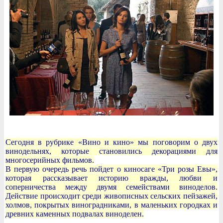
Сегодня в рубрике «Вино и кино» мы поговорим о двух
винодельнях, которые становились декорациями для
многосерийных фильмов.
В первую очередь речь пойдет о киносаге «Три розы Евы»,
которая рассказывает историю вражды, любви и
соперничества между двумя семействами виноделов.
Действие происходит среди живописных сельских пейзажей,
холмов, покрытых виноградниками, в маленьких городках и
древних каменных подвалах виноделен.