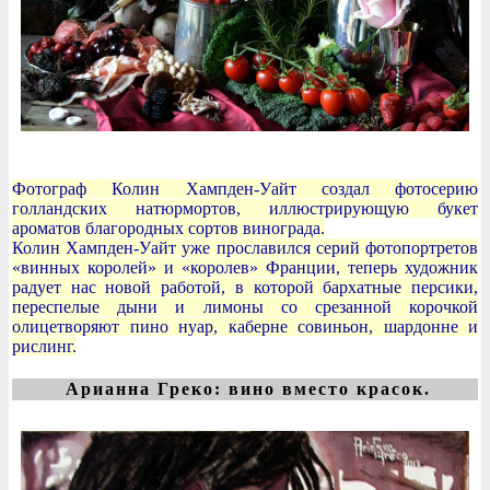
Фотограф Колин Хампден-Уайт создал фотосерию
голландских натюрмортов, иллюстрирующую букет
ароматов благородных сортов винограда.
Колин Хампден-Уайт уже прославился серий фотопортретов
«винных королей» и «королев» Франции, теперь художник
радует нас новой работой, в которой бархатные персики,
переспелые дыни и лимоны со срезанной корочкой
олицетворяют пино нуар, каберне совиньон, шардонне и
рислинг.
Арианна Греко: вино вместо красок.