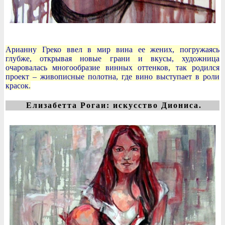
Арианну Греко ввел в мир вина ее жених, погружаясь
глубже, открывая новые грани и вкусы, художница
очаровалась многообразие винных оттенков, так родился
проект – живописные полотна, где вино выступает в роли
красок.
Елизабетта Рогаи: искусство Диониса.