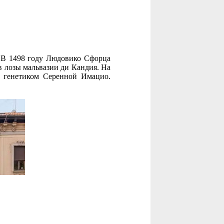
 В 1498 году Людовико Сфорца
в лозы мальвазии ди Кандия. На
и генетиком Серенной Имацио.