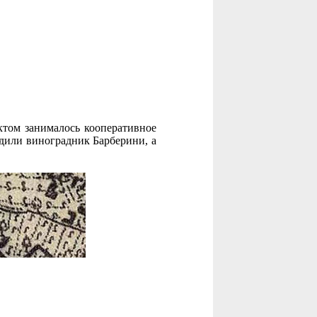
ктом занималось кооперативное
адили виноградник Барберини, а