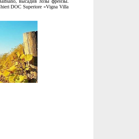
Balbiano, высадив лозы фрейзы.
ieri DOC Superiore «Vigna Villa