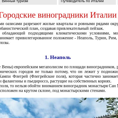
Винный туризм
Путеводитель по Италии
Городские виноградники Италии
ми оазисами разрезают жилые кварталы и ровными рядами окр
банистический план, создавая привлекательный пейзаж.
 обладающий подходящими климатическими условиями, мо
анимает привилегированное положение - Неаполь, Турин, Рим,
лозы.
1. Неаполь
е Вены) европейским мегаполисом по площади виноградников, р
нических городов не только потому, что он лежит у подножия
ампи Флегрей (Флегрейские поля), которая частично занимает
 фалангины и пьедироссо, растущие на собственных корнях.
аполя, то нельзя обойти вниманием виноградник монастыря Сан 
асположен на крутом склоне, под монастырскими стенами.