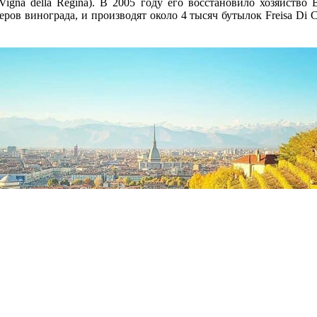
igna della Regina). В 2005 году его восстановило хозяйство 
ров винограда, и производят около 4 тысяч бутылок Freisa Di Ch