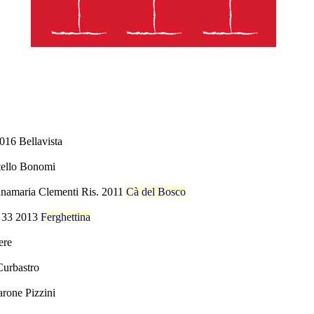
2016 Bellavista
tello Bonomi
namaria Clementi Ris. 2011
Cà del Bosco
a 33 2013
Ferghettina
ere
Curbastro
rone Pizzini