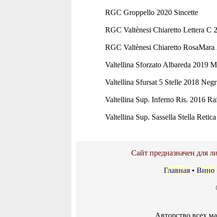
RGC Groppello 2020 Sincette
RGC Valtènesi Chiaretto Lettera C 
RGC Valtènesi Chiaretto RosaMara 
Valtellina Sforzato Albareda 2019 M
Valtellina Sfursat 5 Stelle 2018 Negr
Valtellina Sup. Inferno Ris. 2016 Ra
Valtellina Sup. Sassella Stella Retic
Сайт предназначен для ли
Главная
•
Вино
Авторство всех м