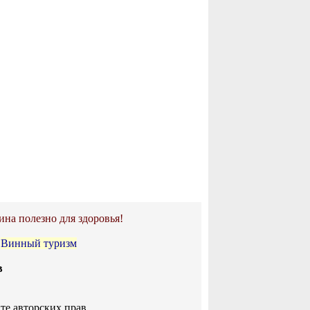
ина полезно для здоровья!
•
Винный туризм
в
те авторских прав.