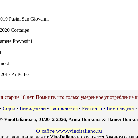
2019 Pasini San Giovanni
2020 Costaripa
amete Prevostini
i
inoldi
a 2017 Ar.Pe.Pe
ц старше 18 лет. Помните, что только умеренное употребление в
•
Сорта
•
Винодельни
•
Гастрономия
•
Рейтинги
•
Вино недели
© VinoItaliano.ru, 01/2012-2026, Анна Попкова & Павел Попко
О сайте www.vinoitaliano.ru
атериалов принадлежит
VinoItaliano
и охраняется Законом о защи