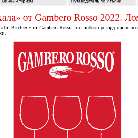
Винный туризм
Путеводитель по Италии
кала» от Gambero Rosso 2022. Л
Tre Bicchieri» от Gambero Rosso, что побило рекорд прошлого
ки.