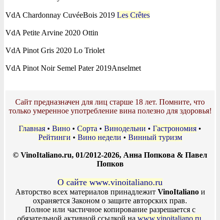
VdA Chardonnay CuvéeBois 2019
Les Crêtes
VdA Petite Arvine 2020 Ottin
VdA Pinot Gris 2020 Lo Triolet
VdA Pinot Noir Semel Pater 2019Anselmet
Сайт предназначен для лиц старше 18 лет. Помните, что
только умеренное употребление вина полезно для здоровья!
Главная
•
Вино
•
Сорта
•
Винодельни
•
Гастрономия
•
Рейтинги
•
Вино недели
•
Винный туризм
© VinoItaliano.ru, 01/2012-2026, Анна Попкова & Павел
Попков
О сайте www.vinoitaliano.ru
Авторство всех материалов принадлежит
VinoItaliano
и
охраняется Законом о защите авторских прав.
Полное или частичное копирование разрешается с
обязательной активной ссылкой на
www.vinoitaliano.ru
.