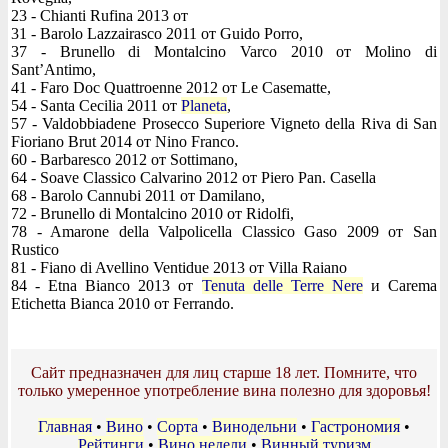
23 - Chianti Rufina 2013 от
31 - Barolo Lazzairasco 2011 от Guido Porro,
37 - Brunello di Montalcino Varco 2010 от Molino di
Sant’Antimo,
41 - Faro Doc Quattroenne 2012 от Le Casematte,
54 - Santa Cecilia 2011 от
Planeta
,
57 - Valdobbiadene Prosecco Superiore Vigneto della Riva di San
Fioriano Brut 2014 от Nino Franco.
60 - Barbaresco 2012 от Sottimano,
64 - Soave Classico Calvarino 2012 от Piero Pan. Casella
68 - Barolo Cannubi 2011 от Damilano,
72 - Brunello di Montalcino 2010 от Ridolfi,
78 - Amarone della Valpolicella Classico Gaso 2009 от San
Rustico
81 - Fiano di Avellino Ventidue 2013 от Villa Raiano
84 - Etna Bianco 2013 от
Tenuta delle Terre Nere
и Carema
Etichetta Bianca 2010 от Ferrando.
Сайт предназначен для лиц старше 18 лет. Помните, что
только умеренное употребление вина полезно для здоровья!
Главная
•
Вино
•
Сорта
•
Винодельни
•
Гастрономия
•
Рейтинги
•
Вино недели
•
Винный туризм