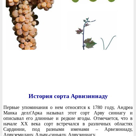
История сорта Арвизиниаду
Первые упоминания о нем относятся к 1780 году, Андреа
Манка делл'Арка называл этот сорт Арву синиагу и
описывал его длинные и редкие ягоды. Отмечается, что в
начале XX века сорт встречался в различных областях
Сардинии, под разными именами – Арвезиниаду,
Арвуземидану, Альву-синьяду, Арвузиниагу.