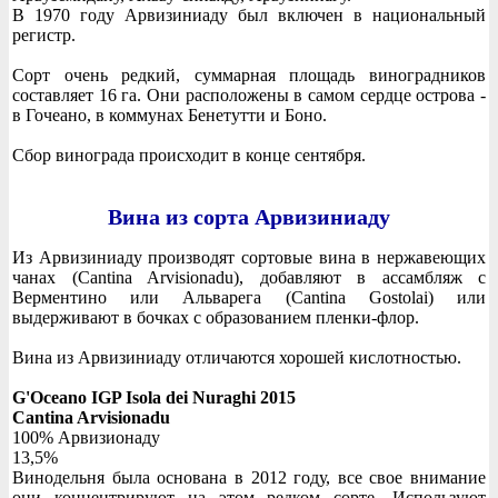
В 1970 году Арвизиниаду был включен в национальный
регистр.
Сорт очень редкий, суммарная площадь виноградников
составляет 16 га. Они расположены в самом сердце острова -
в Гочеано, в коммунах Бенетутти и Боно.
Сбор винограда происходит в конце сентября.
Вина из сорта Арвизиниаду
Из Арвизиниаду производят сортовые вина в нержавеющих
чанах (Cantina Arvisionadu), добавляют в ассамбляж с
Верментино или Альварега (Cantina Gostolai) или
выдерживают в бочках с образованием пленки-флор.
Вина из Арвизиниаду отличаются хорошей кислотностью.
G'Oceano IGP Isola dei Nuraghi 2015
Cantina Arvisionadu
100% Арвизионаду
13,5%
Винодельня была основана в 2012 году, все свое внимание
они концентрируют на этом редком сорте. Используют