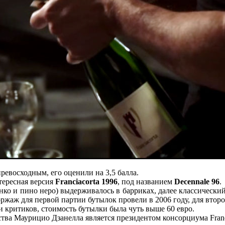
превосходным, его оценили на 3,5 балла.
тересная версия
Franciacorta 1996
, под названием
Decennale 96
.
нко и пино неро) выдерживалось в барриках, далее классически
ржаж для первой партии бутылок провели в 2006 году, для второй
 критиков, стоимость бутылки была чуть выше 60 евро.
тва Маурицио Дзанелла является президентом консорциума Franc