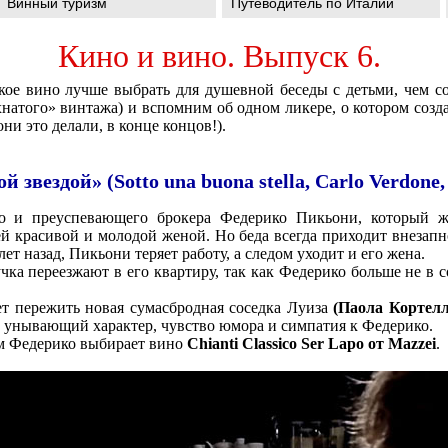
Винный туризм
Путеводитель по Италии
Кино и вино. Выпуск 6.
кое вино лучше выбрать для душевной беседы с детьми, чем со
хнатого» винтажа) и вспомним об одном ликере, о котором созд
ни это делали, в конце концов!).
 звездой» (Sotto una buona stella, Carlo Verdone
о и преуспевающего брокера Федерико Пикьони, который ж
й красивой и молодой женой. Но беда всегда приходит внезапно
ет назад, Пикьони теряет работу, а следом уходит и его жена.
чка переезжают в его квартиру, так как Федерико больше не в 
ет пережить новая сумасбродная соседка Луиза
(Паола Кортелл
е унывающий характер, чувство юмора и симпатия к Федерико.
ом Федерико выбирает вино
Chianti Classico Ser Lapo от Mazzei
.