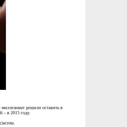
й миллезимат решили оставить в
 – в 2015 году.
iacrota.