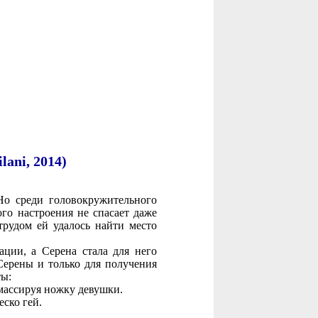
lani, 2014)
Но среди головокружительного
го настроения не спасает даже
трудом ей удалось найти место
ации, а Серена стала для него
Серены и только для получения
ты:
 массируя ножку девушки.
еско гей.