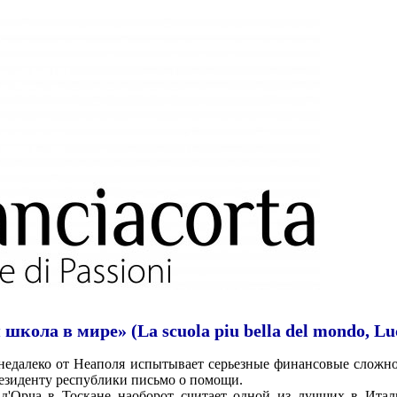
кола в мире» (La scuola piu bella del mondo, Luc
 недалеко от Неаполя испытывает серьезные финансовые сложн
езиденту республики письмо о помощи.
д'Орча в Тоскане наоборот считает одной из лучших в Ита