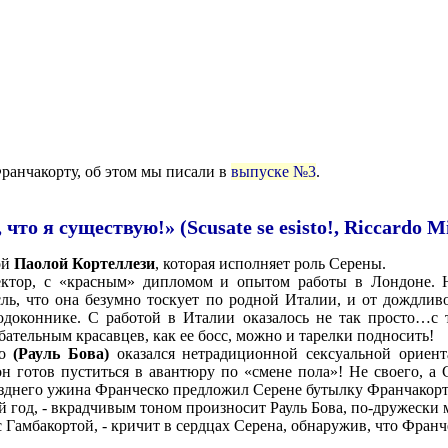
ранчакорту, об этом мы писали в
выпуске №3
.
что я существую!» (Scusate se esisto!, Riccardo Mi
ой
Паолой Кортеллези
, которая исполняет роль Серены.
ектор, с «красным» дипломом и опытом работы в Лондоне. 
ль, что она безумно тоскует по родной Италии, и от дождливо
одоконнике. С работой в Италии оказалось не так просто…с 
ательным красавцев, как ее босс, можно и тарелки подносить!
ко
(Рауль Бова)
оказался нетрадиционной сексуальной ориент
н готов пуститься в авантюру по «смене пола»! Не своего, а 
озднего ужина Франческо предложил Серене бутылку Франчакор
й год, - вкрадчивым тоном произносит Рауль Бова, по-дружески
с Гамбакортой, - кричит в сердцах Серена, обнаружив, что Франч