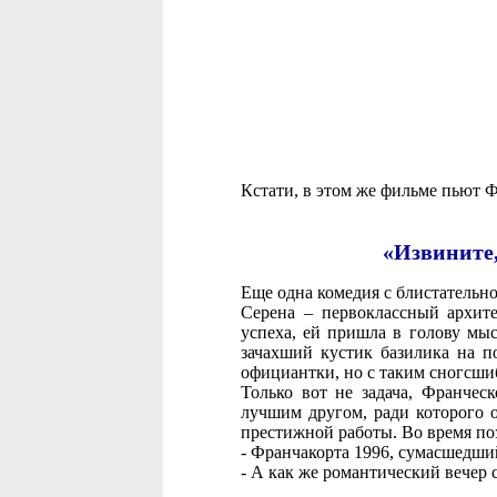
Кстати, в этом же фильме пьют Ф
«Извините, 
Еще одна комедия с блистательн
Серена – первоклассный архит
успеха, ей пришла в голову мыс
зачахший кустик базилика на п
официантки, но с таким сногсшиб
Только вот не задача, Франчес
лучшим другом, ради которого о
престижной работы. Во время п
- Франчакорта 1996, сумасшедши
- А как же романтический вечер 