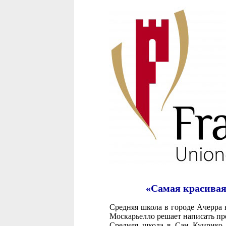
«Самая красивая ш
Средняя школа в городе Ачерра
Москарьелло решает написать пр
Средняя школа в Сан Куирико 