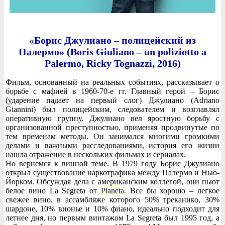
«Борис Джулиано – полицейский из
Палермо» (Boris Giuliano – un poliziotto a
Palermo, Ricky Tognazzi, 2016)
Фильм, основанный на реальных событиях, рассказывает о
борьбе с мафией в 1960-70-е гг. Главный герой – Борис
(ударение падает на первый слог) Джулиано (Adriano
Giannini) был полицейским, следователем и возглавлял
оперативную группу. Джулиано вел яростную борьбу с
организованной преступностью, применяя продвинутые по
тем временам методы. Он занимался многими громкими
делами и важными расследованиями, история его жизни
нашла отражение в нескольких фильмах и сериалах.
Но вернемся к винной теме. В 1979 году Борис Джулиано
открыл существование наркотрафика между Палермо и Нью-
Йорком. Обсуждая дела с американским коллегой, они пьют
белое вино La Segreta от
Planeta
. Все бы хорошо – легкое
свежее вино, в ассамбляже которого 50% греканико, 30%
шардоне, 10% вионье и 10% фиано, идеально подходит для
летнее дня, но первым винтажом La Segreta был 1995 год, а