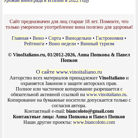
Урожай винограда в Италии в 2022 году
Сайт предназначен для лиц старше 18 лет. Помните, что
только умеренное употребление вина полезно для здоровья!
Главная
•
Вино
•
Сорта
•
Винодельни
•
Гастрономия
•
Рейтинги
•
Вино недели
•
Винный туризм
© VinoItaliano.ru, 01/2012-2026, Анна Попкова & Павел
Попков
О сайте www.vinoitaliano.ru
Авторство всех материалов принадлежит
VinoItaliano
и
охраняется Законом о защите авторских прав.
Полное или частичное копирование разрешается с
обязательной активной ссылкой на
www.vinoitaliano.ru
.
Копирование на бумажные носители допускается только с
согласия автора.
Контактный e-mail:
biancoloto@gmail.com
Контактные лица: Анна Попкова и Павел Попков
Наши другие проекты:
www.biancoloto.com