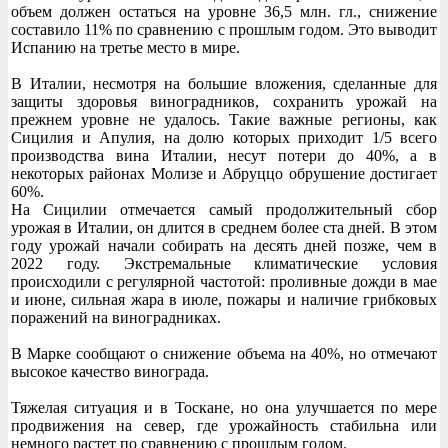
объем должен остаться на уровне 36,5 млн. гл., снижение
составило 11% по сравнению с прошлым годом. Это выводит
Испанию на третье место в мире.
В Италии, несмотря на большие вложения, сделанные для
защиты здоровья виноградников, сохранить урожай на
прежнем уровне не удалось. Такие важные регионы, как
Сицилия и Апулия, на долю которых приходит 1/5 всего
производства вина Италии, несут потери до 40%, а в
некоторых районах Молизе и Абруццо обрушение достигает
60%.
На Сицилии отмечается самый продолжительный сбор
урожая в Италии, он длится в среднем более ста дней. В этом
году урожай начали собирать на десять дней позже, чем в
2022 году. Экстремальные климатические условия
происходили с регулярной частотой: проливные дожди в мае
и июне, сильная жара в июле, пожары и наличие грибковых
поражений на виноградниках.
В Марке сообщают о снижение объема на 40%, но отмечают
высокое качество винограда.
Тяжелая ситуация и в Тоскане, но она улучшается по мере
продвижения на север, где урожайность стабильна или
немного растет по сравнению с прошлым годом.