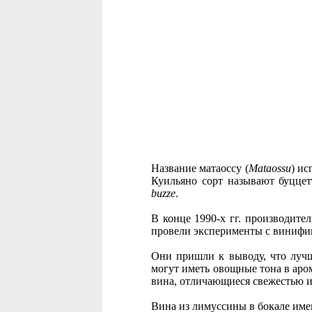
Название матаоссу (
Mataossu
) ис
Куильяно сорт называют буццетт
buzze
.
В конце 1990-х гг. производите
провели эксперименты с винифи
Они пришли к выводу, что лучши
могут иметь овощные тона в аро
вина, отличающиеся свежестью 
Вина из лимуссины в бокале име