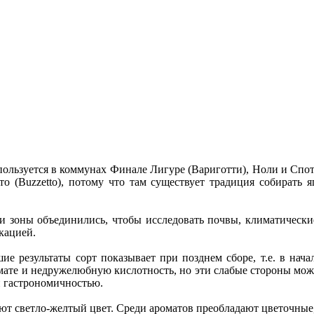
пользуется в коммунах Финале Лигуре (Вариготти), Ноли и Спот
о (Buzzetto), потому что там существует традиция собирать я
ли зоны объединились, чтобы исследовать почвы, климатически
кацией.
е результаты сорт показывает при позднем сборе, т.е. в нача
мате и недружелюбную кислотность, но эти слабые стороны мож
и гастрономичностью.
ют светло-желтый цвет. Среди ароматов преобладают цветочные