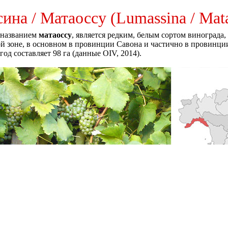
ина / Матаоссу (Lumassina / Mata
д названием
матаоссу
, является редким, белым сортом винограда
 зоне, в основном в провинции Савона и частично в провинции
од составляет 98 га (данные OIV, 2014).