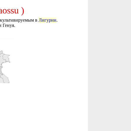
ossu )
, культивируемым в
Лигурии
.
 Генуя.