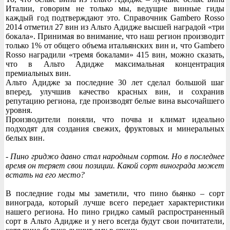
Италии, говорим не только мы, ведущие винные гиды
каждый год подтверждают это. Справочник Gambero Rosso
2014 отметил 27 вин из Альто Адидже высшей наградой «три
бокала». Принимая во внимание, что наш регион производит
только 1% от общего объема итальянских вин и, что Gambero
Rosso наградили «тремя бокалами» 415 вин, можно сказать,
что в Альто Адидже максимальная концентрация
премиальных вин.
Альто Адидже за последние 30 лет сделал большой шаг
вперед, улучшив качество красных вин, и сохранив
репутацию региона, где производят белые вина высочайшего
уровня.
Производители поняли, что почва и климат идеально
подходят для создания свежих, фруктовых и минеральных
белых вин.
- Пино гриджо давно стал народным сортом. Но в последнее
время он теряет свои позиции. Какой сорт винограда может
встать на его место?
В последние годы мы заметили, что пино бьянко – сорт
винограда, который лучше всего передает характеристики
нашего региона. Но пино гриджо самый распространенный
сорт в Альто Адидже и у него всегда будут свои почитатели,