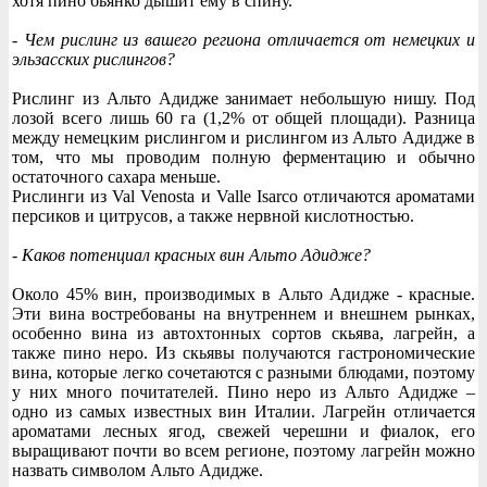
хотя пино бьянко дышит ему в спину.
- Чем рислинг из вашего региона отличается от немецких и
эльзасских рислингов?
Рислинг из Альто Адидже занимает небольшую нишу. Под
лозой всего лишь 60 га (1,2% от общей площади). Разница
между немецким рислингом и рислингом из Альто Адидже в
том, что мы проводим полную ферментацию и обычно
остаточного сахара меньше.
Рислинги из Val Venosta и Valle Isarco отличаются ароматами
персиков и цитрусов, а также нервной кислотностью.
- Каков потенциал красных вин Альто Адидже?
Около 45% вин, производимых в Альто Адидже - красные.
Эти вина востребованы на внутреннем и внешнем рынках,
особенно вина из автохтонных сортов скьява, лагрейн, а
также пино неро. Из скьявы получаются гастрономические
вина, которые легко сочетаются с разными блюдами, поэтому
у них много почитателей. Пино неро из Альто Адидже –
одно из самых известных вин Италии. Лагрейн отличается
ароматами лесных ягод, свежей черешни и фиалок, его
выращивают почти во всем регионе, поэтому лагрейн можно
назвать символом Альто Адидже.