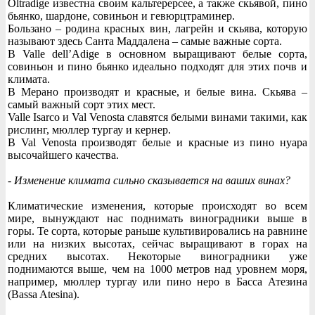
Oltradige известна своим кальтерерсее, а также скьявой, пино
бьянко, шардоне, совиньон и гевюрцтраминер.
Бользано – родина красных вин, лагрейн и скьява, которую
называют здесь Санта Маддалена – самые важные сорта.
В Valle dell’Adige в основном выращивают белые сорта,
совиньон и пино бьянко идеально подходят для этих почв и
климата.
В Мерано производят и красные, и белые вина. Скьява –
самый важный сорт этих мест.
Valle Isarco и Val Venosta славятся белыми винами такими, как
рислинг, мюллер тургау и кернер.
В Val Venosta производят белые и красные из пино нуара
высочайшего качества.
- Изменение климата сильно сказывается на ваших винах?
Климатические изменения, которые происходят во всем
мире, вынуждают нас поднимать виноградники выше в
горы. Те сорта, которые раньше культивировались на равнине
или на низких высотах, сейчас выращивают в горах на
средних высотах. Некоторые виноградники уже
поднимаются выше, чем на 1000 метров над уровнем моря,
например, мюллер тургау или пино неро в Басса Атезина
(Bassa Atesina).