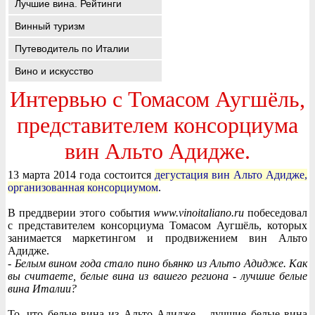
Лучшие вина. Рейтинги
Винный туризм
Путеводитель по Италии
Вино и искусство
Интервью с Томасом Аугшёль,
представителем консорциума
вин Альто Адидже.
13 марта 2014 года состоится
дегустация вин Альто Адидже,
организованная консорциумом
.
В преддверии этого события
www.vinoitaliano.ru
побеседовал
с представителем консорциума Томасом Аугшёль, которых
занимается маркетингом и продвижением вин Альто
Адидже.
- Белым вином года стало пино бьянко из Альто Адидже. Как
вы считаете, белые вина из вашего региона - лучшие белые
вина Италии?
То, что белые вина из Альто Адидже – лучшие белые вина