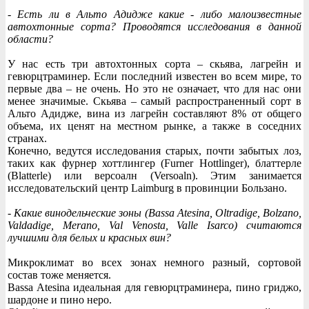
- Есть ли в Альто Адидже какие - либо малоизвестные
автохтонные сорта? Проводятся исследования в данной
области?
У нас есть три автохтонных сорта – скьява, лагрейн и
гевюрцтраминер. Если последний известен во всем мире, то
первые два – не очень. Но это не означает, что для нас они
менее значимые. Скьява – самый распространенный сорт в
Альто Адидже, вина из лагрейн составляют 8% от общего
объема, их ценят на местном рынке, а также в соседних
странах.
Конечно, ведутся исследования старых, почти забытых лоз,
таких как фурнер хоттлингер (Furner Hottlinger), блаттерле
(Blatterle) или версоалн (Versoaln). Этим занимается
исследовательский центр Laimburg в провинции Бользано.
- Какие винодельческие зоны (Bassa Atesina, Oltradige, Bolzano,
Valdadige, Merano, Val Venosta, Valle Isarco) считаются
лучшими для белых и красных вин?
Микроклимат во всех зонах немного разный, сортовой
состав тоже меняется.
Bassa Atesina идеальная для гевюрцтраминера, пино гриджо,
шардоне и пино неро.