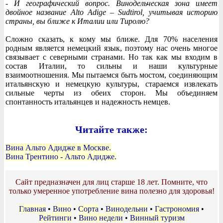
- И географический вопрос. Винодельческая зона имеет
двойное название Alto Adige – Sudtirol, учитывая историю
страны, вы ближе к Италии или Тиролю?
Сложно сказать, к кому мы ближе. Для 70% населения
родным является немецкий язык, поэтому нас очень многое
связывает с северными странами. Но так как мы входим в
состав Италии, то сильны и наши культурные
взаимоотношения. Мы пытаемся быть мостом, соединяющим
итальянскую и немецкую культуры, стараемся извлекать
сильные черты из обеих сторон. Мы объединяем
спонтанность итальянцев и надежность немцев.
Читайте также:
Вина Альто Адидже в Москве.
Вина Трентино - Альто Адидже.
Сайт предназначен для лиц старше 18 лет. Помните, что
только умеренное употребление вина полезно для здоровья!
Главная
•
Вино
•
Сорта
•
Винодельни
•
Гастрономия
•
Рейтинги
•
Вино недели
•
Винный туризм