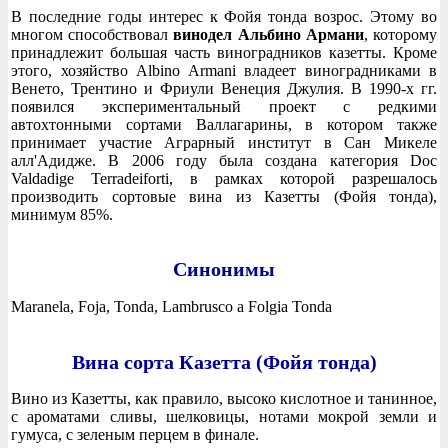
В последние годы интерес к Фойя тонда возрос. Этому во
многом способствовал
винодел Альбино Армани
, которому
принадлежит большая часть виноградников казетты. Кроме
этого, хозяйство Albino Armani владеет виноградниками в
Венето, Трентино и Фриули Венеция Джулия. В 1990-х гг.
появился экспериментальный проект с редкими
автохтонными сортами Валлагарины, в котором также
принимает участие Аграрный институт в Сан Микеле
алл'Адидже. В 2006 году была создана категория Doc
Valdadige Terradeiforti, в рамках которой разрешалось
производить сортовые вина из Казетты (Фойя тонда),
минимум 85%.
Синонимы
Maranela, Foja, Tonda, Lambrusco a Folgia Tonda
Вина сорта Казетта (Фойя тонда)
Вино из Казетты, как правило, высоко кислотное и танинное,
с ароматами сливы, шелковицы, нотами мокрой земли и
гумуса, с зеленым перцем в финале.