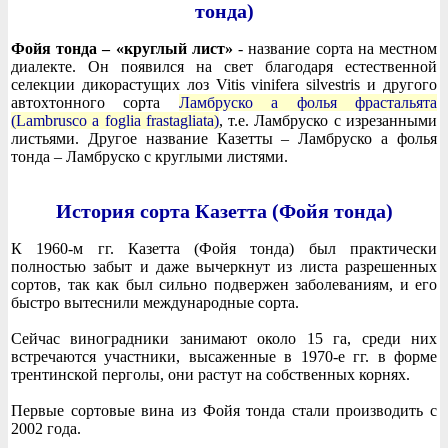
тонда)
Фойя тонда – «круглый лист»
- название сорта на местном
диалекте. Он появился на свет благодаря естественной
селекции дикорастущих лоз Vitis vinifera silvestris и другого
автохтонного сорта
Ламбруско а фолья фрастальята
(Lambrusco a foglia frastagliata)
, т.е. Ламбруско с изрезанными
листьями. Другое название Казетты – Ламбруско а фолья
тонда – Ламбруско с круглыми листями.
История сорта Казетта (Фойя тонда)
К 1960-м гг. Казетта (Фойя тонда) был практически
полностью забыт и даже вычеркнут из листа разрешенных
сортов, так как был сильно подвержен заболеваниям, и его
быстро вытеснили международные сорта.
Сейчас виноградники занимают около 15 га, среди них
встречаются участники, высаженные в 1970-е гг. в форме
трентинской перголы, они растут на собственных корнях.
Первые сортовые вина из Фойя тонда стали производить с
2002 года.