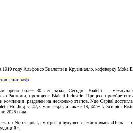
 в 1919 году Альфонсо Биалетти в Крузиналло, кофеварку Moka Ex
отовлении кофе
ый бренд более 30 лет назад. Сегодня Bialetti — междуна
о Ранцони, президент Bialetti Industrie. Процесс приобретени
 компании, разделен на несколько этапов. Nuo Capital достигл
aletti Holding за 47,3 млн. евро, а также 19,565% у Sculptor Ristr
ню 2025 года.
ектор Nuo Capital, смотрит в будущее с амбициями: «Цель — н
радиций».