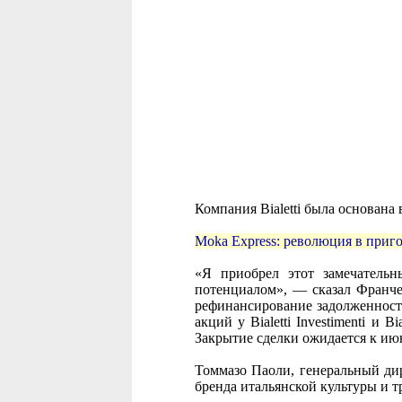
Компания Bialetti была основана
Moka Express: революция в приг
«Я приобрел этот замечательн
потенциалом», — сказал Франческ
рефинансирование задолженности
акций у Bialetti Investimenti и Bi
Закрытие сделки ожидается к ию
Томмазо Паоли, генеральный дир
бренда итальянской культуры и т